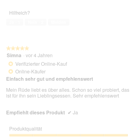
von
des
5
Haustiers,
Hilfreich?
5
von
Ja ·
1
Nein ·
2
Melden
5
★★★★★
★★★★★
Simna
·
vor 4 Jahren
5
von
Verifizierter Online-Kauf
*
5
Online-Käufer
*
Sternen.
Einfach sehr gut und empfehlenswert
Mein Rüde liebt es über alles. Schon so viel probiert, das
ist für ihn sein Lieblingsessen. Sehr empfehlenswert
Empfiehlt dieses Produkt
✔
Ja
Produktqualität