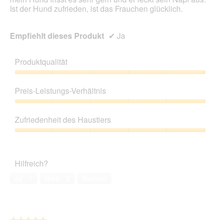
Ist der Hund zufrieden, ist das Frauchen glücklich.
Empfiehlt dieses Produkt
✔
Ja
Produktqualität
Produktqualität,
5
Preis-Leistungs-Verhältnis
von
5
Preis-
Leistungs-
Zufriedenheit des Haustiers
Verhältnis,
5
Zufriedenheit
von
des
5
Haustiers,
Hilfreich?
5
von
Ja ·
1
Nein ·
2
Melden
5