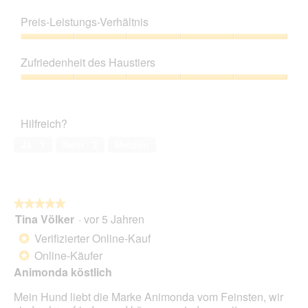
Produktqualität,
5
Preis-Leistungs-Verhältnis
von
5
Preis-
Leistungs-
Zufriedenheit des Haustiers
Verhältnis,
5
Zufriedenheit
von
des
5
Haustiers,
Hilfreich?
5
von
Ja ·
1
Nein ·
2
Melden
5
★★★★★
★★★★★
Tina Völker
·
vor 5 Jahren
5
von
Verifizierter Online-Kauf
*
5
Online-Käufer
*
Sternen.
Animonda köstlich
Mein Hund liebt die Marke Animonda vom Feinsten, wir