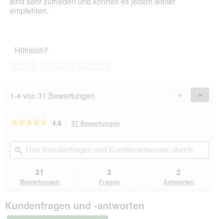
sind sehr zufrieden und können es jedem weiter
empfehlen.
Hilfreich?
Ja ·
0
Nein ·
0
Melden
1-4 von 31 Bewertungen
Zurück
◄
Weiter
►
Reviews
Revie
★★★★★
★★★★★
4.8
31 Bewertungen
Mit
dieser
4.8
von
Aktion
Hier
Hie
5
navigierst
Kundenfragen
ϙ
Kun
Sternen.
du
und
un
Bewertungen
zu
Kundenantworten
Kun
31
3
2
lesen
den
durchsuchen
du
für
Bewertungen
Fragen
Antworten
Bewertungen.
animonda
Vom
Kundenfragen und -antworten
Feinsten
Nassfutter
Hund,