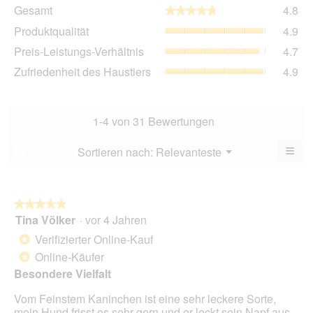
Ge
Gesamt
4.8
★★★★★
★★★★★
Dur
Pro
Produktqualität
4.9
Bew
Dur
4.8
Pre
Preis-Leistungs-Verhältnis
4.7
Bew
von
Lei
4.9
Zuf
Zufriedenheit des Haustiers
4.9
5.
Ver
von
des
Dur
5.
Hau
Bew
Dur
4.7
Bew
1-4 von 31 Bewertungen
von
4.9
5.
von
≡
Menü
Sortieren nach:
Relevanteste
?
▼
5.
Wen
Sie
auf
die
folg
★★★★★
★★★★★
Scha
Tina Völker
·
vor 4 Jahren
5
klic
von
wird
Verifizierter Online-Kauf
*
der
5
unte
Online-Käufer
*
Sternen.
aufg
Besondere Vielfalt
Inhal
aktua
Vom Feinstem Kaninchen ist eine sehr leckere Sorte,
mein Hund frisst es sehr gern und er leckt sein Napf aus.