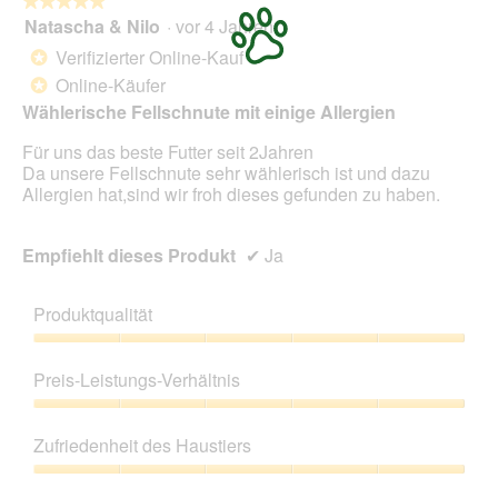
★★★★★
★★★★★
Natascha & Nilo
·
vor 4 Jahren
5
von
Verifizierter Online-Kauf
*
5
Online-Käufer
*
Sternen.
Wählerische Fellschnute mit einige Allergien
Für uns das beste Futter seit 2Jahren
Da unsere Fellschnute sehr wählerisch ist und dazu
Allergien hat,sind wir froh dieses gefunden zu haben.
Empfiehlt dieses Produkt
✔
Ja
Produktqualität
Produktqualität,
5
Preis-Leistungs-Verhältnis
von
5
Preis-
Leistungs-
Zufriedenheit des Haustiers
Verhältnis,
5
Zufriedenheit