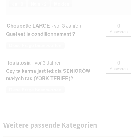
Ja ·
0
Nein ·
2
Melden
Choupette LARGE
·
vor 3 Jahren
0
Antworten
Quel est le conditionnement ?
Diese Frage beantworten
Tosiatosia
·
vor 3 Jahren
0
Antworten
Czy ta karma jest też dla SENIORÓW
małych ras (YORK TERIER)?
Diese Frage beantworten
Weitere passende Kategorien