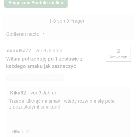
Frage zum Produkt stellen
Adult
6x150g
Kalb
1-3 von 3 Fragen
und
Geflügel
Menü
Sortieren nach:
▼
danutka77
·
vor 3 Jahren
2
Antworten
Witam potrzebuję po 1 zestawie z
każdego smaku jak zaznaczyć
Diese Frage beantworten
Kika82
·
vor 3 Jahren
Trzeba kliknąć na smak i wtedy rozwinie się pole
z pozostałymi smakami
Hilfreich?