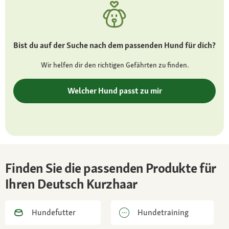
kurz, dicht, hart, Farbvarietäten: Braun,
Braunschimmel, Braun mit weißen oder
gesprenkelten Abzeichen, Weiß mit braunen
Bist du auf der Suche nach dem passenden Hund für dich?
Flecken, Schwarz mit hellen Flecken
Wir helfen dir den richtigen Gefährten zu finden.
Besonderheiten
ausgesprochener Jagdhund, muss geistig und
Welcher Hund passt zu mir
körperlich beschäftigt werden
Charakter
zuverlässig, ausgeglichen, energiegeladen,
treu
Finden Sie die passenden Produkte für
Gesundheit
Ihren Deutsch Kurzhaar
Neigung zu progressiver Retinaatrophie (PRA)
und Epilepsie
Hundefutter
Hundetraining
Pflege