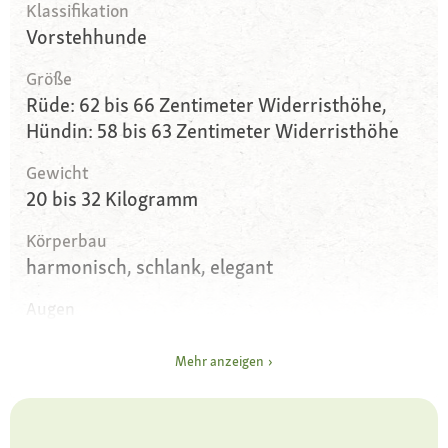
Klassifikation
Vorstehhunde
Größe
Rüde: 62 bis 66 Zentimeter Widerristhöhe,
Hündin: 58 bis 63 Zentimeter Widerristhöhe
Gewicht
20 bis 32 Kilogramm
Körperbau
harmonisch, schlank, elegant
Augen
dunkelbraun, mittelgroß
Mehr anzeigen
Ohren
groß, herunterhängend, in dreieckiger Form
Fell und Farbe