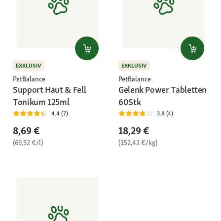
EXKLUSIV
EXKLUSIV
PetBalance
PetBalance
Support Haut & Fell
Gelenk Power Tabletten
Tonikum 125ml
60Stk
4.4 (7)
3.8 (4)
8,69 €
18,29 €
(69,52 €/l)
(152,42 €/kg)