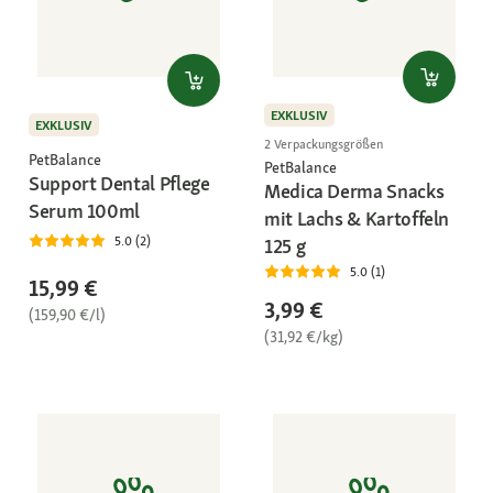
EXKLUSIV
EXKLUSIV
2 Verpackungsgrößen
PetBalance
PetBalance
Support Dental Pflege
Medica Derma Snacks
Serum 100ml
mit Lachs & Kartoffeln
5.0 (2)
125 g
5.0 (1)
15,99 €
3,99 €
(159,90 €/l)
(31,92 €/kg)