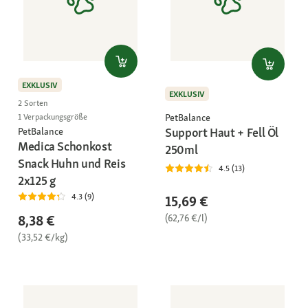
EXKLUSIV
EXKLUSIV
2 Sorten
PetBalance
1 Verpackungsgröße
Support Haut + Fell Öl
PetBalance
Medica Schonkost
250ml
Snack Huhn und Reis
4.5 (13)
2x125 g
4.3 (9)
15,69 €
(62,76 €/l)
8,38 €
(33,52 €/kg)