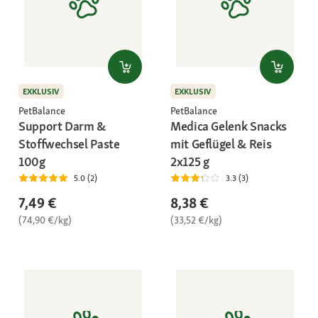
EXKLUSIV
EXKLUSIV
PetBalance
PetBalance
Support Darm &
Medica Gelenk Snacks
Stoffwechsel Paste
mit Geflügel & Reis
100g
2x125 g
5.0 (2)
3.3 (3)
7,49 €
8,38 €
(74,90 €/kg)
(33,52 €/kg)