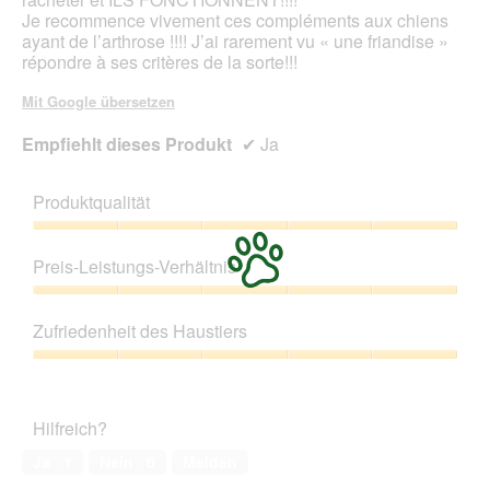
Je recommence vivement ces compléments aux chiens
ayant de l’arthrose !!!! J’ai rarement vu « une friandise »
répondre à ses critères de la sorte!!!
Mit Google übersetzen
Empfiehlt dieses Produkt
✔
Ja
Produktqualität
Produktqualität,
5
Preis-Leistungs-Verhältnis
von
5
Preis-
Leistungs-
Zufriedenheit des Haustiers
Verhältnis,
5
Zufriedenheit
von
des
5
Haustiers,
Hilfreich?
5
von
Ja ·
1
Nein ·
0
Melden
5