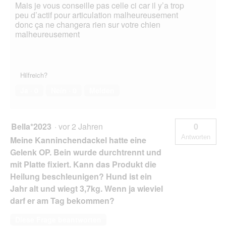
Mais je vous conseille pas celle ci car il y’a trop
peu d’actif pour articulation malheureusement
donc ça ne changera rien sur votre chien
malheureusement
Hilfreich?
Ja ·
0
Nein ·
0
Melden
Bella*2023
·
vor 2 Jahren
0
Antworten
Meine Kanninchendackel hatte eine
Gelenk OP. Bein wurde durchtrennt und
mit Platte fixiert. Kann das Produkt die
Heilung beschleunigen? Hund ist ein
Jahr alt und wiegt 3,7kg. Wenn ja wieviel
darf er am Tag bekommen?
Diese Frage beantworten