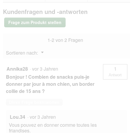
Bewertungen.
Medica
Kundenfragen und -antworten
Gelenk
Snacks
mit
Frage zum Produkt stellen
Geflügel
&
Reis
1-2 von 2 Fragen
2x125
g
Menü
Sortieren nach:
▼
Annika28
·
vor 3 Jahren
1
Antwort
Bonjour ! Combien de snacks puis-je
donner par jour à mon chien, un border
collie de 15 ans ?
Diese Frage beantworten
Lou.34
·
vor 3 Jahren
Vous pouvez en donner comme toutes les
friandises.