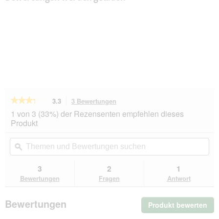
★★★★★
★★★★★
3.3
3 Bewertungen
Mit
dieser
3.3
1 von 3 (33%) der Rezensenten empfehlen dieses
von
Aktion
Produkt
5
navigierst
Sternen.
du
Themen
Th
Bewertungen
zu
und
ϙ
un
lesen
den
Bewertungen
Be
für
Bewertungen.
PetBalance
suchen
su
3
2
1
Medica
Bewertungen
Fragen
Antwort
Gelenk
Snacks
mit
Bewertungen
Produkt bewerten
.
Geflügel
&
Mit
Reis