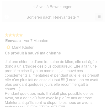
Dur
3
Bew
1-3 von 3 Bewertungen
von
2.7
5.
von
≡
Menü
Sortieren nach:
Relevanteste
?
▼
5.
Wen
Sie
auf
die
folg
★★★★★
★★★★★
Scha
Eeevaaa
·
vor 7 Monaten
5
klic
von
wird
Markt Käufer
*
der
5
unte
Ce produit à sauvé ma chienne
Sternen.
aufg
Inhal
J’ai une chienne d’une trentaine de kilos, elle est âgée
aktua
donc a un arthrose des plus douloureux! Elle a fait une
première crise il y a un moment, j’ai trouvé ces
compléments alimentaires et pendant qu’elle les prenait
elle n’as plus fait de crise du tout !!!! (Lorsqu’on en avait
plus pendant quelques jours elle recommençait à
chuter…)
Pendant quelques mois il n’était plus possible de les
avoir, on a donc dû faire avec la piqûre anti arthrose…
Maintenant qu’ils sont re disponibles nous en avons
racheter et ILS FONCTIONNENT!!!!