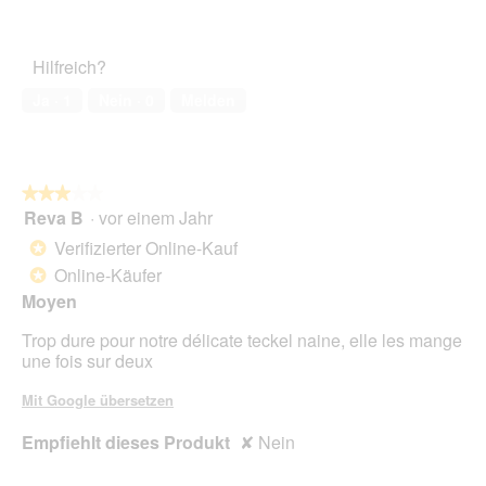
1
Zufriedenheit
von
des
5
Haustiers,
Hilfreich?
2
von
Ja ·
1
Nein ·
0
Melden
5
★★★★★
★★★★★
Reva B
·
vor einem Jahr
3
von
Verifizierter Online-Kauf
*
5
Online-Käufer
*
Sternen.
Moyen
Trop dure pour notre délicate teckel naine, elle les mange
une fois sur deux
Mit Google übersetzen
Empfiehlt dieses Produkt
✘
Nein