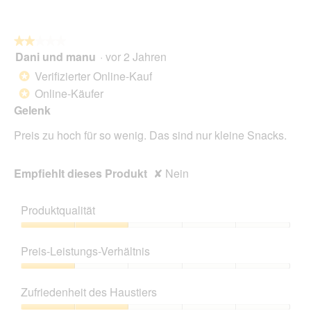
★★★★★
★★★★★
Dani und manu
·
vor 2 Jahren
2
von
Verifizierter Online-Kauf
*
5
Online-Käufer
*
Sternen.
Gelenk
Preis zu hoch für so wenig. Das sind nur kleine Snacks.
Empfiehlt dieses Produkt
✘
Nein
Produktqualität
Produktqualität,
2
Preis-Leistungs-Verhältnis
von
5
Preis-
Leistungs-
Zufriedenheit des Haustiers
Verhältnis,