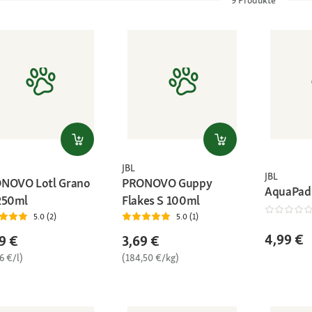
JBL
JBL
NOVO Lotl Grano
PRONOVO Guppy
AquaPad
250ml
Flakes S 100ml
5.0 (2)
5.0 (1)
4,99 €
9 €
3,69 €
6 €/l)
(184,50 €/kg)