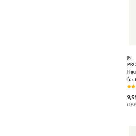
JBL
PR
Hau
für
9,9
(39,9