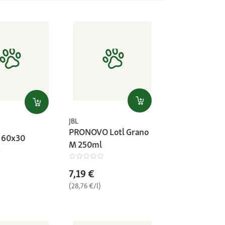
JBL
PRONOVO Lotl Grano
 60x30
M 250ml
7,19 €
(28,76 €/l)