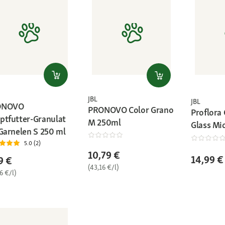
JBL
JBL
ONOVO
PRONOVO Color Grano
Proflora
ptfutter-Granulat
M 250ml
Glass Mi
 Garnelen S 250 ml
5.0 (2)
10,79 €
14,99 €
9 €
(43,16 €/l)
6 €/l)