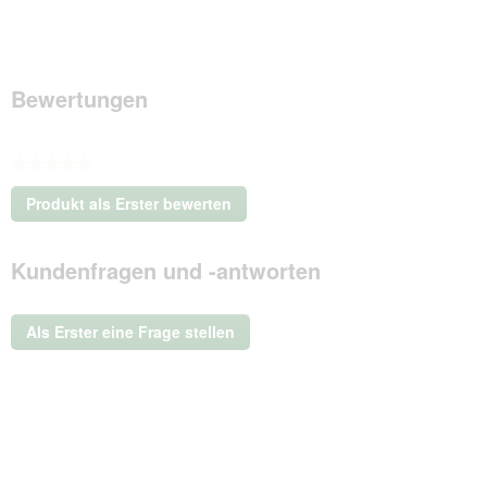
Bewertungen
★★★★★
Kein
Produkt als Erster bewerten
Beurteilungswert
.
Mit
Kundenfragen und -antworten
dieser
Aktion
wird
ein
Als Erster eine Frage stellen
modales
Dialogfeld
geöffnet.