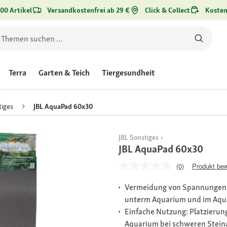
00 Artikel
Versandkostenfrei ab 29 €
Click & Collect
Kosten
Terra
Garten & Teich
Tiergesundheit
tiges
JBL AquaPad 60x30
JBL Sonstiges
JBL AquaPad 60x30
(0)
Produkt be
Vermeidung von Spannungen 
unterm Aquarium und im Aqu
Einfache Nutzung: Platzieru
Aquarium bei schweren Stei