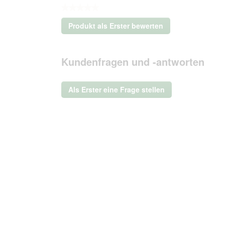
★★★★★
Kein
Produkt als Erster bewerten
Beurteilungswert
.
Mit
dieser
Kundenfragen und -antworten
Aktion
wird
ein
Als Erster eine Frage stellen
modales
Dialogfeld
geöffnet.