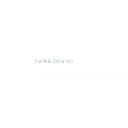
Flexible Zahlarten
Unsere Services
Ihre V
Hilfe & FAQ
Neu im 
Mein Konto
Exklusi
Passwort beantragen
Kosten
Meine Bestellungen
Meine Wunschliste
Vertrag widerrufen