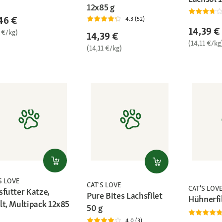
12x85 g
46 €
4.3 (52)
14,39 €
 €/kg)
14,39 €
(14,11 €/kg
(14,11 €/kg)
S LOVE
CAT'S LOVE
CAT'S LOV
sfutter Katze,
Pure Bites Lachsfilet
Hühnerfi
lt, Multipack 12x85
50 g
4.0 (3)