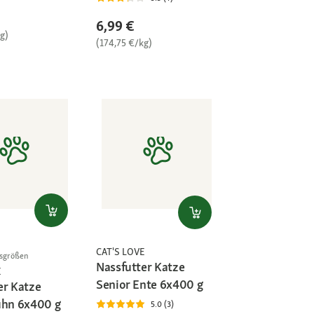
6,99 €
g)
(174,75 €/kg)
CAT'S LOVE
gsgrößen
Nassfutter Katze
E
Senior Ente 6x400 g
er Katze
uhn 6x400 g
5.0 (3)