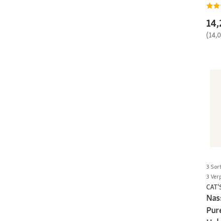
14,
(14,
3 Sor
3 Ver
CAT'
Nas
Pure