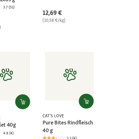
3.7 (51)
12,69 €
(10,58 €/kg)
)
CAT'S LOVE
E
Pure Bites Rindfleisch
let 40g
40 g
4.8 (4)
3.3 (4)