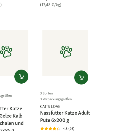
)
(17,48 €/kg)
3 Sorten
gsgrößen
3 Verpackungsgrößen
E
CAT'S LOVE
tter Katze
Nassfutter Katze Adult
 Gelee Kalb
Pute 6x200 g
schalen und
4.3 (26)
12x85 g