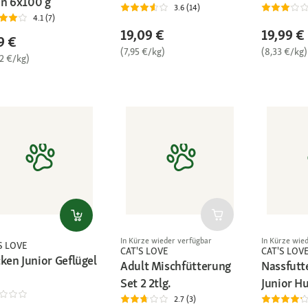
n 6x100 g
3.6 (14)
4.1 (7)
19,09 €
19,99 €
9 €
(7,95 €/kg)
(8,33 €/kg)
82 €/kg)
In Kürze wieder verfügbar
In Kürze wie
S LOVE
CAT'S LOVE
CAT'S LOV
ken Junior Geflügel
Adult Mischfütterung
Nassfutt
Set 2 2tlg.
Junior H
2.7 (3)