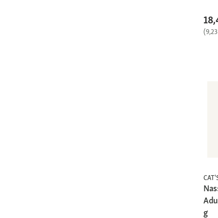
18,
(9,23
CAT'
Nas
Adu
g