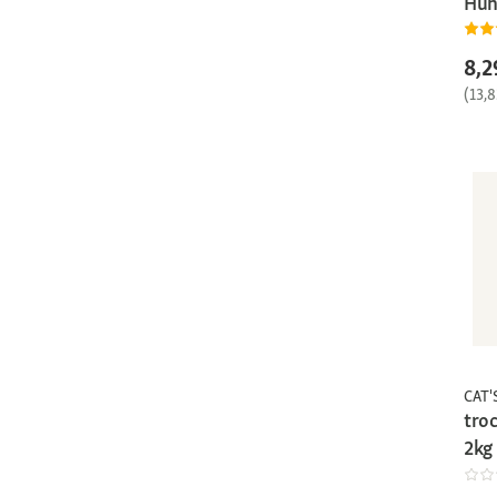
Huh
8,2
(13,
CAT'
troc
2kg