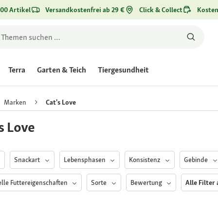
00 Artikel
Versandkostenfrei ab 29 €
Click & Collect
Kosten
Terra
Garten & Teich
Tiergesundheit
Marken
Cat's Love
s Love
Snackart
Lebensphasen
Konsistenz
Gebinde
elle Futtereigenschaften
Sorte
Bewertung
Alle Filter