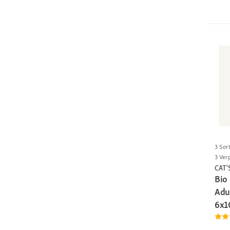
3 Sor
3 Ver
CAT'
Bio
Adul
6x1