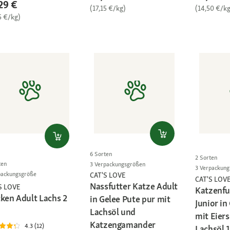
29 €
(17,15 €/kg)
(14,50 €/kg
5 €/kg)
6 Sorten
2 Sorten
ten
3 Verpackungsgrößen
3 Verpackun
packungsgröße
CAT'S LOVE
CAT'S LOV
Nassfutter Katze Adult
S LOVE
Katzenfu
cken Adult Lachs 2
in Gelee Pute pur mit
Junior in
Lachsöl und
mit Eier
Katzengamander
4.3 (12)
Lachsöl 