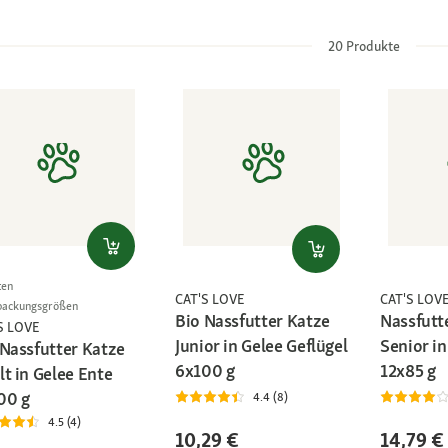
20
Produkte
ten
CAT'S LOVE
CAT'S LOV
packungsgrößen
Bio Nassfutter Katze
Nassfutt
S LOVE
Junior in Gelee Geflügel
Senior in
 Nassfutter Katze
6x100 g
12x85 g
t in Gelee Ente
00 g
4.4 (8)
4.5 (4)
10,29 €
14,79 €