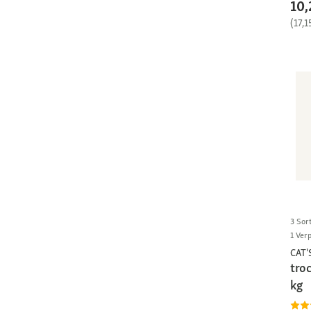
10,
(17,1
3 Sor
1 Ver
CAT'
tro
kg