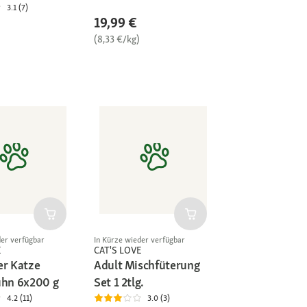
3.1 (7)
19,99 €
(8,33 €/kg)
der verfügbar
In Kürze wieder verfügbar
E
CAT'S LOVE
er Katze
Adult Mischfüterung
uhn 6x200 g
Set 1 2tlg.
4.2 (11)
3.0 (3)