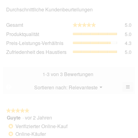
Durchschnittliche Kundenbeurteilungen
Ge
Gesamt
5.0
★★★★★
★★★★★
Dur
Pro
Produktqualität
5.0
Bew
Dur
5
Pre
Preis-Leistungs-Verhältnis
4.3
Bew
von
Lei
5
Zuf
Zufriedenheit des Haustiers
5.0
5.
Ver
von
des
Dur
5.
Hau
Bew
Dur
4.3
Bew
1-3 von 3 Bewertungen
von
5
5.
von
≡
Menü
Sortieren nach:
Relevanteste
?
▼
5.
Wen
Sie
auf
die
folg
★★★★★
★★★★★
Scha
Guyte
·
vor 2 Jahren
5
klic
von
wird
Verifizierter Online-Kauf
*
der
5
unte
Online-Käufer
*
Sternen.
aufg