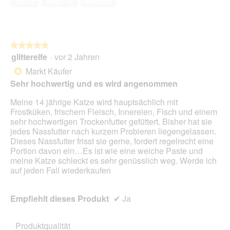
Ja ·
2
Nein ·
0
Melden
5
★★★★★
★★★★★
glitterelfe
·
vor 2 Jahren
5
von
Markt Käufer
*
5
Sehr hochwertig und es wird angenommen
Sternen.
Meine 14 jährige Katze wird hauptsächlich mit
Frostküken, frischem Fleisch, Innereien, Fisch und einem
sehr hochwertigen Trockenfutter gefüttert. Bisher hat sie
jedes Nassfutter nach kurzem Probieren liegengelassen.
Dieses Nassfutter frisst sie gerne, fordert regelrecht eine
Portion davon ein…Es ist wie eine weiche Paste und
meine Katze schleckt es sehr genüsslich weg. Werde ich
auf jeden Fall wiederkaufen
Empfiehlt dieses Produkt
✔
Ja
Produktqualität