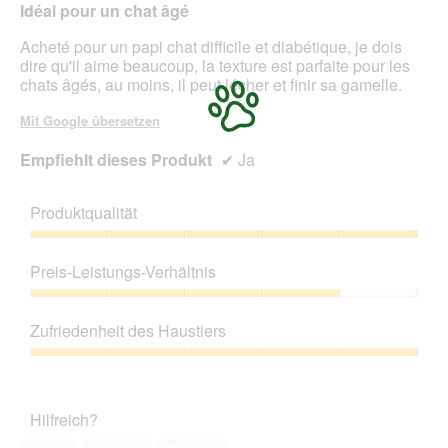
Idéal pour un chat âgé
Inhal
aktua
Acheté pour un papi chat difficile et diabétique, je dois
dire qu'il aime beaucoup, la texture est parfaite pour les
chats âgés, au moins, il peut lécher et finir sa gamelle.
Mit Google übersetzen
Empfiehlt dieses Produkt
✔
Ja
Produktqualität
Produktqualität,
5
Preis-Leistungs-Verhältnis
von
5
Preis-
Leistungs-
Zufriedenheit des Haustiers
Verhältnis,
4
Zufriedenheit
von
des
5
Haustiers,
Hilfreich?
5
von