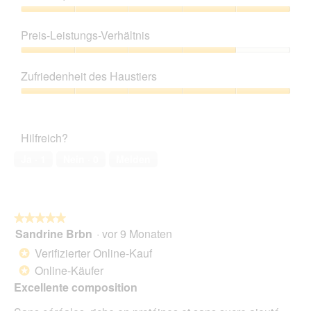
Produktqualität,
5
Preis-Leistungs-Verhältnis
von
5
Preis-
Leistungs-
Zufriedenheit des Haustiers
Verhältnis,
4
Zufriedenheit
von
des
5
Haustiers,
Hilfreich?
5
von
Ja ·
1
Nein ·
0
Melden
5
★★★★★
★★★★★
Sandrine Brbn
·
vor 9 Monaten
5
von
Verifizierter Online-Kauf
*
5
Online-Käufer
*
Sternen.
Excellente composition