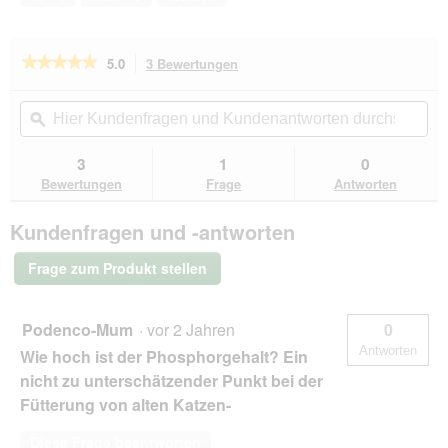
5
★★★★★
★★★★★
5.0
3 Bewertungen
Mit
dieser
5
von
Aktion
Hier
Hie
5
navigierst
Kundenfragen
ϙ
Kun
Sternen.
du
und
un
Bewertungen
zu
Kundenantworten
Kun
3
1
0
lesen
den
durchsuchen
du
für
Bewertungen
Frage
Antworten
Bewertungen.
CAT'S
LOVE
Kundenfragen und -antworten
Nassfutter
Katze
Senior
Frage zum Produkt stellen
Ente
6x400
g
Podenco-Mum
·
vor 2 Jahren
0
Antworten
Wie hoch ist der Phosphorgehalt? Ein
nicht zu unterschätzender Punkt bei der
Fütterung von alten Katzen-
Diese Frage beantworten