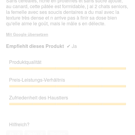
Sans céréales, riche en protéines et sans sucre ajouté,
au canard, cette pâtée est formidable, j ai 2 chats seniors,
la femelle avec ses soucis dentaires a du mal avec la
texture très dense et n arrive pas à finir sa dose bien
qu'elle aime le goût, mais le mâle s en délecte.
Mit Google übersetzen
Empfiehlt dieses Produkt
✔
Ja
Produktqualität
Produktqualität,
5
Preis-Leistungs-Verhältnis
von
5
Preis-
Leistungs-
Zufriedenheit des Haustiers
Verhältnis,
5
Zufriedenheit
von
des
5
Haustiers,
Hilfreich?
5
von
Ja ·
0
Nein ·
0
Melden