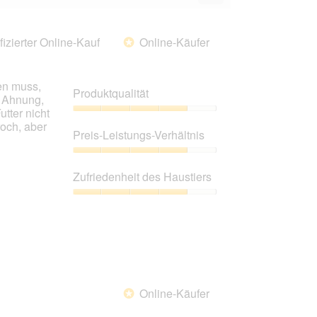
Wenn
Sie
auf
die
fizierter Online-Kauf
Online-Käufer
*
folgende
Schaltfläche
klicken,
wird
en muss,
der
Produktqualität
unten
e Ahnung,
aufgeführte
utter nicht
Inhalt
Produktqualität,
roch, aber
aktualisiert
4
Preis-Leistungs-Verhältnis
von
5
Preis-
Leistungs-
Zufriedenheit des Haustiers
Verhältnis,
4
Zufriedenheit
von
des
5
Haustiers,
4
von
5
Online-Käufer
*