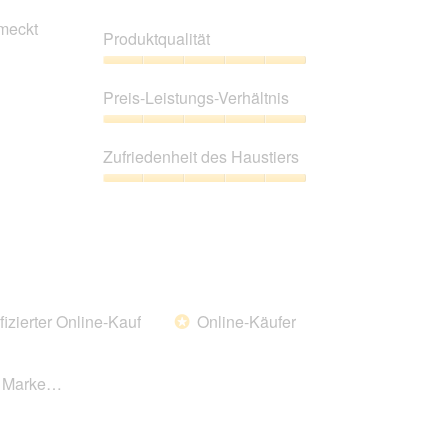
meckt
Produktqualität
Produktqualität,
5
Preis-Leistungs-Verhältnis
von
5
Preis-
Leistungs-
Zufriedenheit des Haustiers
Verhältnis,
5
Zufriedenheit
von
des
5
Haustiers,
5
von
5
fizierter Online-Kauf
Online-Käufer
*
se Marke…