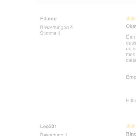
Edanur
★★
★★
4
Okay
Bewertungen
4
von
Stimme
1
Den 
5
dass
Stern
ob e
mehr
dies
Empf
Hilf
Leo331
★★
★★
5
Rind
Bewertung
1