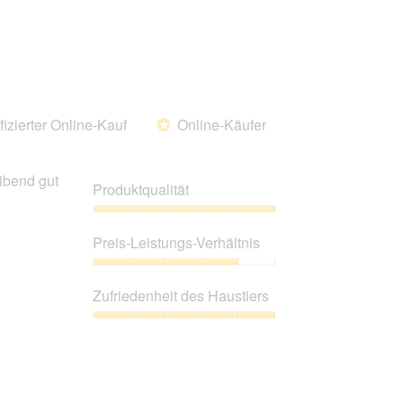
fizierter Online-Kauf
Online-Käufer
*
ibend gut
Produktqualität
Produktqualität,
5
Preis-Leistungs-Verhältnis
von
5
Preis-
Leistungs-
Zufriedenheit des Haustiers
Verhältnis,
4
Zufriedenheit
von
des
5
Haustiers,
5
von