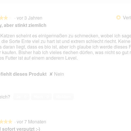
Veri
·
vor 3 Jahren
*
★★★
★★★
, aber stinkt ziemlich
Katzen scheint es einigermaßen zu schmecken, wobei ich sag
 die Sorte Ente viel zu hart ist und extrem schlecht riecht. Kein
en.
s daran liegt, dass es bio ist, aber ich glaube ich werde dieses F
 kaufen. Bisher hab ich vieles riechen dürfen, was nicht so gut 
es Futter ist auf einem anderem Level.
iehlt dieses Produkt
✘
Nein
reich?
Ja ·
0
Nein ·
0
Melden
·
vor 7 Monaten
★★★
★★★
 sofort verputzt :-)