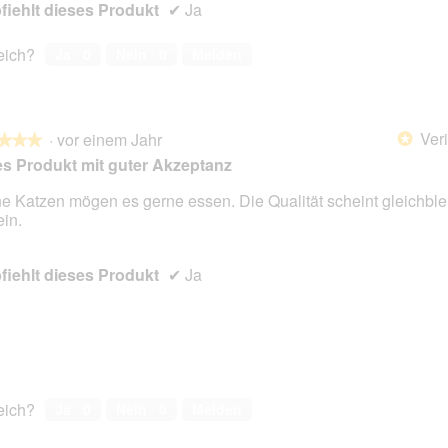
iehlt dieses Produkt
✔
Ja
reich?
Ja ·
0
Nein ·
0
Melden
Veri
·
vor einem Jahr
*
★★★
★★★
s Produkt mit guter Akzeptanz
e Katzen mögen es gerne essen. Die Qualität scheint gleichble
ein.
en.
iehlt dieses Produkt
✔
Ja
reich?
Ja ·
0
Nein ·
0
Melden