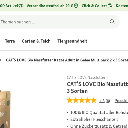
00 Artikel
Versandkostenfrei ab 29 €
Click & Collect
Kosten
Terra
Garten & Teich
Tiergesundheit
CAT'S LOVE Bio Nassfutter Katze Adult in Gelee Multipack 2 x 3 Sort
CAT'S LOVE Nassfutter
CAT'S LOVE Bio Nassfutte
3 Sorten
4.8
(6)
Produkt
100% BIO Qualität aller Rohst
Extrahoher Fleischanteil
Ohne Zuckerzusatz & Getreide