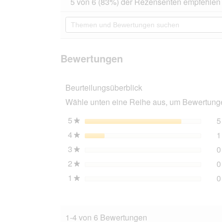
5 von 6 (83%) der Rezensenten empfehlen 
von
Aktion
5
navigierst
Themen
Sternen.
du
und
Bewertungen
zu
Bewertungen
lesen
den
suchen
für
Bewertungen.
CAT'S
Bewertungen
LOVE
Bio
Nassfutter
Beurteilungsüberblick
Katze
Adult
Wähle unten eine Reihe aus, um Bewertungen
in
Gelee
Multipack
5
Sterne
5
★
2
4
Sterne
1
x
★
3
3
Sterne
0
Sorten
★
2
Sterne
0
★
1
Sterne
0
★
1-4 von 6 Bewertungen