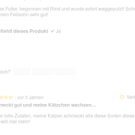
s Futter, begonnen mit Rind und wurde sofort weggeputzt! Sch
rem Fellsohn sehr gut!
en.
iehlt dieses Produkt
✔
Ja
reich?
Ja ·
0
Nein ·
0
Melden
Veri
·
vor 3 Jahren
*
★★★
★★★
meckt gut und meine Kätzchen wachsen…
r tolle Zutaten, meine Katzen schmeckt alle diese Sorten die
will mal mehr!
en.