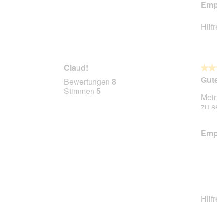
Empf
Hilf
Claud!
★★
★★
5
Gute
Bewertungen
8
von
Stimmen
5
Mein
5
zu s
Stern
Empf
Hilf