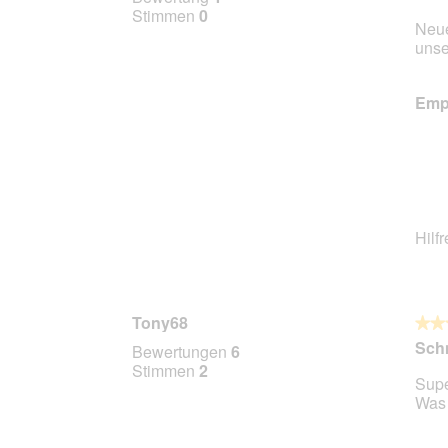
von
Stimmen
0
Neue
5
unse
Stern
Empf
Hilf
Tony68
★★
★★
5
Sch
Bewertungen
6
von
Stimmen
2
Supe
5
Was 
Stern