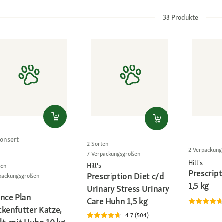
38
Produkte
onsert
2 Sorten
2 Verpackun
7 Verpackungsgrößen
Hill's
Hill's
ten
Prescript
Prescription Diet c/d
packungsgrößen
1,5 kg
Urinary Stress Urinary
ence Plan
Care Huhn 1,5 kg
ckenfutter Katze,
4.7 (504)
lt, mit Huhn 10 kg