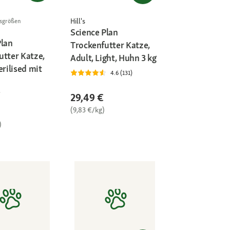
Hill's
gsgrößen
Science Plan
Plan
Trockenfutter Katze,
utter Katze,
Adult, Light, Huhn 3 kg
erilised mit
4.6 (131)
29,49 €
(9,83 €/kg)
)