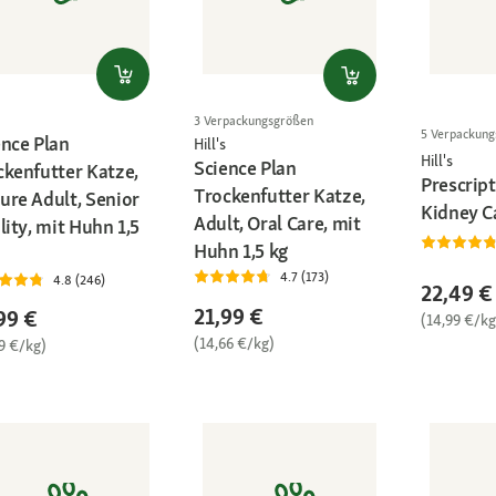
3 Verpackungsgrößen
5 Verpackun
ence Plan
Hill's
Hill's
Science Plan
ckenfutter Katze,
Prescript
Trockenfutter Katze,
ure Adult, Senior
Kidney Ca
Adult, Oral Care, mit
lity, mit Huhn 1,5
Huhn 1,5 kg
4.7 (173)
4.8 (246)
22,49 €
21,99 €
99 €
(14,99 €/kg
(14,66 €/kg)
9 €/kg)