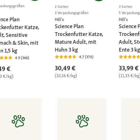
packungsgrößen
2 Sorten
3 Sorten
3 Verpackungsgrößen
5 Verpackun
ence Plan
Hill's
Hill's
Science Plan
Science 
ckenfutter Katze,
Trockenfutter Katze,
Trockenf
t, Sensitive
Mature Adult, mit
Adult, St
mach & Skin, mit
Huhn 3 kg
Ente 3 kg
n 1,5 kg
4.7 (370)
4.9 (366)
30,49 €
33,99 €
49 €
(10,16 €/kg)
(11,33 €/kg
33 €/kg)