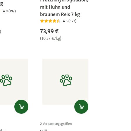
kg
mit Huhn und
4.9 (197)
braunem Reis 7 kg
4.5 (827)
73,99 €
)
(10,57 €/kg)
2 Verpackungsgrößen