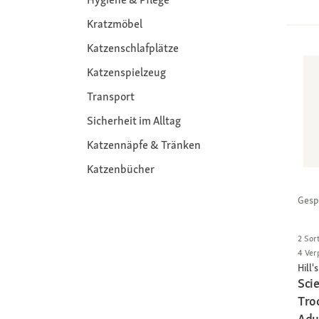
Kratzmöbel
Katzenschlafplätze
Katzenspielzeug
Transport
Sicherheit im Alltag
Katzennäpfe & Tränken
Katzenbücher
Gesp
2 Sor
4 Ver
Hill's
Sci
Tro
Adu