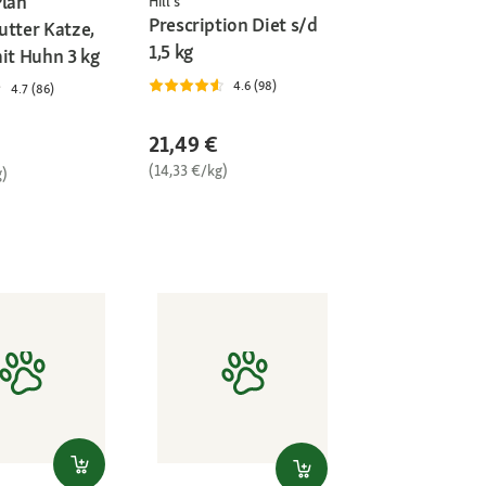
Plan
Hill's
Prescription Diet s/d
utter Katze,
1,5 kg
mit Huhn 3 kg
4.6 (98)
4.7 (86)
21,49 €
(14,33 €/kg)
g)