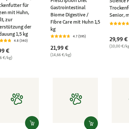
Prescription Diet
Science 
ckenfutter für
Gastrointestinal
Trockenf
zen mit Huhn,
Biome Digestive /
Senior, 
t, zur
Fibre Care mit Huhn 1,5
erstützung der
kg
dauung 1,5 kg
4.7 (595)
29,99 €
4.8 (340)
(10,00 €/k
21,99 €
99 €
(14,66 €/kg)
66 €/kg)