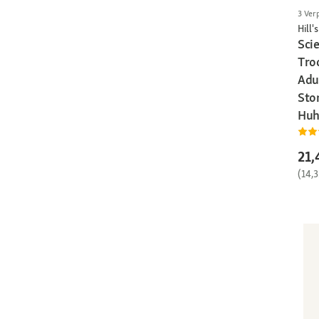
3 Ver
Hill's
Sci
Tro
Adul
Sto
Huh
21,
(14,