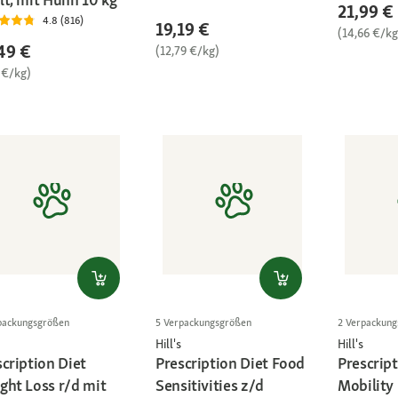
21,99 €
4.8 (816)
19,19 €
(14,66 €/kg
49 €
(12,79 €/kg)
 €/kg)
packungsgrößen
5 Verpackungsgrößen
2 Verpackun
Hill's
Hill's
cription Diet
Prescription Diet Food
Prescript
ght Loss r/d mit
Sensitivities z/d
Mobility 