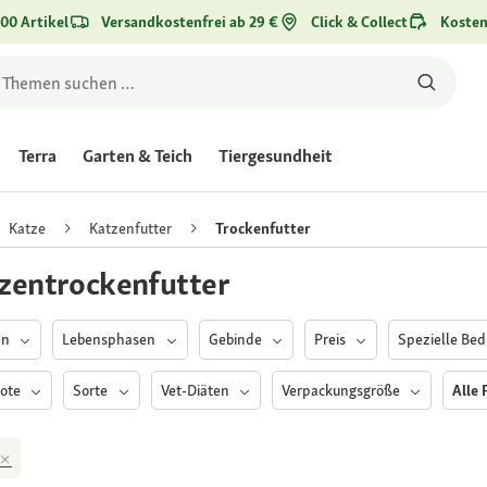
00 Artikel
Versandkostenfrei ab 29 €
Click & Collect
Kosten
Terra
Garten & Teich
Tiergesundheit
Katze
Katzenfutter
Trockenfutter
zentrockenfutter
en
Lebensphasen
Gebinde
Preis
Spezielle Bed
ote
Sorte
Vet-Diäten
Verpackungsgröße
Alle 