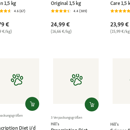
n 1,5 kg
Original 1,5 kg
Care 1,5 
4.6 (67)
4.4 (389)
79 €
24,99 €
23,99 €
9 €/kg)
(16,66 €/kg)
(15,99 €/kg
packungsgrößen
3 Verpackungsgrößen
Hill's
Hill's
cription Diet i/d