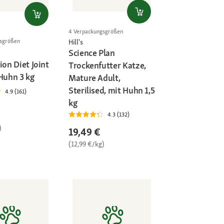
4 Verpackungsgrößen
gsgrößen
Hill's
Science Plan
ion Diet Joint
Trockenfutter Katze,
 Huhn 3 kg
Mature Adult,
Sterilised, mit Huhn 1,5
4.9 (161)
kg
4.3 (132)
)
19,49 €
(12,99 €/kg)