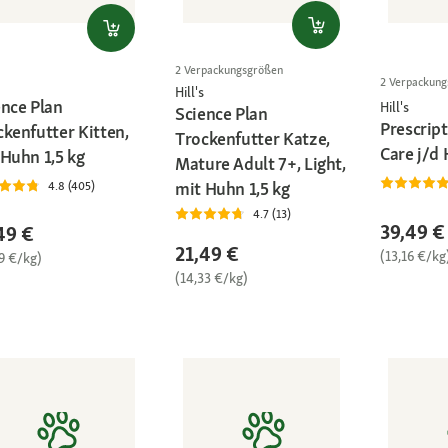
2 Verpackungsgrößen
2 Verpackun
Hill's
ence Plan
Hill's
Science Plan
Prescript
ckenfutter Kitten,
Trockenfutter Katze,
Care j/d
 Huhn 1,5 kg
Mature Adult 7+, Light,
mit Huhn 1,5 kg
4.8 (405)
4.7 (13)
39,49 €
49 €
21,49 €
(13,16 €/kg
9 €/kg)
(14,33 €/kg)