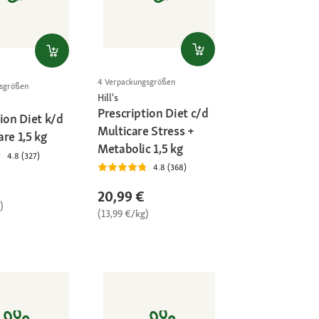
4 Verpackungsgrößen
gsgrößen
Hill's
Prescription Diet c/d
ion Diet k/d
Multicare Stress +
re 1,5 kg
Metabolic 1,5 kg
4.8 (327)
4.8 (368)
20,99 €
)
(13,99 €/kg)