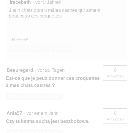
Iracebeth
·
vor 3 Jahren
J’ai 4 chats dont 3 mâles castrés qui aiment
beaucoup ces croquettes
Hilfreich?
Ja ·
0
Nein ·
17
Melden
Beauregard
·
vor 20 Tagen
0
Antworten
Est-ce que je peux donner ces croquettes
à mes chats castrés ?
Diese Frage beantworten
Ania57
·
vor einem Jahr
0
Antworten
Czy ta katma suchą jest bezzbożowa.
Diese Frage beantworten