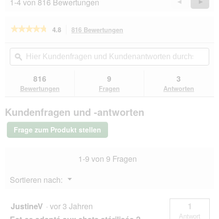
1-4 von 816 Bewertungen
Zurück
◄
Weiter
►
Reviews
Revie
★★★★★
★★★★★
4.8
816 Bewertungen
Mit
dieser
4.8
von
Aktion
Hier
Hie
5
navigierst
Kundenfragen
ϙ
Kun
Sternen.
du
und
un
Bewertungen
zu
Kundenantworten
Kun
816
9
3
lesen
den
durchsuchen
du
für
Bewertungen
Fragen
Antworten
Bewertungen.
Hill's
Science
Kundenfragen und -antworten
Plan
Trockenfutter
Katze,
Frage zum Produkt stellen
Adult,
mit
Huhn
1-9 von 9 Fragen
10
kg
Menü
Sortieren nach:
▼
JustineV
·
vor 3 Jahren
1
Antwort