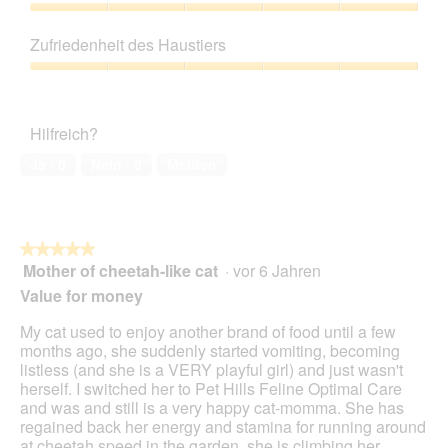
e
r
d
e
5
Preis-
i
t
i
l
Leistungs-
n
h
e
Zufriedenheit des Haustiers
d
Verhältnis,
m
d
s
g
5
o
Zufriedenheit
a
e
e
von
d
des
y
r
ö
5
a
Haustiers,
k
A
f
Hilfreich?
l
5
l
k
f
e
von
e
t
Ja ·
0
Nein ·
0
Melden
n
s
5
i
i
e
D
n
o
t
i
e
n
.
a
L
w
l
★★★★★
★★★★★
e
i
o
Mother of cheetah-like cat
·
vor 6 Jahren
a
r
5
g
😻
d
von
Value for money
f
🎉
e
5
e
i
Sternen.
My cat used to enjoy another brand of food until a few
l
n
months ago, she suddenly started vomiting, becoming
d
m
listless (and she is a VERY playful girl) and just wasn't
g
o
herself. I switched her to Pet Hills Feline Optimal Care
e
d
and was and still is a very happy cat-momma. She has
ö
a
regained back her energy and stamina for running around
f
l
at cheetah speed in the garden, she is climbing her