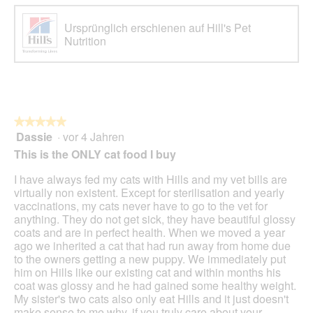
Ursprünglich erschienen auf Hill's Pet
Nutrition
★★★★★
★★★★★
Dassie
·
vor 4 Jahren
5
von
This is the ONLY cat food I buy
5
Sternen.
I have always fed my cats with Hills and my vet bills are
virtually non existent. Except for sterilisation and yearly
vaccinations, my cats never have to go to the vet for
anything. They do not get sick, they have beautiful glossy
coats and are in perfect health. When we moved a year
ago we inherited a cat that had run away from home due
to the owners getting a new puppy. We immediately put
him on Hills like our existing cat and within months his
coat was glossy and he had gained some healthy weight.
My sister's two cats also only eat Hills and it just doesn't
make sense to me why, if you truly care about your