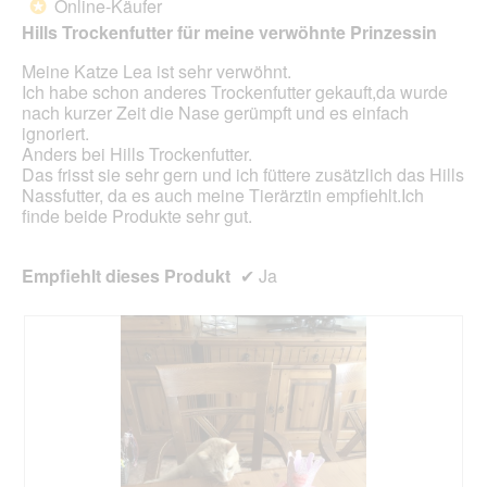
unte
Online-Käufer
*
Sternen.
aufg
Hills Trockenfutter für meine verwöhnte Prinzessin
Inhal
aktua
Meine Katze Lea ist sehr verwöhnt.
Ich habe schon anderes Trockenfutter gekauft,da wurde
nach kurzer Zeit die Nase gerümpft und es einfach
ignoriert.
Anders bei Hills Trockenfutter.
Das frisst sie sehr gern und ich füttere zusätzlich das Hills
Nassfutter, da es auch meine Tierärztin empfiehlt.Ich
finde beide Produkte sehr gut.
Empfiehlt dieses Produkt
✔
Ja