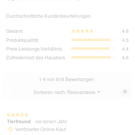
Durchschnittliche Kundenbeurteilungen
Ge
Gesamt
4.8
★★★★★
★★★★★
Dur
Pro
Produktqualität
4.5
Bew
Dur
4.8
Pre
Preis-Leistungs-Verhältnis
4.4
Bew
von
Lei
4.5
Zuf
Zufriedenheit des Haustiers
4.6
5.
Ver
von
des
Dur
5.
Hau
Bew
Dur
4.4
Bew
1-4 von 816 Bewertungen
von
4.6
5.
von
≡
Menü
Sortieren nach:
Relevanteste
?
▼
5.
Wen
Sie
auf
die
folg
★★★★★
★★★★★
Scha
Tierfreund
·
vor einem Jahr
5
klic
von
wird
Verifizierter Online-Kauf
*
der
5