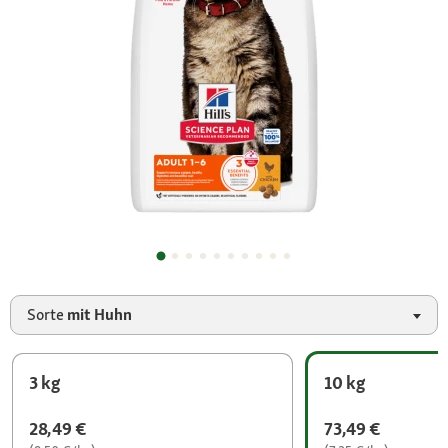
Sorte
mit Huhn
3 kg
10 kg
28,49 €
73,49 €