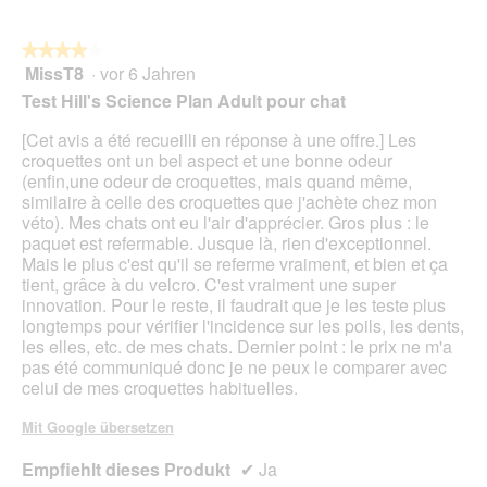
★★★★★
★★★★★
MissT8
·
vor 6 Jahren
4
von
Test Hill's Science Plan Adult pour chat
5
Sternen.
[Cet avis a été recueilli en réponse à une offre.] Les
croquettes ont un bel aspect et une bonne odeur
(enfin,une odeur de croquettes, mais quand même,
similaire à celle des croquettes que j'achète chez mon
véto). Mes chats ont eu l'air d'apprécier. Gros plus : le
paquet est refermable. Jusque là, rien d'exceptionnel.
Mais le plus c'est qu'il se referme vraiment, et bien et ça
tient, grâce à du velcro. C'est vraiment une super
innovation. Pour le reste, il faudrait que je les teste plus
longtemps pour vérifier l'incidence sur les poils, les dents,
les elles, etc. de mes chats. Dernier point : le prix ne m'a
pas été communiqué donc je ne peux le comparer avec
celui de mes croquettes habituelles.
Mit Google übersetzen
Empfiehlt dieses Produkt
✔
Ja