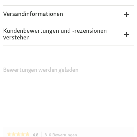
Versandinformationen
Kundenbewertungen und -rezensionen
verstehen
Bewertungen werden geladen
★★★★★
★★★★★
4.8
816 Bewertungen
Mit