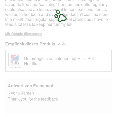
f
e
favourite tree and "catching" her humans quite regularly. I
n
s
could also see an improvement in her coat condition as
e
D
well as in her teeth and eyes. Also doesn't cost me more
t
i
in a month than regular supermarket brands as I have to
.
a
feed a lot less to keep her tummy full.
l
o
Mit Google übersetzen
g
f
Empfiehlt dieses Produkt
✔
Ja
e
l
d
Ursprünglich erschienen auf Hill's Pet
g
Nutrition
e
ö
f
f
Antwort von Fressnapf:
n
·
vor 6 Jahren
e
t
Thank you for the feedback
.