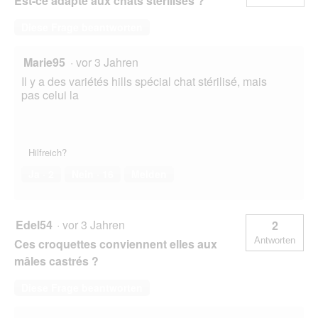
Est-ce adapté aux chats stérilisés ?
Diese Frage beantworten
Marie95
·
vor 3 Jahren
Il y a des variétés hills spécial chat stérilisé, mais
pas celui la
Hilfreich?
Ja ·
2
Nein ·
16
Melden
Edel54
·
vor 3 Jahren
2
Antworten
Ces croquettes conviennent elles aux
mâles castrés ?
Diese Frage beantworten