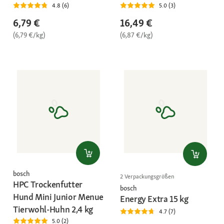
4.8 (6)
5.0 (3)
6,79 €
16,49 €
(6,79 €/kg)
(6,87 €/kg)
bosch
2 Verpackungsgrößen
HPC Trockenfutter
bosch
Hund Mini Junior Menue
Energy Extra 15 kg
Tierwohl-Huhn 2,4 kg
4.7 (7)
5.0 (2)