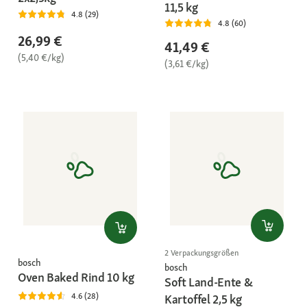
11,5 kg
4.8 (29)
4.8 (60)
26,99 €
41,49 €
(5,40 €/kg)
(3,61 €/kg)
2 Verpackungsgrößen
bosch
bosch
Oven Baked Rind 10 kg
Soft Land-Ente &
4.6 (28)
Kartoffel 2,5 kg