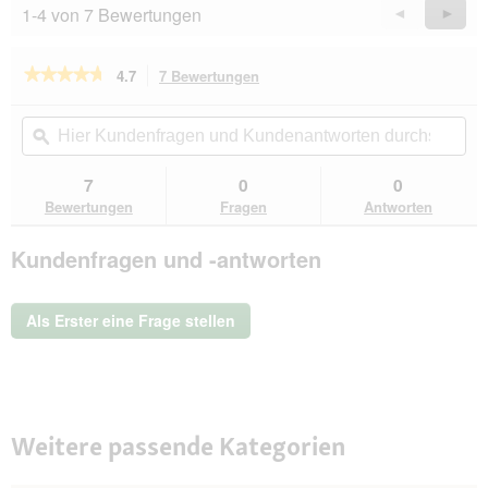
1-4 von 7 Bewertungen
Zurück
◄
Weiter
►
Reviews
Revie
★★★★★
★★★★★
4.7
7 Bewertungen
Mit
dieser
4.7
von
Aktion
Hier
Hie
5
navigierst
Kundenfragen
ϙ
Kun
Sternen.
du
und
un
Bewertungen
zu
Kundenantworten
Kun
7
0
0
lesen
den
durchsuchen
du
für
Bewertungen
Fragen
Antworten
Bewertungen.
bosch
Energy
Kundenfragen und -antworten
Extra
15
kg
Als Erster eine Frage stellen
Weitere passende Kategorien