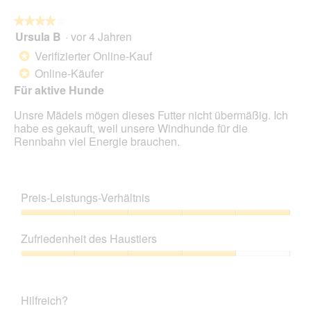
★★★★★
★★★★★
Ursula B
·
vor 4 Jahren
4
von
Verifizierter Online-Kauf
*
5
Online-Käufer
*
Sternen.
Für aktive Hunde
Unsre Mädels mögen dieses Futter nicht übermäßig. Ich
habe es gekauft, weil unsere Windhunde für die
Rennbahn viel Energie brauchen.
Preis-Leistungs-Verhältnis
Preis-
Leistungs-
Zufriedenheit des Haustiers
Verhältnis,
5
Zufriedenheit
von
des
5
Haustiers,
Hilfreich?
4