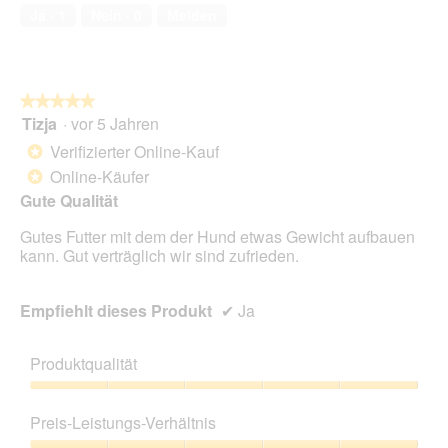
von
Ja ·
1
Nein ·
0
Melden
5
★★★★★
★★★★★
Tizja
·
vor 5 Jahren
5
von
Verifizierter Online-Kauf
*
5
Online-Käufer
*
Sternen.
Gute Qualität
Gutes Futter mit dem der Hund etwas Gewicht aufbauen
kann. Gut verträglich wir sind zufrieden.
Empfiehlt dieses Produkt
✔
Ja
Produktqualität
Produktqualität,
5
Preis-Leistungs-Verhältnis
von