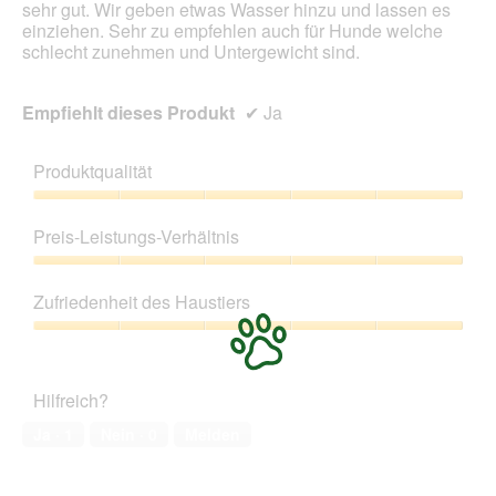
sehr gut. Wir geben etwas Wasser hinzu und lassen es
einziehen. Sehr zu empfehlen auch für Hunde welche
schlecht zunehmen und Untergewicht sind.
Empfiehlt dieses Produkt
✔
Ja
Produktqualität
Produktqualität,
5
Preis-Leistungs-Verhältnis
von
5
Preis-
Leistungs-
Zufriedenheit des Haustiers
Verhältnis,
5
Zufriedenheit
von
des
5
Haustiers,
Hilfreich?
5
von
Ja ·
1
Nein ·
0
Melden
5