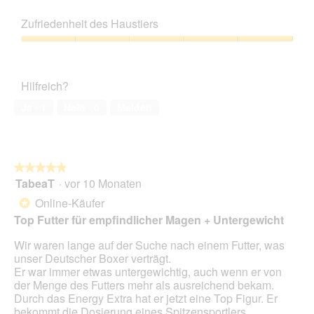
5
Preis-
Leistungs-
Zufriedenheit des Haustiers
Verhältnis,
5
Zufriedenheit
von
des
5
Haustiers,
Hilfreich?
5
von
Ja ·
1
Nein ·
0
Melden
5
★★★★★
★★★★★
TabeaT
·
vor 10 Monaten
5
von
Online-Käufer
*
5
Top Futter für empfindlicher Magen + Untergewicht
Sternen.
Wir waren lange auf der Suche nach einem Futter, was
unser Deutscher Boxer verträgt.
Er war immer etwas untergewichtig, auch wenn er von
der Menge des Futters mehr als ausreichend bekam.
Durch das Energy Extra hat er jetzt eine Top Figur. Er
bekommt die Dosierung eines Spitzensportlers.