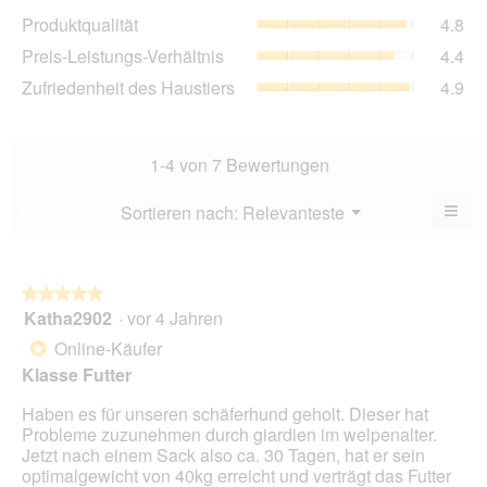
Dur
Pro
Produktqualität
4.8
Bew
Dur
4.7
Pre
Preis-Leistungs-Verhältnis
4.4
Bew
von
Lei
4.8
Zuf
Zufriedenheit des Haustiers
4.9
5.
Ver
von
des
Dur
5.
Hau
Bew
Dur
4.4
Bew
1-4 von 7 Bewertungen
von
4.9
5.
von
≡
Menü
Sortieren nach:
Relevanteste
?
▼
5.
Wen
Sie
auf
die
folg
★★★★★
★★★★★
Scha
Katha2902
·
vor 4 Jahren
5
klic
von
wird
Online-Käufer
*
der
5
unte
Klasse Futter
Sternen.
aufg
Inhal
Haben es für unseren schäferhund geholt. Dieser hat
aktua
Probleme zuzunehmen durch giardien im welpenalter.
Jetzt nach einem Sack also ca. 30 Tagen, hat er sein
optimalgewicht von 40kg erreicht und verträgt das Futter