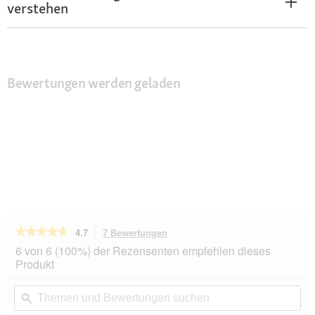
verstehen
Bewertungen werden geladen
★★★★★
★★★★★
4.7
7 Bewertungen
Mit
dieser
4.7
6 von 6 (100%) der Rezensenten empfehlen dieses
von
Aktion
Produkt
5
navigierst
Sternen.
du
Themen
Th
Bewertungen
zu
und
ϙ
un
lesen
den
Bewertungen
Be
für