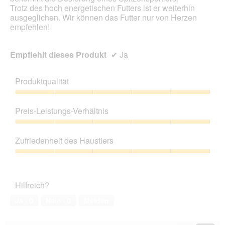
Trotz des hoch energetischen Futters ist er weiterhin
ausgeglichen. Wir können das Futter nur von Herzen
empfehlen!
Empfiehlt dieses Produkt
✔
Ja
Produktqualität
Produktqualität,
5
Preis-Leistungs-Verhältnis
von
5
Preis-
Leistungs-
Zufriedenheit des Haustiers
Verhältnis,
5
Zufriedenheit
von
des
5
Haustiers,
Hilfreich?
5
von
Ja ·
0
Nein ·
0
Melden
5