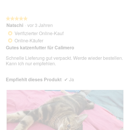
e
D
o
t
i
n
.
a
w
l
★★★★★
★★★★★
i
o
Natschi
·
vor 3 Jahren
r
5
g
d
von
Verifizierter Online-Kauf
*
f
e
5
Online-Käufer
e
*
i
Sternen.
l
n
Gutes katzenfutter für Calimero
d
m
g
Schnelle Lieferung gut verpackt. Werde wieder bestellen.
o
e
Kann ich nur empfehlen.
d
ö
a
f
l
f
Empfiehlt dieses Produkt
✔
Ja
e
n
s
e
D
t
i
.
a
l
o
g
f
e