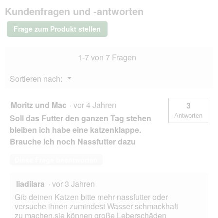
f
l
Kundenfragen und -antworten
Adult
f
e
Huhn
n
s
1,9
Frage zum Produkt stellen
e
kg
D
t
i
.
a
1-7 von 7 Fragen
l
o
Menü
Sortieren nach:
g
▼
f
e
Moritz und Mac
·
vor 4 Jahren
3
l
Antworten
Soll das Futter den ganzen Tag stehen
d
g
bleiben ich habe eine katzenklappe.
e
Brauche ich noch Nassfutter dazu
ö
f
Diese Frage beantworten
f
n
e
liadilara
·
vor 3 Jahren
t
Gib deinen Katzen bitte mehr nassfutter oder
.
versuche ihnen zumindest Wasser schmackhaft
zu machen,sie können große Leberschäden