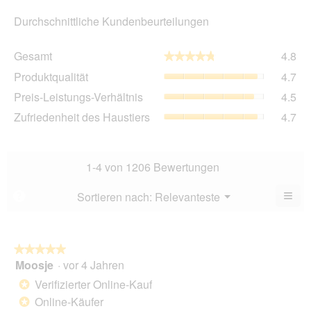
Durchschnittliche Kundenbeurteilungen
Ge
Gesamt
4.8
★★★★★
★★★★★
Dur
Pro
Produktqualität
4.7
Bew
Dur
4.8
Pre
Preis-Leistungs-Verhältnis
4.5
Bew
von
Lei
4.7
Zuf
Zufriedenheit des Haustiers
4.7
5.
Ver
von
des
Dur
5.
Hau
Bew
Dur
4.5
Bew
1-4 von 1206 Bewertungen
von
4.7
5.
von
≡
Menü
Sortieren nach:
Relevanteste
?
▼
5.
Wen
Sie
auf
die
folg
★★★★★
★★★★★
Scha
Moosje
·
vor 4 Jahren
5
klic
von
wird
Verifizierter Online-Kauf
*
der
5
unte
Online-Käufer
*
Sternen.
aufg