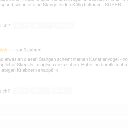
spund, wenn er eine Stange in den Käfig bekommt, SUPER.
en.
reich?
Ja ·
3
Nein ·
11
Melden
·
vor 9 Jahren
★★★
★★★
nd etwas an diesen Stangen scheint meinen Kanarienvogel - tro
nglicher Skepsis - magisch anzuziehen. Habe ihn bereits mehr
iebigen Knabbern ertappt! :-)
en.
reich?
Ja ·
0
Nein ·
3
Melden