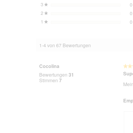
3
Sterne
0
★
2
Sterne
0
★
1
Sterne
0
★
1-4 von 67 Bewertungen
Cocolina
★★
★★
5
Sup
Bewertungen
31
von
Stimmen
7
Mein
5
Stern
Empf