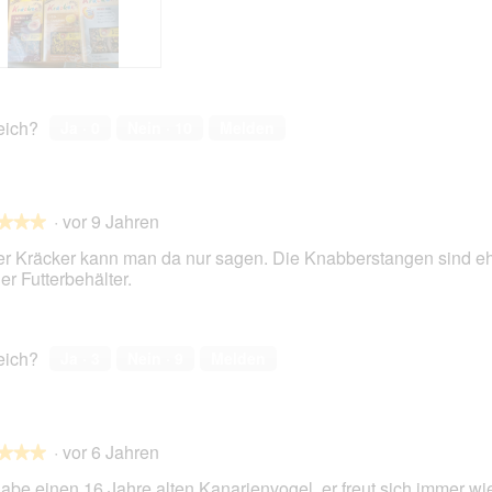
reich?
Ja ·
0
Nein ·
10
Melden
·
vor 9 Jahren
★★★
★★★
er Kräcker kann man da nur sagen. Die Knabberstangen sind ehe
er Futterbehälter.
en.
reich?
Ja ·
3
Nein ·
9
Melden
·
vor 6 Jahren
★★★
★★★
habe einen 16 Jahre alten Kanarienvogel, er freut sich immer wi