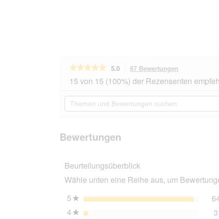
★★★★★
★★★★★
5.0
67 Bewertungen
Mit
dieser
5
15 von 15 (100%) der Rezensenten empfeh
von
Aktion
5
navigierst
Themen
Sternen.
du
und
Bewertungen
zu
Bewertungen
lesen
den
suchen
für
Bewertungen
Vitakraft
Bewertungen
Kanarienvogel
Kräcker
4x2er
Beurteilungsüberblick
Feather-
Care
Wähle unten eine Reihe aus, um Bewertungen
5
Sterne
6
★
4
Sterne
3
★