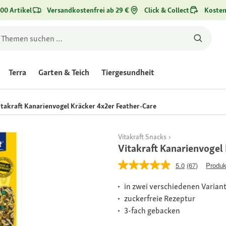
00 Artikel
Versandkostenfrei ab 29 €
Click & Collect
Kosten
Terra
Garten & Teich
Tiergesundheit
itakraft Kanarienvogel Kräcker 4x2er Feather-Care
Vitakraft Snacks
Vitakraft Kanarienvogel
5.0
(67)
Produk
in zwei verschiedenen Varian
zuckerfreie Rezeptur
3-fach gebacken