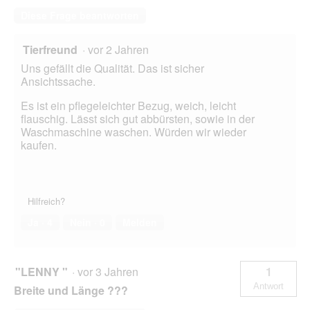
Diese Frage beantworten
Tierfreund
·
vor 2 Jahren
Uns gefällt die Qualität. Das ist sicher
Ansichtssache.
Es ist ein pflegeleichter Bezug, weich, leicht
flauschig. Lässt sich gut abbürsten, sowie in der
Waschmaschine waschen. Würden wir wieder
kaufen.
Hilfreich?
Ja ·
4
Nein ·
0
Melden
"LENNY "
·
vor 3 Jahren
1
Antwort
Breite und Länge ???