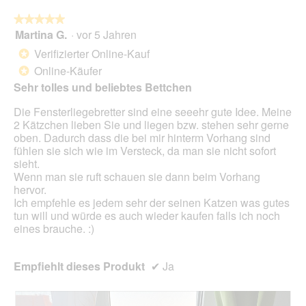
die
folg
★★★★★
★★★★★
Scha
Martina G.
·
vor 5 Jahren
5
klic
von
wird
Verifizierter Online-Kauf
*
der
5
unte
Online-Käufer
*
Sternen.
aufg
Sehr tolles und beliebtes Bettchen
Inhal
aktua
Die Fensterliegebretter sind eine seeehr gute Idee. Meine
2 Kätzchen lieben Sie und liegen bzw. stehen sehr gerne
oben. Dadurch dass die bei mir hinterm Vorhang sind
fühlen sie sich wie im Versteck, da man sie nicht sofort
sieht.
Wenn man sie ruft schauen sie dann beim Vorhang
hervor.
Ich empfehle es jedem sehr der seinen Katzen was gutes
tun will und würde es auch wieder kaufen falls ich noch
eines brauche. :)
Empfiehlt dieses Produkt
✔
Ja