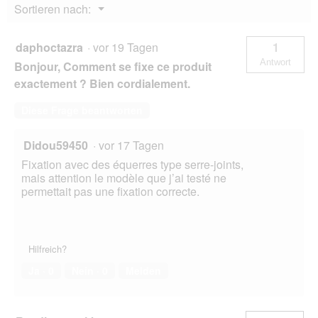
Menü
Sortieren nach:
▼
daphoctazra
·
vor 19 Tagen
1
Antwort
Bonjour, Comment se fixe ce produit
exactement ? Bien cordialement.
Diese Frage beantworten
Didou59450
·
vor 17 Tagen
Fixation avec des équerres type serre-joints,
mais attention le modèle que j’ai testé ne
permettait pas une fixation correcte.
Hilfreich?
Ja ·
0
Nein ·
0
Melden