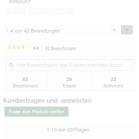
t
Hilfreich?
5
.
von
Ja ·
14
Nein ·
0
Melden
5
1-4 von 42 Bewertungen
Zurück
◄
Weiter
►
Reviews
Revie
★★★★★
★★★★★
3.8
42 Bewertungen
Mit
dieser
3.8
von
Aktion
Hier
Hie
5
navigierst
Kundenfragen
ϙ
Kun
Sternen.
du
und
un
Bewertungen
zu
Kundenantworten
Kun
42
29
22
lesen
den
durchsuchen
du
für
Bewertungen
Fragen
Antworten
Bewertungen.
Trixie
Liegeplatte
Kundenfragen und -antworten
für
Fensterbänke
Frage zum Produkt stellen
1-10 von 29 Fragen