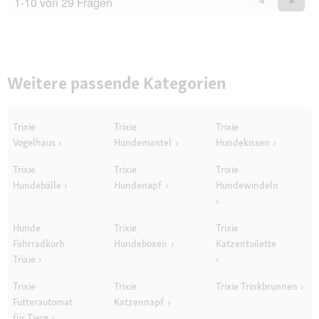
1-10 von 29 Fragen
Zurück
◄
Weiter
►
Questions
Quest
Weitere passende Kategorien
Trixie
Trixie
Trixie
Vogelhaus
Hundemantel
Hundekissen
Trixie
Trixie
Trixie
Hundebälle
Hundenapf
Hundewindeln
Hunde
Trixie
Trixie
Fahrradkorb
Hundeboxen
Katzentoilette
Trixie
Trixie
Trixie
Trixie Trinkbrunnen
Futterautomat
Katzennapf
für Tiere