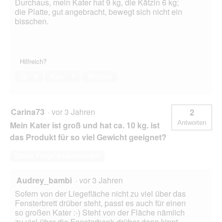
Durchaus, mein Kater hat 9 kg, die Kätzin 6 kg;
die Platte, gut angebracht, bewegt sich nicht ein
bisschen.
Hilfreich?
Ja ·
4
Nein ·
1
Melden
Carina73
·
vor 3 Jahren
2
Antworten
Mein Kater ist groß und hat ca. 10 kg. ist
das Produkt für so viel Gewicht geeignet?
Diese Frage beantworten
Audrey_bambi
·
vor 3 Jahren
Sofern von der Liegefläche nicht zu viel über das
Fensterbrett drüber steht, passt es auch für einen
so großen Kater :-) Steht von der Fläche nämlich
zu viel über die Fensterbank drüber dann kippt