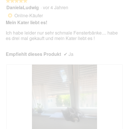
l
★★★★★
★★★★★
i
o
DanielaLudwig
·
vor 4 Jahren
r
5
g
d
von
Online-Käufer
*
f
e
5
Mein Kater liebt es!
e
i
Sternen.
l
n
Ich habe leider nur sehr schmale Fensterbänke.... habe
d
m
es drei mal gekauft und mein Kater liebt es !
g
o
e
d
ö
a
Empfiehlt dieses Produkt
✔
Ja
f
l
f
e
n
s
e
D
t
i
.
a
l
o
g
f
e
l
d
g