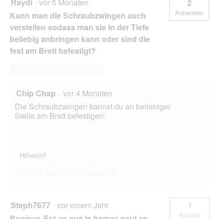
Raydi
·
vor 5 Monaten
2
Antworten
Kann man die Schraubzwingen auch
verstellen sodass man sie in der Tiefe
beliebig anbringen kann oder sind die
fest am Brett befestigt?
Diese Frage beantworten
Chip Chap
·
vor 4 Monaten
Die Schraubzwingen kannst du an beliebiger
Stelle am Brett befestigen.
Hilfreich?
Ja ·
0
Nein ·
0
Melden
Steph7677
·
vor einem Jahr
1
Antwort
Bonjour, Est-ce que le hamac peut ce