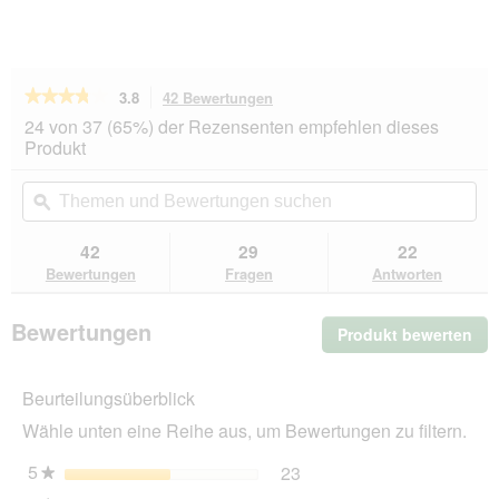
★★★★★
★★★★★
3.8
42 Bewertungen
Mit
dieser
3.8
24 von 37 (65%) der Rezensenten empfehlen dieses
von
Aktion
Produkt
5
navigierst
Sternen.
du
Themen
Th
Bewertungen
zu
und
ϙ
un
lesen
den
Bewertungen
Be
für
Bewertungen.
Trixie
suchen
su
42
29
22
Liegeplatte
Bewertungen
Fragen
Antworten
für
Fensterbänke
Bewertungen
Produkt bewerten
.
Mit
die
Beurteilungsüberblick
Akt
wir
Wähle unten eine Reihe aus, um Bewertungen zu filtern.
ein
mo
5
Sterne
23
23 Bewertungen mit 5 St
Auswählen, um nach Bewer
★
Dia