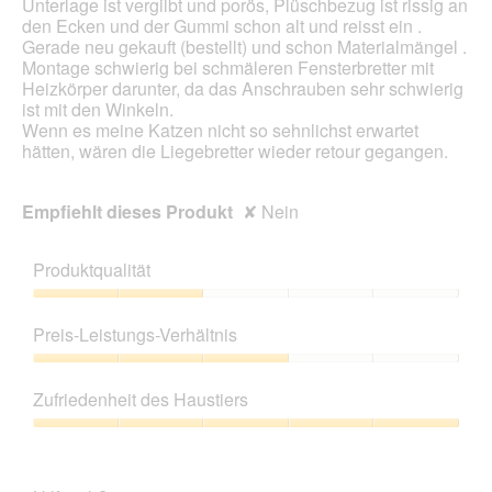
Unterlage ist vergilbt und porös, Plüschbezug ist rissig an
g
o
den Ecken und der Gummi schon alt und reisst ein .
e
d
Gerade neu gekauft (bestellt) und schon Materialmängel .
ö
a
Montage schwierig bei schmäleren Fensterbretter mit
f
l
Heizkörper darunter, da das Anschrauben sehr schwierig
f
e
ist mit den Winkeln.
n
s
Wenn es meine Katzen nicht so sehnlichst erwartet
e
D
hätten, wären die Liegebretter wieder retour gegangen.
t
i
.
a
l
Empfiehlt dieses Produkt
✘
Nein
o
g
f
Produktqualität
e
l
Produktqualität,
d
2
Preis-Leistungs-Verhältnis
g
von
e
5
Preis-
ö
Leistungs-
Zufriedenheit des Haustiers
f
Verhältnis,
f
3
Zufriedenheit
n
von
des
e
5
Haustiers,