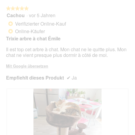
die
folg
★★★★★
★★★★★
Scha
Cachou
·
vor 5 Jahren
5
klic
von
wird
Verifizierter Online-Kauf
*
der
5
unte
Online-Käufer
*
Sternen.
aufg
Trixie arbre à chat Émile
Inhal
aktua
Il est top cet arbre à chat. Mon chat ne le quitte plus. Mon
chat ne vient presque plus dormir à côté de moi.
Mit Google übersetzen
Empfiehlt dieses Produkt
✔
Ja