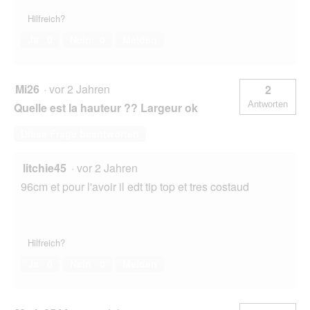
Hilfreich?
Ja ·
0
Nein ·
0
Melden
Mi26
·
vor 2 Jahren
2
Antworten
Quelle est la hauteur ?? Largeur ok
Diese Frage beantworten
litchie45
·
vor 2 Jahren
96cm et pour l'avoir il edt tip top et tres costaud
Hilfreich?
Ja ·
0
Nein ·
0
Melden