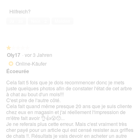
d
des
o
r
ö
5
a
Haustiers,
t
A
f
Hilfreich?
l
5
o
k
f
e
von
3
t
Ja ·
26
Nein ·
2
Melden
n
s
5
.
i
e
D
o
t
i
n
.
a
w
l
★★★★★
★★★★★
i
o
Oly17
·
vor 3 Jahren
r
1
g
d
von
Online-Käufer
*
f
e
5
Écoeurée
e
i
Sternen.
l
n
Cela fait 5 fois que je dois recommencer donc je mets
d
m
juste quelques photos afin de constater l'état de cet arbre
g
o
à chat au bout d'un mois!!!
e
d
C'est pire de l'autre côté.
ö
a
Cela fait quand même presque 20 ans que je suis cliente
f
l
chez eux en magasin et j'ai réellement l'impression de
f
e
m'être fait avoir 👌👍😤😠...
n
s
Je ne referais plus cette erreur. Mais c'est vraiment très
e
D
cher payé pour un article qui est censé resister aux griffes
t
i
de chats !!. Résultats je vais devoir en acheter un autre
.
a