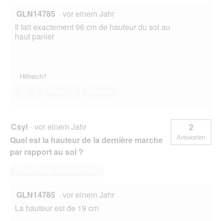
GLN14785
·
vor einem Jahr
Il fait exactement 96 cm de hauteur du sol au
haut panier
Hilfreich?
Ja ·
0
Nein ·
0
Melden
Csyl
·
vor einem Jahr
2
Antworten
Quel est la hauteur de la dernière marche
par rapport au sol ?
Diese Frage beantworten
GLN14785
·
vor einem Jahr
La hauteur est de 19 cm