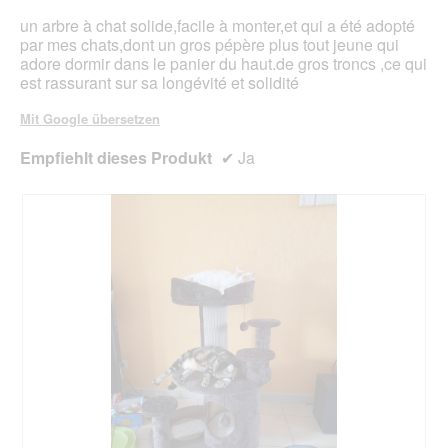
d
m
g
un arbre à chat solide,facile à monter,et qui a été adopté
o
e
par mes chats,dont un gros pépère plus tout jeune qui
d
ö
adore dormir dans le panier du haut.de gros troncs ,ce qui
a
f
est rassurant sur sa longévité et solidité
l
f
e
n
Mit Google übersetzen
s
e
D
t
Empfiehlt dieses Produkt
✔
Ja
i
.
a
l
o
g
f
e
l
d
g
e
ö
f
f
n
e