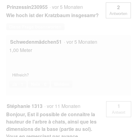
e
Prinzessin230955
·
vor 5 Monaten
2
l
Antworten
Wie hoch ist der Kratzbaum insgesamr?
d
g
Diese Frage beantworten
e
ö
f
Schwedenmädchen51
·
vor 5 Monaten
f
1,00 Meter
n
e
t
.
Hilfreich?
Ja ·
1
Nein ·
0
Melden
Stéphanie 1313
·
vor 11 Monaten
1
Antwort
Bonjour, Est il possible de connaître la
hauteur de l'arbre à chats, ainsi que les
dimensions de la base (partie au sol).
Vous en remerciant par avance.