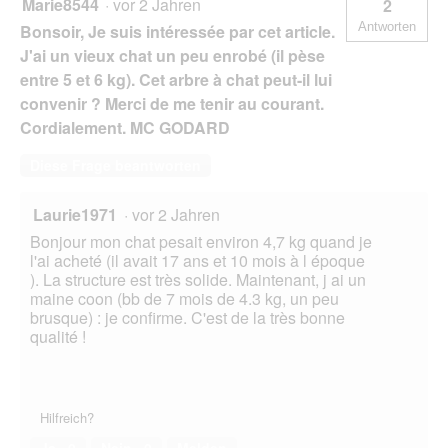
Marie8544
·
vor 2 Jahren
2
Antworten
Bonsoir, Je suis intéressée par cet article.
J'ai un vieux chat un peu enrobé (il pèse
entre 5 et 6 kg). Cet arbre à chat peut-il lui
convenir ? Merci de me tenir au courant.
Cordialement. MC GODARD
Diese Frage beantworten
Laurie1971
·
vor 2 Jahren
Bonjour mon chat pesait environ 4,7 kg quand je
l'ai acheté (il avait 17 ans et 10 mois à l époque
). La structure est très solide. Maintenant, j ai un
maine coon (bb de 7 mois de 4.3 kg, un peu
brusque) : je confirme. C'est de la très bonne
qualité !
Hilfreich?
Ja ·
0
Nein ·
0
Melden