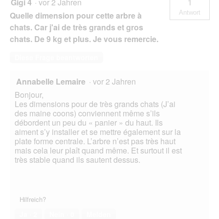
Gigi 4
·
vor 2 Jahren
1
Antwort
Quelle dimension pour cette arbre à
chats. Car j'ai de très grands et gros
chats. De 9 kg et plus. Je vous remercie.
Diese Frage beantworten
Annabelle Lemaire
·
vor 2 Jahren
Bonjour,
Les dimensions pour de très grands chats (J’ai
des maine coons) conviennent même s’ils
débordent un peu du « panier » du haut. Ils
aiment s’y installer et se mettre également sur la
plate forme centrale. L’arbre n’est pas très haut
mais cela leur plaît quand même. Et surtout il est
très stable quand ils sautent dessus.
Hilfreich?
Ja ·
2
Nein ·
0
Melden