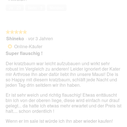
b
k
f
e
von
r
t
Ja ·
23
Nein ·
5
Melden
n
s
5
e
i
e
D
à
o
t
i
c
n
.
a
h
w
l
★★★★★
★★★★★
a
i
o
Shineko
·
vor 3 Jahren
t
r
5
g
d
von
Online-Käufer
*
f
e
5
Super flauschig !
e
i
Sternen.
l
n
Der kratzbaum war leicht aufzubauen und wirkt sehr
d
m
robust im Vergleich zu anderen! Leider ignoriert der Kater
g
o
mir Arthrose ihn aber dafür liebt ihn unsere Mausi! Die is
e
d
so Happy mit diesem kratzbaum, schläft jede Nacht und
ö
a
jeden Tag drin seitdem wir ihn haben.
f
l
f
e
Er ist sehr weich und richtig flauschig! Etwas enttäuscht
n
s
bin ich von der oberen liege, diese wird einfach nur drauf
e
D
gelegt... da hatte ich etwas mehr erwartet und der Preis ist
t
i
halt.... schon ordentlich !
.
a
l
Wenn er im sale ist würde ich ihn aber wieder kaufen!
o