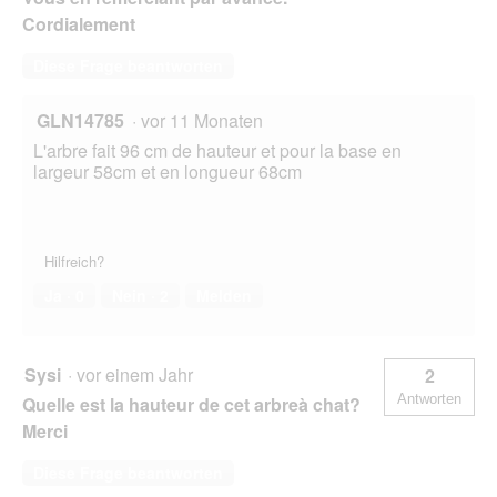
Cordialement
Diese Frage beantworten
GLN14785
·
vor 11 Monaten
L'arbre fait 96 cm de hauteur et pour la base en
largeur 58cm et en longueur 68cm
Hilfreich?
Ja ·
0
Nein ·
2
Melden
Sysi
·
vor einem Jahr
2
Antworten
Quelle est la hauteur de cet arbreà chat?
Merci
Diese Frage beantworten