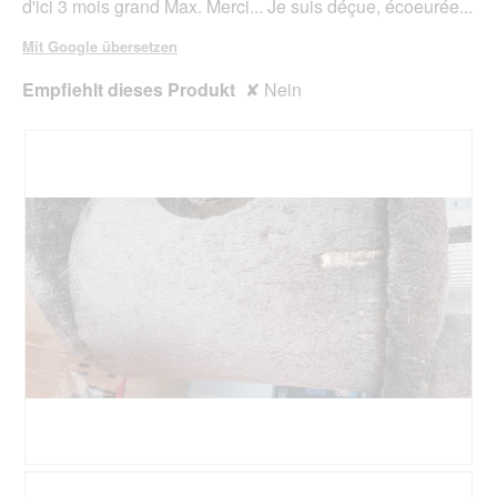
d'ici 3 mois grand Max. Merci... Je suis déçue, écoeurée...
l
o
Mit Google übersetzen
g
f
Empfiehlt dieses Produkt
✘
Nein
e
l
d
g
e
ö
f
f
n
e
t
.
B
F
e
o