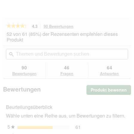
★★★★★
★★★★★
4.3
90 Bewertungen
Mit
dieser
4.3
52 von 61 (85%) der Rezensenten empfehlen dieses
von
Aktion
Produkt
5
navigierst
Sternen.
du
Themen
Th
Bewertungen
zu
und
ϙ
un
lesen
den
Bewertungen
Be
für
Bewertungen.
Trixie
suchen
su
90
46
64
Kratzbaum
Bewertungen
Fragen
Antworten
Emil
für
Senioren
Bewertungen
Produkt bewerten
.
Mit
die
Beurteilungsüberblick
Akt
wir
Wähle unten eine Reihe aus, um Bewertungen zu filtern.
ein
mo
5
Sterne
61
61 Bewertungen mit 5 St
Auswählen, um nach Bewer
★
Dia