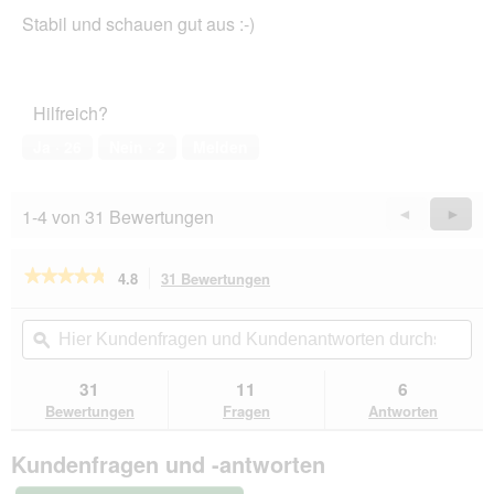
von
Stabil und schauen gut aus :-)
5
Sternen.
Hilfreich?
Ja ·
26
Nein ·
2
Melden
1-4 von 31 Bewertungen
Zurück
◄
Weiter
►
Reviews
Revie
★★★★★
★★★★★
4.8
31 Bewertungen
Mit
dieser
4.8
von
Aktion
Hier
Hie
5
navigierst
Kundenfragen
ϙ
Kun
Sternen.
du
und
un
Bewertungen
zu
Kundenantworten
Kun
31
11
6
lesen
den
durchsuchen
du
für
Bewertungen
Fragen
Antworten
Bewertungen.
Trixie
Keramiknapf
Kundenfragen und -antworten
Nager
diverse
Farben