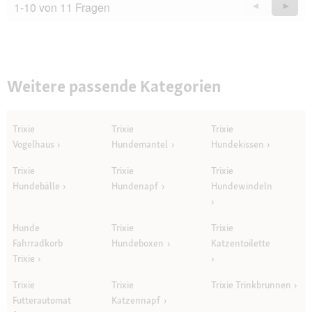
1-10 von 11 Fragen
Zurück
◄
Weiter
►
Questions
Quest
Weitere passende Kategorien
Trixie
Trixie
Trixie
Vogelhaus
Hundemantel
Hundekissen
Trixie
Trixie
Trixie
Hundebälle
Hundenapf
Hundewindeln
Hunde
Trixie
Trixie
Fahrradkorb
Hundeboxen
Katzentoilette
Trixie
Trixie
Trixie
Trixie Trinkbrunnen
Futterautomat
Katzennapf