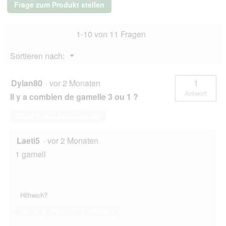
Frage zum Produkt stellen
250
ml
1-10 von 11 Fragen
Menü
Sortieren nach:
▼
Dylan80
·
vor 2 Monaten
1
Antwort
Il y a combien de gamelle 3 ou 1 ?
Diese Frage beantworten
Laeti5
·
vor 2 Monaten
1 gamell
Hilfreich?
Ja ·
0
Nein ·
0
Melden