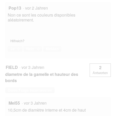
Pop13
·
vor 2 Jahren
Non ce sont les couleurs disponibles
aléatoirement.
Hilfreich?
Ja ·
0
Nein ·
0
Melden
FIELD
·
vor 3 Jahren
2
Antworten
diametre de la gamelle et hauteur des
bords
Diese Frage beantworten
Mel55
·
vor 3 Jahren
10,5cm de diamètre interne et 4cm de haut