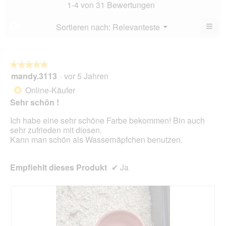
Bew
1-4 von 31 Bewertungen
von
4.8
5.
von
≡
Menü
Sortieren nach:
Relevanteste
?
▼
5.
Wen
Sie
auf
die
folg
★★★★★
★★★★★
Scha
mandy.3113
·
vor 5 Jahren
5
klic
von
wird
Online-Käufer
*
der
5
unte
Sehr schön !
Sternen.
aufg
Inhal
Ich habe eine sehr schöne Farbe bekommen! Bin auch
aktua
sehr zufrieden mit diesen.
Kann man schön als Wassernäpfchen benutzen.
Empfiehlt dieses Produkt
✔
Ja