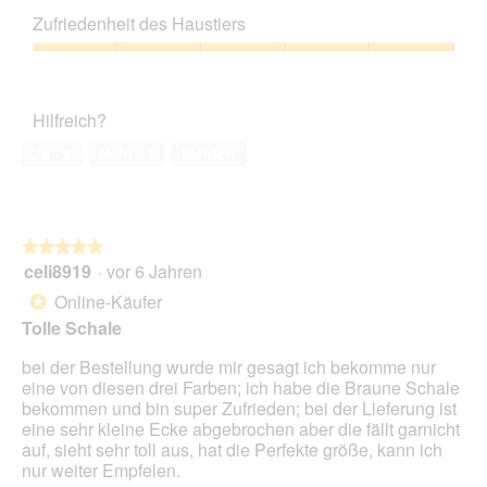
g
i
Leistungs-
n
z
e
Zufriedenheit des Haustiers
Verhältnis,
m
u
s
5
o
Zufriedenheit
F
e
von
d
des
o
r
5
a
Haustiers,
t
A
Hilfreich?
l
5
o
k
e
von
2
t
Ja ·
9
Nein ·
1
Melden
s
5
.
i
D
o
i
n
a
w
l
★★★★★
★★★★★
i
o
celi8919
·
vor 6 Jahren
r
5
g
d
von
Online-Käufer
*
f
e
5
Tolle Schale
e
i
Sternen.
l
n
bei der Bestellung wurde mir gesagt ich bekomme nur
d
m
eine von diesen drei Farben; ich habe die Braune Schale
g
o
bekommen und bin super Zufrieden; bei der Lieferung ist
e
d
eine sehr kleine Ecke abgebrochen aber die fällt garnicht
ö
a
auf, sieht sehr toll aus, hat die Perfekte größe, kann ich
f
l
nur weiter Empfelen.
f
e