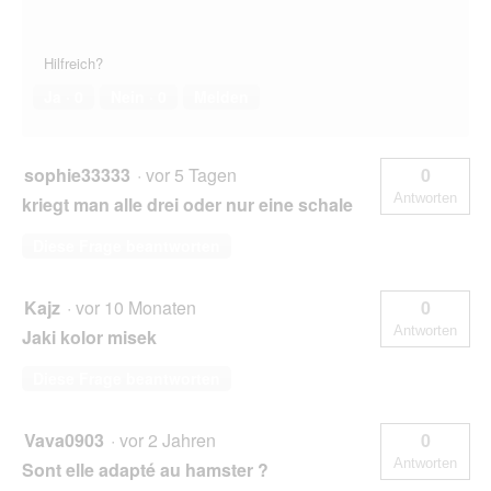
Hilfreich?
Ja ·
0
Nein ·
0
Melden
sophie33333
·
vor 5 Tagen
0
Antworten
kriegt man alle drei oder nur eine schale
Diese Frage beantworten
Kajz
·
vor 10 Monaten
0
Antworten
Jaki kolor misek
Diese Frage beantworten
Vava0903
·
vor 2 Jahren
0
Antworten
Sont elle adapté au hamster ?