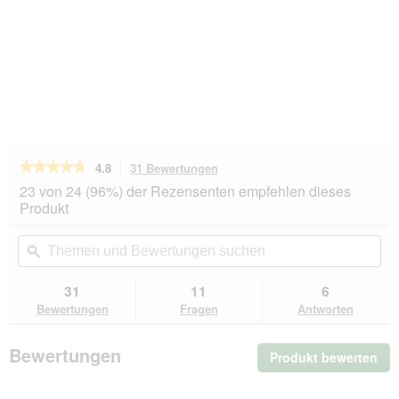
★★★★★
★★★★★
4.8
31 Bewertungen
Mit
dieser
4.8
23 von 24 (96%) der Rezensenten empfehlen dieses
von
Aktion
Produkt
5
navigierst
Sternen.
du
Themen
Th
Bewertungen
zu
und
ϙ
un
lesen
den
Bewertungen
Be
für
Bewertungen.
Trixie
suchen
su
31
11
6
Keramiknapf
Bewertungen
Fragen
Antworten
Nager
diverse
Farben
Bewertungen
Produkt bewerten
.
250
ml
Mit
die