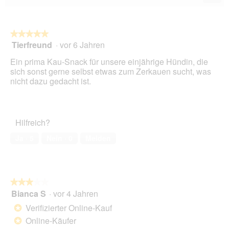
Wen
Sie
auf
die
folg
★★★★★
★★★★★
Scha
Tierfreund
·
vor 6 Jahren
5
klic
von
wird
Ein prima Kau-Snack für unsere einjährige Hündin, die
der
5
unte
sich sonst gerne selbst etwas zum Zerkauen sucht, was
Sternen.
aufg
nicht dazu gedacht ist.
Inhal
aktua
Hilfreich?
Ja ·
5
Nein ·
0
Melden
★★★★★
★★★★★
Bianca S
·
vor 4 Jahren
3
von
Verifizierter Online-Kauf
*
5
Online-Käufer
*
Sternen.