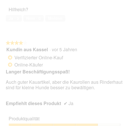
5
Haustiers,
Hilfreich?
5
von
Ja ·
3
Nein ·
0
Melden
5
★★★★★
★★★★★
Kundin aus Kassel
·
vor 5 Jahren
4
von
Verifizierter Online-Kauf
*
5
Online-Käufer
*
Sternen.
Langer Beschäftigungsspaß!
Auch guter Kauartikel, aber die Kaurollen aus Rinderhaut
sind für kleine Hunde besser zu bewältigen.
Empfiehlt dieses Produkt
✔
Ja
Produktqualität
Produktqualität,