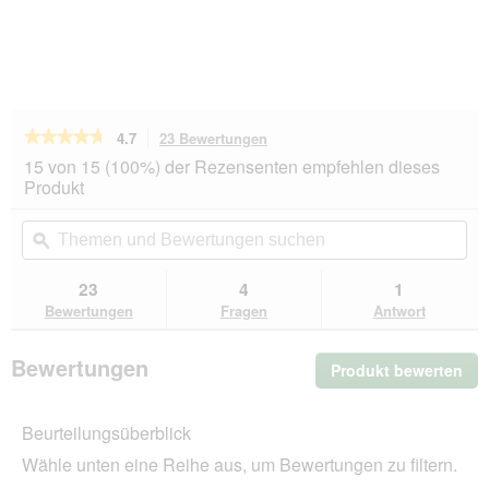
★★★★★
★★★★★
4.7
23 Bewertungen
Mit
dieser
4.7
15 von 15 (100%) der Rezensenten empfehlen dieses
von
Aktion
Produkt
5
navigierst
Sternen.
du
Themen
Th
Bewertungen
zu
und
ϙ
un
lesen
den
Bewertungen
Be
für
Bewertungen.
Trixie
suchen
su
23
4
1
Kauschuhe
Bewertungen
Fragen
Antwort
mini
7
cm
Bewertungen
-
Produkt bewerten
.
50
Mit
Stk.
die
Beurteilungsüberblick
Akt
wir
Wähle unten eine Reihe aus, um Bewertungen zu filtern.
ein