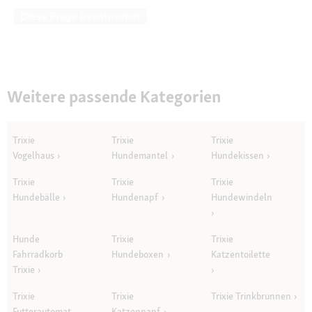
Diese Frage beantworten
Weitere passende Kategorien
Trixie
Trixie
Trixie
Vogelhaus
Hundemantel
Hundekissen
Trixie
Trixie
Trixie
Hundebälle
Hundenapf
Hundewindeln
Hunde
Trixie
Trixie
Fahrradkorb
Hundeboxen
Katzentoilette
Trixie
Trixie
Trixie
Trixie Trinkbrunnen
Futterautomat
Katzennapf