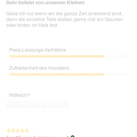
Sehr beliebt von unserem Kleinen
Gebe ich nur wenn wir die ganze Zeit anwesend sind,
denn die einzelne Teile kleben gerne mal am Gaumen
oder hinten im Hals fest
Preis-Leistungs-Verhältnis
Preis-
Leistungs-
Zufriedenheit des Haustiers
Verhältnis,
4
Zufriedenheit
von
des
5
Haustiers,
Hilfreich?
4
von
Ja ·
5
Nein ·
0
Melden
5
★★★★★
★★★★★
5