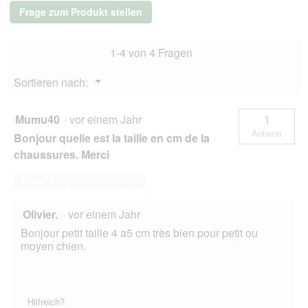
cm
Frage zum Produkt stellen
-
50
Stk.
1-4 von 4 Fragen
Menü
Sortieren nach:
▼
Mumu40
·
vor einem Jahr
1
Antwort
Bonjour quelle est la taille en cm de la
chaussures. Merci
Diese Frage beantworten
Olivier.
·
vor einem Jahr
Bonjour petit taille 4 a5 cm très bien pour petit ou
moyen chien.
Hilfreich?