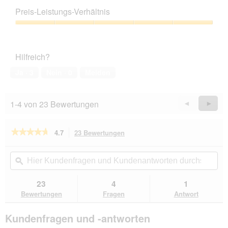
4
Preis-Leistungs-Verhältnis
von
5
Preis-
Leistungs-
Verhältnis,
Hilfreich?
5
von
Ja ·
3
Nein ·
0
Melden
5
1-4 von 23 Bewertungen
Zurück
◄
Weiter
►
Reviews
Revie
★★★★★
★★★★★
4.7
23 Bewertungen
Mit
dieser
4.7
von
Aktion
Hier
Hie
5
navigierst
Kundenfragen
ϙ
Kun
Sternen.
du
und
un
Bewertungen
zu
Kundenantworten
Kun
23
4
1
lesen
den
durchsuchen
du
für
Bewertungen
Fragen
Antwort
Bewertungen.
Trixie
Kauschuhe
Kundenfragen und -antworten
mini
7