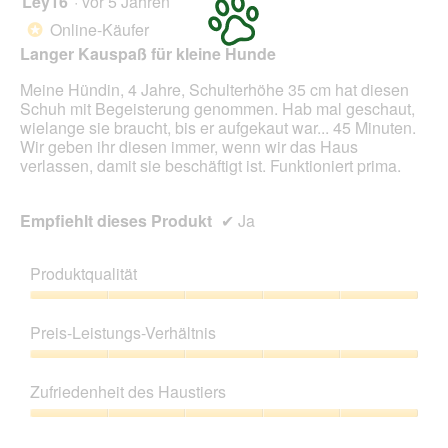
Ley16
·
vor 5 Jahren
von
Online-Käufer
*
5
Langer Kauspaß für kleine Hunde
Sternen.
Meine Hündin, 4 Jahre, Schulterhöhe 35 cm hat diesen
Schuh mit Begeisterung genommen. Hab mal geschaut,
wielange sie braucht, bis er aufgekaut war... 45 Minuten.
Wir geben ihr diesen immer, wenn wir das Haus
verlassen, damit sie beschäftigt ist. Funktioniert prima.
Empfiehlt dieses Produkt
✔
Ja
Produktqualität
Produktqualität,
5
Preis-Leistungs-Verhältnis
von
5
Preis-
Leistungs-
Zufriedenheit des Haustiers
Verhältnis,
5
Zufriedenheit
von
des