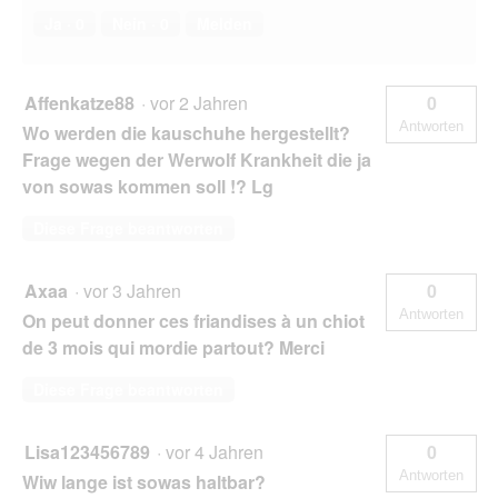
Ja ·
0
Nein ·
0
Melden
Affenkatze88
·
vor 2 Jahren
0
Antworten
Wo werden die kauschuhe hergestellt?
Frage wegen der Werwolf Krankheit die ja
von sowas kommen soll !? Lg
Diese Frage beantworten
Axaa
·
vor 3 Jahren
0
Antworten
On peut donner ces friandises à un chiot
de 3 mois qui mordie partout? Merci
Diese Frage beantworten
Lisa123456789
·
vor 4 Jahren
0
Antworten
Wiw lange ist sowas haltbar?