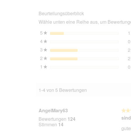
Lavendelduft,
4
Beurteilungsüberblick
Rollen
x
Wähle unten eine Reihe aus, um Bewertungen
20
Beutel
5
Sterne
1
★
4
Sterne
0
★
3
Sterne
2
★
2
Sterne
2
★
1
Sterne
0
★
1-4 von 5 Bewertungen
AngelMary63
★★
★★
5
sind
Bewertungen
124
von
Stimmen
14
guter
5