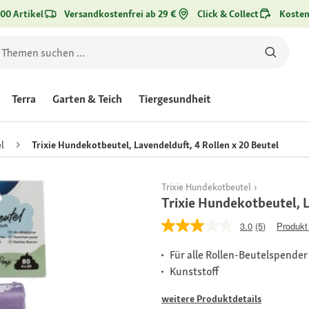
00 Artikel
Versandkostenfrei ab 29 €
Click & Collect
Kosten
Terra
Garten & Teich
Tiergesundheit
l
Trixie Hundekotbeutel, Lavendelduft, 4 Rollen x 20 Beutel
Trixie Hundekotbeutel
Trixie Hundekotbeutel, L
3.0
(5)
Produkt
Für alle Rollen-Beutelspender
Kunststoff
weitere Produktdetails