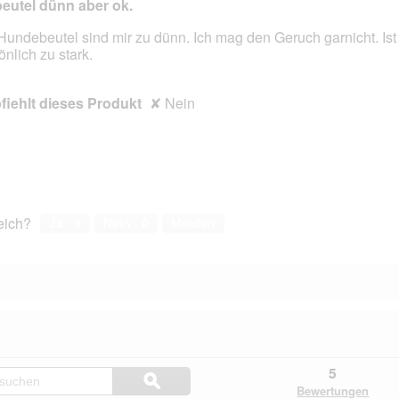
eutel dünn aber ok.
Hundebeutel sind mir zu dünn. Ich mag den Geruch garnicht. Ist
önlich zu stark.
en.
iehlt dieses Produkt
✘
Nein
reich?
Ja ·
0
Nein ·
0
Melden
Hier
5
ϙ
Kundenfragen
Suchen
Bewertungen