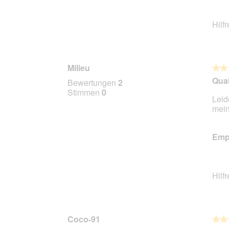
Hilf
Milieu
★★
★★
2
Qual
Bewertungen
2
von
Stimmen
0
Leid
5
mein
Stern
Empf
Hilf
Coco-91
★★
★★