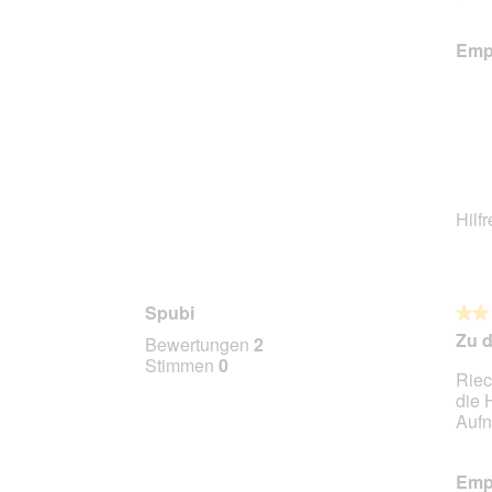
Stern
Empf
Hilf
Spubi
★★
★★
2
Zu d
Bewertungen
2
von
Stimmen
0
Riec
5
die 
Stern
Aufn
Empf