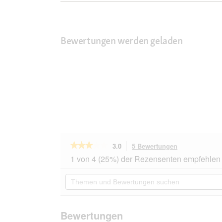
Bewertungen werden geladen
★★★★★
★★★★★
3.0
5 Bewertungen
Mit
dieser
3
1 von 4 (25%) der Rezensenten empfehlen 
von
Aktion
5
navigierst
Themen
Sternen.
du
und
Bewertungen
zu
Bewertungen
lesen
den
suchen
für
Bewertungen.
Trixie
Bewertungen
Hundekotbeutel,