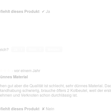
en.
iehlt dieses Produkt
✔
Ja
reich?
Ja ·
1
Nein ·
0
Melden
·
vor einem Jahr
★★★
★★★
ünnes Material
hen gut aber die Qualität ist schlecht, sehr dünnes Material. Dad
Handhabung schwierig, brauche öfters 2 Kotbeutel, weil der ers
en.
ehmen und Verknoten schon durchlässig ist.
iehlt dieses Produkt
✘
Nein