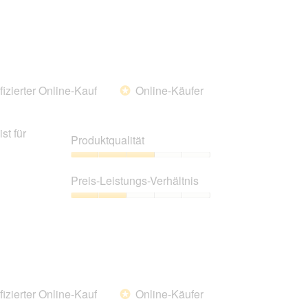
Preis-
Leistungs-
Verhältnis,
3
von
5
fizierter Online-Kauf
Online-Käufer
*
st für
Produktqualität
Produktqualität,
3
Preis-Leistungs-Verhältnis
von
5
Preis-
Leistungs-
Verhältnis,
2
von
5
fizierter Online-Kauf
Online-Käufer
*