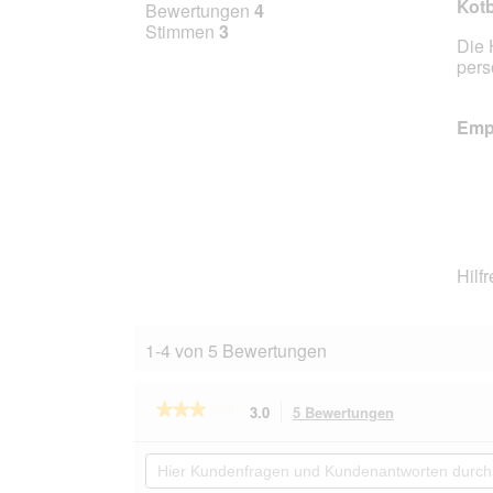
3
Kotb
Bewertungen
4
von
Stimmen
3
Die 
5
pers
Stern
Empf
Hilf
1-4 von 5 Bewertungen
★★★★★
★★★★★
3.0
5 Bewertungen
Mit
dieser
3
von
Aktion
Hier
5
navigierst
Kundenfragen
Sternen.