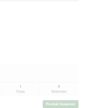
1
0
Frage
Antworten
Produkt bewerten
.