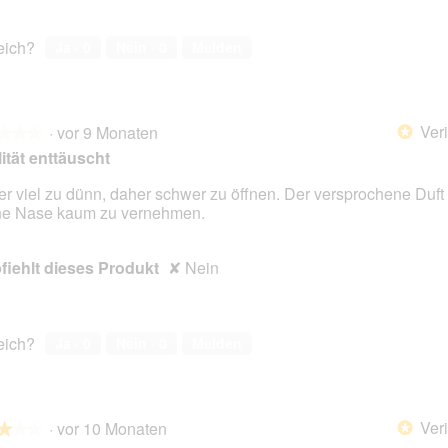
reich?
Ja ·
0
Nein ·
0
Melden
Veri
·
vor 9 Monaten
*
★★★
★★★
ität enttäuscht
er viel zu dünn, daher schwer zu öffnen. Der versprochene Duft i
e Nase kaum zu vernehmen.
en.
iehlt dieses Produkt
✘
Nein
reich?
Ja ·
0
Nein ·
0
Melden
Veri
·
vor 10 Monaten
*
★★★
★★★