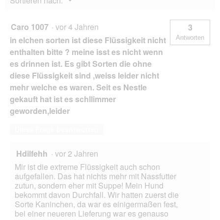
Sortieren nach:
g
▼
f
e
Caro 1007
·
vor 4 Jahren
3
l
Antworten
in elchen sorten ist diese Flüssigkeit nicht
d
g
enthalten bitte ? meine isst es nicht wenn
e
es drinnen ist. Es gibt Sorten die ohne
ö
diese Flüssigkeit sind ,weiss leider nicht
f
mehr welche es waren. Seit es Nestle
f
n
gekauft hat ist es schllimmer
e
geworden,leider
t
.
Diese Frage beantworten
Hdilfehh
·
vor 2 Jahren
Mir ist die extreme Flüssigkeit auch schon
aufgefallen. Das hat nichts mehr mit Nassfutter
zutun, sondern eher mit Suppe! Mein Hund
bekommt davon Durchfall. Wir hatten zuerst die
Sorte Kaninchen, da war es einigermaßen fest,
bei einer neueren Lieferung war es genauso