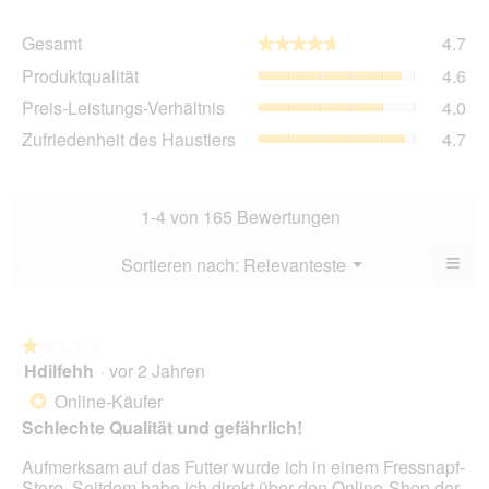
Ge
Gesamt
4.7
★★★★★
★★★★★
Dur
Pro
Produktqualität
4.6
Bew
Dur
4.7
Pre
Preis-Leistungs-Verhältnis
4.0
Bew
von
Lei
4.6
Zuf
Zufriedenheit des Haustiers
4.7
5.
Ver
von
des
Dur
5.
Hau
Bew
Dur
4
Bew
1-4 von 165 Bewertungen
von
4.7
5.
von
≡
Menü
Sortieren nach:
Relevanteste
?
▼
5.
Wen
Sie
auf
die
folg
★★★★★
★★★★★
Scha
Hdilfehh
·
vor 2 Jahren
1
klic
von
wird
Online-Käufer
*
der
5
unte
Schlechte Qualität und gefährlich!
Sternen.
aufg
Inhal
Aufmerksam auf das Futter wurde ich in einem Fressnapf-
aktua
Store. Seitdem habe ich direkt über den Online-Shop der