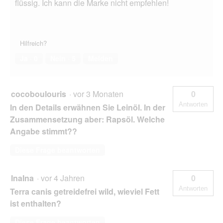
flüssig. Ich kann die Marke nicht empfehlen!
Hilfreich?
Ja ·
0
Nein ·
5
Melden
cocoboulouris
·
vor 3 Monaten
0
Antworten
In den Details erwähnen Sie Leinöl. In der
Zusammensetzung aber: Rapsöl. Welche
Angabe stimmt??
Diese Frage beantworten
InaIna
·
vor 4 Jahren
0
Antworten
Terra canis getreidefrei wild, wieviel Fett
ist enthalten?
Diese Frage beantworten