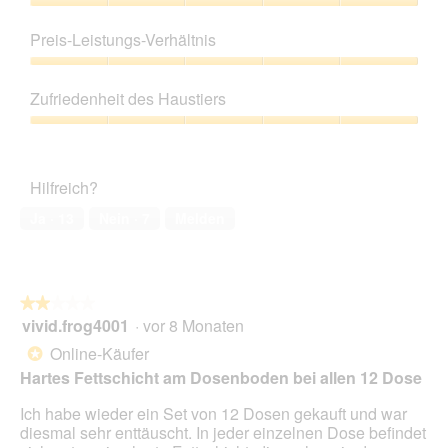
Produktqualität,
g
5
f
Preis-Leistungs-Verhältnis
von
e
5
l
Preis-
d
Leistungs-
Zufriedenheit des Haustiers
g
Verhältnis,
e
5
Zufriedenheit
ö
von
des
f
5
Haustiers,
Hilfreich?
f
5
n
von
Ja ·
13
Nein ·
7
Melden
e
5
t
.
★★★★★
★★★★★
vivid.frog4001
·
vor 8 Monaten
2
von
Online-Käufer
*
5
Hartes Fettschicht am Dosenboden bei allen 12 Dose
Sternen.
Ich habe wieder ein Set von 12 Dosen gekauft und war
diesmal sehr enttäuscht. In jeder einzelnen Dose befindet