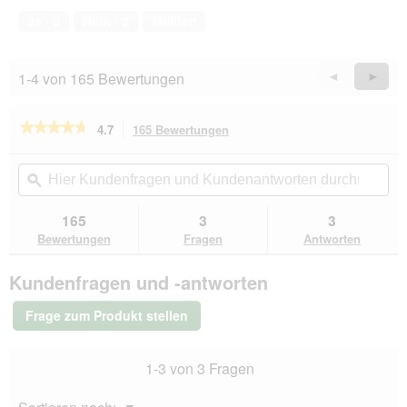
von
1
t
Ja ·
0
Nein ·
2
Melden
5
.
i
o
n
1-4 von 165 Bewertungen
Zurück
◄
Weiter
►
w
Reviews
Revie
i
r
★★★★★
★★★★★
4.7
165 Bewertungen
Mit
d
dieser
4.7
e
von
Aktion
Hier
Hie
i
5
navigierst
Kundenfragen
ϙ
Kun
n
Sternen.
du
und
un
m
Bewertungen
zu
Kundenantworten
Kun
165
3
3
lesen
o
den
durchsuchen
du
für
Bewertungen
Fragen
Antworten
d
Bewertungen.
Terra
a
Canis
l
Kundenfragen und -antworten
Getreidefrei
e
Adult
s
6x800g
Frage zum Produkt stellen
Kaninchen
D
mit
i
Zucchini,
a
1-3 von 3 Fragen
Aprikose
l
und
o
Borretsch
Menü