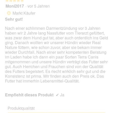
f
★★★★★
★★★★★
l
o
k
f
Moni2017
·
vor 5 Jahren
e
5
3
t
n
s
von
.
i
Markt Käufer
*
e
D
5
o
Sehr gut!
t
i
Sternen.
n
.
a
w
Nach einer schlimmen Darmentzündung vor 3 Jahren
l
i
haben wir 2 Jahre lang Nassfutter vom Tierarzt gefüttert,
o
r
was zwar dem Hund gut tat, aber auch ordentlich ins Geld
g
d
ging. Danach wollten wir unserer Hündin wieder Real
f
e
Nature füttern, wie schon zuvor, aber sie bekam immer
e
i
wieder Durchfall. Nach einer sehr kompetenten Beratung
l
n
im Laden habe ich dann ein paar Sorten Terra Canis
d
m
mitgenommen und unsere Hündin verträgt das Futter sehr
g
o
gut. Auch Herrchen und Frauchen sind von der Qualität
e
d
des Futters begeistert. Es riecht wirklich sehr gut und die
ö
a
Konsistenz ist prima. Wir finden auch den Preis ok. Das
f
l
Futter hat immerhin Lebensmittel-Qualität.
f
e
n
s
e
D
Empfiehlt dieses Produkt
✔
Ja
t
i
.
a
l
Produktqualität
o