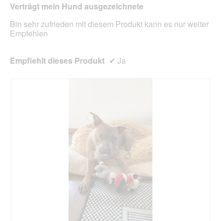
l
n
Verträgt mein Hund ausgezeichnete
d
m
g
Bin sehr zufrieden mit diesem Produkt kann es nur weiter
o
e
Empfehlen
d
ö
a
f
l
f
Empfiehlt dieses Produkt
✔
Ja
e
n
s
e
D
t
i
.
a
l
o
g
f
e
l
d
g
e
ö
f
f