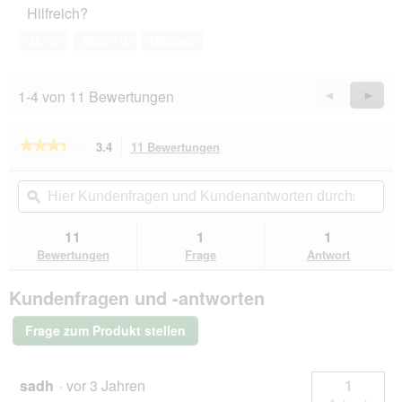
Hilfreich?
4
von
Ja ·
0
Nein ·
0
Melden
5
1-4 von 11 Bewertungen
Zurück
◄
Weiter
►
Reviews
Revie
★★★★★
★★★★★
3.4
11 Bewertungen
Mit
dieser
3.4
von
Aktion
Hier
Hie
5
navigierst
Kundenfragen
ϙ
Kun
Sternen.
du
und
un
Bewertungen
zu
Kundenantworten
Kun
11
1
1
lesen
den
durchsuchen
du
für
Bewertungen
Frage
Antwort
Bewertungen.
SELECT
GOLD
Kundenfragen und -antworten
Nassfutter
Hund
Baby
Frage zum Produkt stellen
Dog
&
Mother
Soft
sadh
·
vor 3 Jahren
1
Mousse