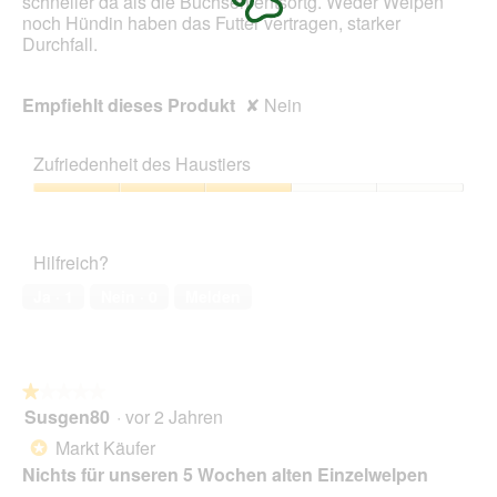
schneller da als die Büchsen entsortg. Weder Welpen
i
noch Hündin haben das Futter vertragen, starker
n
Durchfall.
m
o
d
Empfiehlt dieses Produkt
✘
Nein
a
l
e
Zufriedenheit des Haustiers
s
D
Zufriedenheit
i
des
a
Haustiers,
l
Hilfreich?
3
o
von
Ja ·
1
Nein ·
0
Melden
g
5
f
e
l
d
★★★★★
★★★★★
g
Susgen80
·
vor 2 Jahren
1
e
von
Markt Käufer
ö
*
5
f
Nichts für unseren 5 Wochen alten Einzelwelpen
Sternen.
f