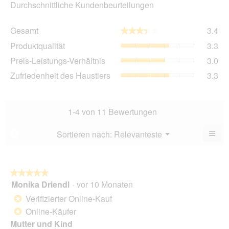
Durchschnittliche Kundenbeurteilungen
Ge
Gesamt
3.4
★★★★★
★★★★★
Dur
Pro
Produktqualität
3.3
Bew
Dur
3.4
Pre
Preis-Leistungs-Verhältnis
3.0
Bew
von
Lei
3.3
Zuf
Zufriedenheit des Haustiers
3.3
5.
Ver
von
des
Dur
5.
Hau
Bew
Dur
3
Bew
1-4 von 11 Bewertungen
von
3.3
5.
von
≡
Menü
Sortieren nach:
Relevanteste
?
▼
5.
Wen
Sie
auf
die
folg
★★★★★
★★★★★
Scha
Monika Driendl
·
vor 10 Monaten
5
klic
von
wird
Verifizierter Online-Kauf
*
der
5
unte
Online-Käufer
*
Sternen.
aufg
Mutter und Kind
Inhal