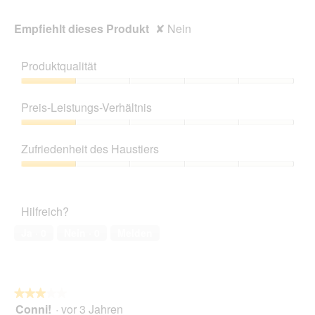
Empfiehlt dieses Produkt
✘
Nein
Produktqualität
Produktqualität,
1
Preis-Leistungs-Verhältnis
von
5
Preis-
Leistungs-
Zufriedenheit des Haustiers
Verhältnis,
1
Zufriedenheit
von
des
5
Haustiers,
Hilfreich?
1
von
Ja ·
0
Nein ·
0
Melden
5
★★★★★
★★★★★
Conni!
·
vor 3 Jahren
3