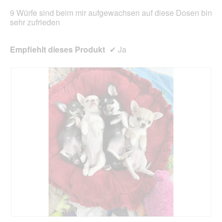
aktua
9 Würfe sind beim mir aufgewachsen auf diese Dosen bin
sehr zufrieden
Empfiehlt dieses Produkt
✔
Ja
B
F