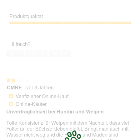
e
o
w
t
Produktqualität
e
o
r
M
Produktqualität,
t
i
5
u
t
von
n
d
Hilfreich?
5
g
i
z
e
Ja ·
0
Nein ·
0
Melden
u
s
F
e
o
r
t
A
★★★★★
★★★★★
o
k
CMRE
·
vor 3 Jahren
2
1
t
von
.
i
Verifizierter Online-Kauf
*
5
o
Online-Käufer
*
Sternen.
n
Unverträglichkeit bei Hündin und Welpen
w
i
Tolle Konsistenz für Welpen mit dem Nachteil, dass viel
r
Futter an der Büchse kleben bleibt. Bringt man auch mit
d
Wasser nicht weg und die Fliegen und Maden sind
e