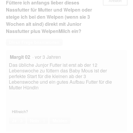
Antwort
Füttere ich anfangs lieber dieses
6x360
g
Nassfutter für Mutter und Welpen oder
steige ich bei den Welpen (wenn sie 3
Wochen alt sind) direkt mit Junior
Nassfutter plus WelpenMilch ein?
Diese Frage beantworten
Margit 02
·
vor 3 Jahren
Das übliche Junjor Futter ist erst ab der 12
Lebenswoche zu füttern das Baby Mous ist der
perfekte Start für die kleinen ab der 3
Lebenswoche und ein gutes Aufbau Futter für die
Mutter Hündin
Hilfreich?
Ja ·
3
Nein ·
1
Melden