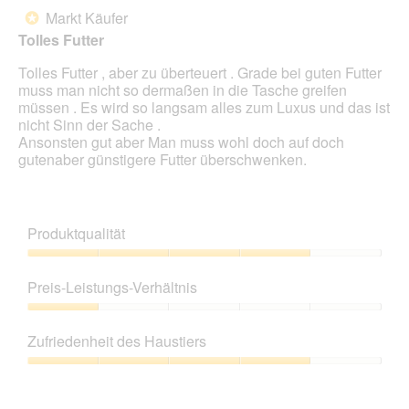
von
Markt Käufer
*
5
Tolles Futter
Sternen.
Tolles Futter , aber zu überteuert . Grade bei guten Futter
muss man nicht so dermaßen in die Tasche greifen
müssen . Es wird so langsam alles zum Luxus und das ist
nicht Sinn der Sache .
Ansonsten gut aber Man muss wohl doch auf doch
gutenaber günstigere Futter überschwenken.
Produktqualität
Produktqualität,
4
Preis-Leistungs-Verhältnis
von
5
Preis-
Leistungs-
Zufriedenheit des Haustiers
Verhältnis,
1
Zufriedenheit
von
des
5
Haustiers,