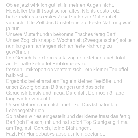
n
Ob es jetzt wirklich gut ist, in meinen Augen nicht.
e
Hersteller Multifit sagt schon alles. Nichts desto trotz
t
haben wir es als erstes Zusatzfutter zur Muttermilch
.
versucht. Die Zeit des Umstellens auf Feste Nahrung war
ja nun.
Unsere Mutterhündin bekommt Frisches fertig Barf.
Unser Zöglich knapp 5 Wochen alt (Zwergpinscher) sollte
nun langsam anfangen sich an feste Nahrung zu
gewöhnen.
Der Geruch ist extrem stark, zog den kleinen auch total
an. Er hatte keinerlei Probleme es zu
fressen...mikroportion versteht sich...ein kleiner Teelöffel
halb voll...
Ergebnis: bei einmal am Tag ein kleiner Teelöffel und
unser Zwerg bekam Blähungen und das sehr
Geruchsintensiv und mega Durchfall. Dennoch 3 Tage
lang weiter versucht.
Unser kleiner nahm nicht mehr zu. Das ist natürlich
Lebensgefährlich.
So haben wir es eingestellt und der kleine frisst das fertig
Barf (roh Fleisch) mit und hat sofort Top Stuhlgang 1 mal
am Tag, null Geruch, keine Blähungen.
Fazit Für Hundebabys absolut nicht geeignet.