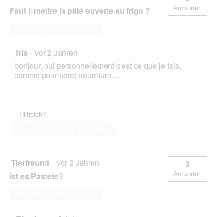
Antworten
Faut il mettre la pâté ouverte au frigo ?
Diese Frage beantworten
fris
·
vor 2 Jahren
bonjour, oui personnellement c'est ce que je fais,
comme pour notre nourriture....
Hilfreich?
Ja ·
0
Nein ·
0
Melden
Tierfreund
·
vor 2 Jahren
3
ist es Pastete?
Antworten
Diese Frage beantworten