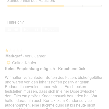
z
e
Zufriedenheit des Haustiers
d
Verhältnis,
m
u
s
g
3
o
Zufriedenheit
F
e
e
von
d
des
o
r
ö
5
a
Haustiers,
t
A
f
Hilfreich?
l
3
o
k
f
e
von
3
t
Ja ·
45
Nein ·
13
Melden
n
s
5
.
i
e
D
o
t
i
n
.
a
w
l
★★★★★
★★★★★
i
o
Markgraf
·
vor 3 Jahren
r
1
g
d
von
Online-Käufer
*
f
e
5
Keine Empfehlung möglich - Knochenstück
e
i
Sternen.
l
n
Wir hatten verschieden Sorten des Futters bisher gefüttert
d
m
und waren von den Inhaltsstoffen positiv angetan.
g
o
Bedauerlicherweise haben wir mit Erschrecken
e
d
feststellen müssen, dass sich in einer Dose zwischen
ö
a
dem Filet ein großes Knochenstück befunden hat. Wir
f
l
hatten daraufhin auch Kontakt zum Kundenservice
f
e
aufgenommen, eine Rückmeldung ist bis heute nicht
n
s