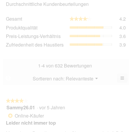
Durchschnittliche Kundenbeurteilungen
Ge
Gesamt
4.2
★★★★★
★★★★★
Dur
Pro
Produktqualität
4.0
Bew
Dur
4.2
Pre
Preis-Leistungs-Verhältnis
3.6
Bew
von
Lei
4
Zuf
Zufriedenheit des Haustiers
3.9
5.
Ver
von
des
Dur
5.
Hau
Bew
Dur
3.6
Bew
1-4 von 632 Bewertungen
von
3.9
5.
von
≡
Menü
Sortieren nach:
Relevanteste
?
▼
5.
Wen
Sie
auf
die
folg
★★★★★
★★★★★
Scha
Sammy26.01
·
vor 5 Jahren
4
klic
von
wird
Online-Käufer
*
der
5
unte
Leider nicht immer top
Sternen.
aufg
Inhal