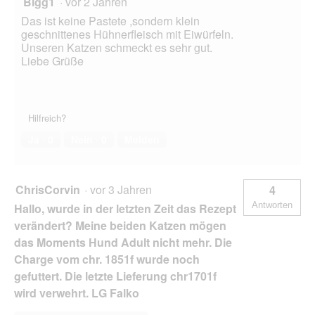
Bigg1
·
vor 2 Jahren
Das ist keine Pastete ,sondern klein
geschnittenes Hühnerfleisch mit Eiwürfeln.
Unseren Katzen schmeckt es sehr gut.
Liebe Grüße
Hilfreich?
Ja ·
0
Nein ·
0
Melden
ChrisCorvin
·
vor 3 Jahren
4
Antworten
Hallo, wurde in der letzten Zeit das Rezept
verändert? Meine beiden Katzen mögen
das Moments Hund Adult nicht mehr. Die
Charge vom chr. 1851f wurde noch
gefuttert. Die letzte Lieferung chr1701f
wird verwehrt. LG Falko