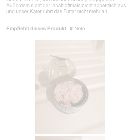
e
d
Außerdem sieht der Inhalt oftmals nicht appetitlich aus
ö
a
und unser Kater rührt das Futter nicht mehr an.
f
l
f
e
n
s
Empfiehlt dieses Produkt
✘
Nein
e
D
t
i
.
a
l
o
g
f
e
l
d
g
e
ö
f
f
n
e
t
B
F
.