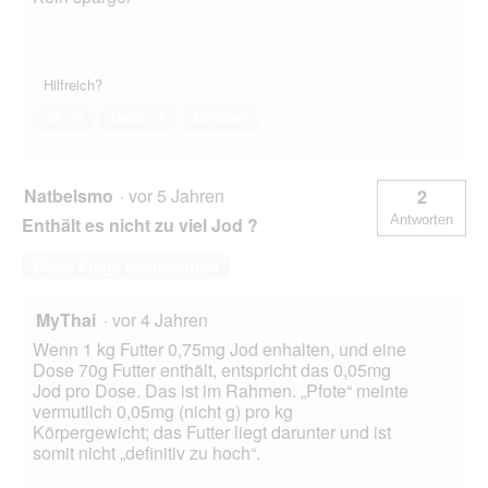
Hilfreich?
Ja ·
0
Nein ·
1
Melden
Natbelsmo
·
vor 5 Jahren
2
Antworten
Enthält es nicht zu viel Jod ?
Diese Frage beantworten
MyThai
·
vor 4 Jahren
Wenn 1 kg Futter 0,75mg Jod enhalten, und eine
Dose 70g Futter enthält, entspricht das 0,05mg
Jod pro Dose. Das ist im Rahmen. „Pfote“ meinte
vermutlich 0,05mg (nicht g) pro kg
Körpergewicht; das Futter liegt darunter und ist
somit nicht „definitiv zu hoch“.