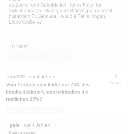
Ja Zucker und Getreide frei. Tolles Futter für
zwischendurch. Richtig Filet Stücke, pur oder mit
zusätzlich Ei, Gemüse... wie die Fellis mögen.
Liebe Grüße 🤩
Hilfreich?
Ja ·
1
Nein ·
0
Melden
Toto123
·
vor 4 Jahren
1
Antwort
Vom Produkt sind leider nur 75% des
Inhalts deklariert, was beinhalten die
restlichen 25%?
Diese Frage beantworten
pele
·
vor 4 Jahren
Kein spargel