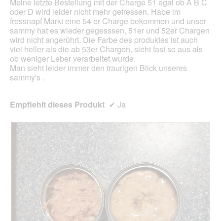
Meine letzte Bestellung mit der Charge 51 egal ob A B C
aktua
oder D wird leider nicht mehr gefressen. Habe im
fressnapf Markt eine 54 er Charge bekommen und unser
sammy hat es wieder gegesssen, 51er und 52er Chargen
wird nicht angerührt. Die Farbe des produktes ist auch
viel heller als die ab 53er Chargen, sieht fast so aus als
ob weniger Leber verarbeitet wurde.
Man sieht leider immer den traurigen Blick unseres
sammy's .
Empfiehlt dieses Produkt
✔
Ja