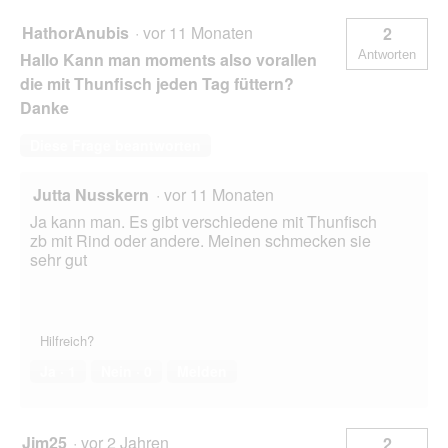
f
e
HathorAnubis
·
vor 11 Monaten
2
l
Antworten
Hallo Kann man moments also vorallen
d
g
die mit Thunfisch jeden Tag füttern?
e
Danke
ö
f
Diese Frage beantworten
f
n
e
Jutta Nusskern
·
vor 11 Monaten
t
Ja kann man. Es gibt verschiedene mit Thunfisch
.
zb mit Rind oder andere. Meinen schmecken sie
sehr gut
Hilfreich?
Ja ·
1
Nein ·
0
Melden
Jim25
·
vor 2 Jahren
2