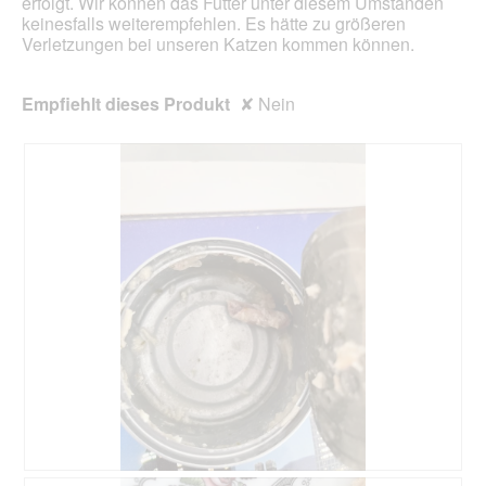
erfolgt. Wir können das Futter unter diesem Umständen
e
D
keinesfalls weiterempfehlen. Es hätte zu größeren
t
i
Verletzungen bei unseren Katzen kommen können.
.
a
l
o
Empfiehlt dieses Produkt
✘
Nein
g
f
e
l
d
g
e
ö
f
f
n
e
t
.
K
F