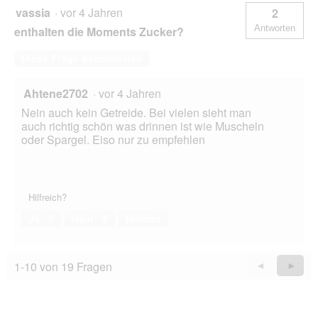
vassia
·
vor 4 Jahren
2
Antworten
enthalten die Moments Zucker?
Diese Frage beantworten
Ahtene2702
·
vor 4 Jahren
Nein auch kein Getreide. Bei vielen sieht man
auch richtig schön was drinnen ist wie Muscheln
oder Spargel. Eiso nur zu empfehlen
Hilfreich?
Ja ·
0
Nein ·
2
Melden
1-10 von 19 Fragen
Zurück
◄
Weiter
►
Questions
Quest