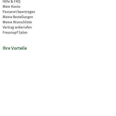
Hilfe & FAQ
Mein Konto
Passwort beantragen
Meine Bestellungen
Meine Wunschliste
Vertrag widerrufen
Fressnapf Salon
Ihre Vorteile
Neu im Sortiment
Exklusive Marken
Kostenlose Rücksendung
Unsere Märkte
Märkte finden
Angebote im Markt
Über Fressnapf