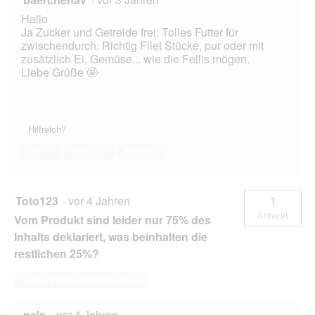
Hallo
Ja Zucker und Getreide frei. Tolles Futter für
zwischendurch. Richtig Filet Stücke, pur oder mit
zusätzlich Ei, Gemüse... wie die Fellis mögen.
Liebe Grüße 🤩
Hilfreich?
Ja ·
1
Nein ·
0
Melden
Toto123
·
vor 4 Jahren
1
Antwort
Vom Produkt sind leider nur 75% des
Inhalts deklariert, was beinhalten die
restlichen 25%?
Diese Frage beantworten
pele
·
vor 4 Jahren