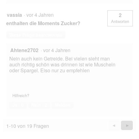
vassia
·
vor 4 Jahren
2
Antworten
enthalten die Moments Zucker?
Diese Frage beantworten
Ahtene2702
·
vor 4 Jahren
Nein auch kein Getreide. Bei vielen sieht man
auch richtig schön was drinnen ist wie Muscheln
oder Spargel. Eiso nur zu empfehlen
Hilfreich?
Ja ·
0
Nein ·
2
Melden
1-10 von 19 Fragen
Zurück
◄
Weiter
►
Questions
Quest