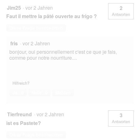
Jim25
·
vor 2 Jahren
2
Antworten
Faut il mettre la pâté ouverte au frigo ?
Diese Frage beantworten
fris
·
vor 2 Jahren
bonjour, oui personnellement c'est ce que je fais,
comme pour notre nourriture....
Hilfreich?
Ja ·
0
Nein ·
0
Melden
Tierfreund
·
vor 2 Jahren
3
ist es Pastete?
Antworten
Diese Frage beantworten