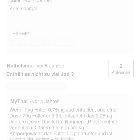
Kein spargel
Hilfreich?
Ja ·
0
Nein ·
1
Melden
Natbelsmo
·
vor 5 Jahren
2
Antworten
Enthält es nicht zu viel Jod ?
Diese Frage beantworten
MyThai
·
vor 4 Jahren
Wenn 1 kg Futter 0,75mg Jod enhalten, und eine
Dose 70g Futter enthält, entspricht das 0,05mg
Jod pro Dose. Das ist im Rahmen. „Pfote“ meinte
vermutlich 0,05mg (nicht g) pro kg
Körpergewicht; das Futter liegt darunter und ist
somit nicht „definitiv zu hoch“.