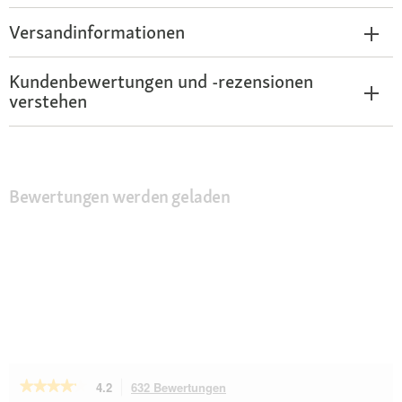
Versandinformationen
Kundenbewertungen und -rezensionen
verstehen
Bewertungen werden geladen
★★★★★
★★★★★
4.2
632 Bewertungen
Mit