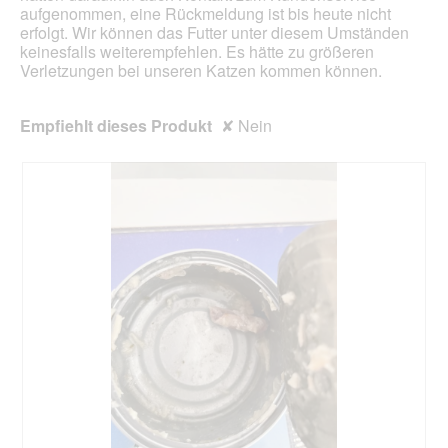
e
aufgenommen, eine Rückmeldung ist bis heute nicht
n
s
erfolgt. Wir können das Futter unter diesem Umständen
e
D
keinesfalls weiterempfehlen. Es hätte zu größeren
t
i
Verletzungen bei unseren Katzen kommen können.
.
a
l
o
Empfiehlt dieses Produkt
✘
Nein
g
f
e
l
d
g
e
ö
f
f
n
e
t
.