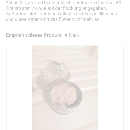
3/4 befüllt, es sind in einer frisch geöffneten Dose nur 50
g
o
Gramm statt 70, wie auf der Packung angegeben.
e
d
Außerdem sieht der Inhalt oftmals nicht appetitlich aus
ö
a
und unser Kater rührt das Futter nicht mehr an.
f
l
f
e
n
s
Empfiehlt dieses Produkt
✘
Nein
e
D
t
i
.
a
l
o
g
f
e
l
d
g
e
ö
f
f
n
e