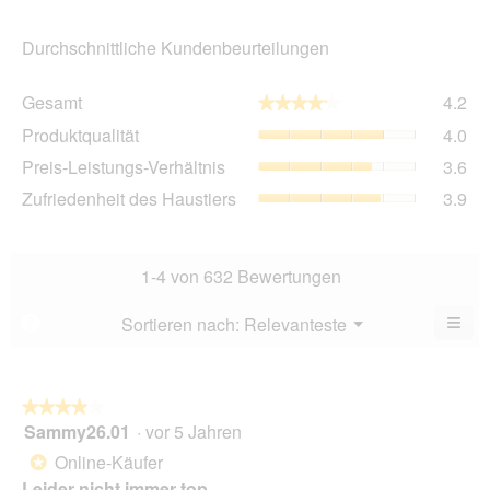
Durchschnittliche Kundenbeurteilungen
Ge
Gesamt
4.2
★★★★★
★★★★★
Dur
Pro
Produktqualität
4.0
Bew
Dur
4.2
Pre
Preis-Leistungs-Verhältnis
3.6
Bew
von
Lei
4
Zuf
Zufriedenheit des Haustiers
3.9
5.
Ver
von
des
Dur
5.
Hau
Bew
Dur
3.6
Bew
1-4 von 632 Bewertungen
von
3.9
5.
von
≡
Menü
Sortieren nach:
Relevanteste
?
▼
5.
Wen
Sie
auf
die
folg
★★★★★
★★★★★
Scha
Sammy26.01
·
vor 5 Jahren
4
klic
von
wird
Online-Käufer
*
der
5
unte
Leider nicht immer top
Sternen.