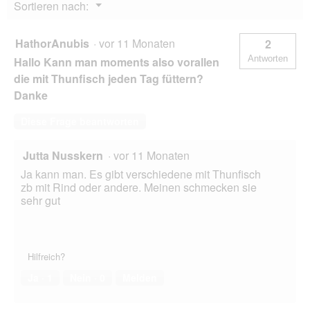
Menü
Sortieren nach:
g
▼
f
e
HathorAnubis
·
vor 11 Monaten
2
l
Antworten
Hallo Kann man moments also vorallen
d
g
die mit Thunfisch jeden Tag füttern?
e
Danke
ö
f
Diese Frage beantworten
f
n
e
Jutta Nusskern
·
vor 11 Monaten
t
Ja kann man. Es gibt verschiedene mit Thunfisch
.
zb mit Rind oder andere. Meinen schmecken sie
sehr gut
Hilfreich?
Ja ·
1
Nein ·
0
Melden