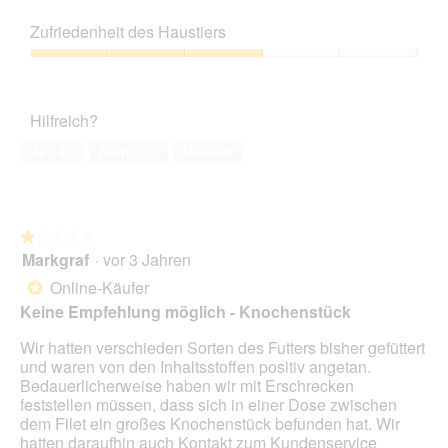
e
5
Preis-
i
g
i
l
Leistungs-
n
z
e
Zufriedenheit des Haustiers
d
Verhältnis,
m
u
s
g
3
o
Zufriedenheit
F
e
e
von
d
des
o
r
ö
5
a
Haustiers,
t
A
f
Hilfreich?
l
3
o
k
f
e
von
3
t
Ja ·
45
Nein ·
13
Melden
n
s
5
.
i
e
D
o
t
i
n
.
a
w
l
★★★★★
★★★★★
i
o
Markgraf
·
vor 3 Jahren
r
1
g
d
von
Online-Käufer
*
f
e
5
Keine Empfehlung möglich - Knochenstück
e
i
Sternen.
l
n
Wir hatten verschieden Sorten des Futters bisher gefüttert
d
m
und waren von den Inhaltsstoffen positiv angetan.
g
o
Bedauerlicherweise haben wir mit Erschrecken
e
d
feststellen müssen, dass sich in einer Dose zwischen
ö
a
dem Filet ein großes Knochenstück befunden hat. Wir
f
l
hatten daraufhin auch Kontakt zum Kundenservice
f