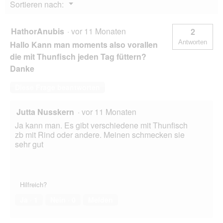
Menü
Sortieren nach:
g
▼
f
e
HathorAnubis
·
vor 11 Monaten
2
l
Antworten
Hallo Kann man moments also vorallen
d
g
die mit Thunfisch jeden Tag füttern?
e
Danke
ö
f
Diese Frage beantworten
f
n
e
Jutta Nusskern
·
vor 11 Monaten
t
Ja kann man. Es gibt verschiedene mit Thunfisch
.
zb mit Rind oder andere. Meinen schmecken sie
sehr gut
Hilfreich?
Ja ·
1
Nein ·
0
Melden