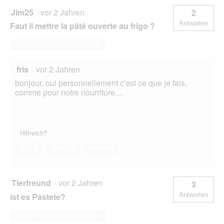
Jim25
·
vor 2 Jahren
2
Antworten
Faut il mettre la pâté ouverte au frigo ?
Diese Frage beantworten
fris
·
vor 2 Jahren
bonjour, oui personnellement c'est ce que je fais,
comme pour notre nourriture....
Hilfreich?
Ja ·
0
Nein ·
0
Melden
Tierfreund
·
vor 2 Jahren
3
ist es Pastete?
Antworten
Diese Frage beantworten