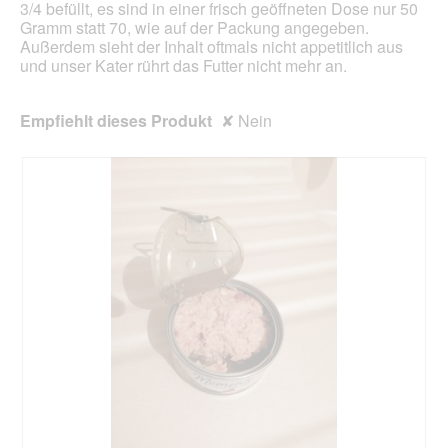
3/4 befüllt, es sind in einer frisch geöffneten Dose nur 50
g
o
Gramm statt 70, wie auf der Packung angegeben.
e
d
Außerdem sieht der Inhalt oftmals nicht appetitlich aus
ö
a
und unser Kater rührt das Futter nicht mehr an.
f
l
f
e
n
s
Empfiehlt dieses Produkt
✘
Nein
e
D
t
i
.
a
l
o
g
f
e
l
d
g
e
ö
f
f
n
e