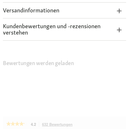
Versandinformationen
Kundenbewertungen und -rezensionen
verstehen
Bewertungen werden geladen
★★★★★
★★★★★
4.2
632 Bewertungen
Mit