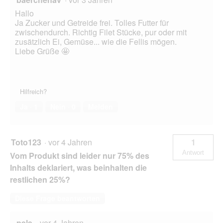
Hallo
Ja Zucker und Getreide frei. Tolles Futter für
zwischendurch. Richtig Filet Stücke, pur oder mit
zusätzlich Ei, Gemüse... wie die Fellis mögen.
Liebe Grüße 🤩
Hilfreich?
Ja ·
1
Nein ·
0
Melden
Toto123
·
vor 4 Jahren
1
Antwort
Vom Produkt sind leider nur 75% des
Inhalts deklariert, was beinhalten die
restlichen 25%?
Diese Frage beantworten
pele
·
vor 4 Jahren