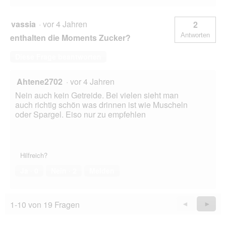
vassia
·
vor 4 Jahren
2
Antworten
enthalten die Moments Zucker?
Diese Frage beantworten
Ahtene2702
·
vor 4 Jahren
Nein auch kein Getreide. Bei vielen sieht man
auch richtig schön was drinnen ist wie Muscheln
oder Spargel. Eiso nur zu empfehlen
Hilfreich?
Ja ·
0
Nein ·
2
Melden
1-10 von 19 Fragen
Zurück
◄
Weiter
►
Questions
Quest