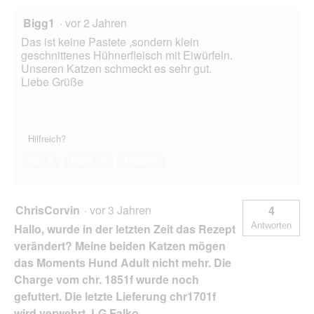
Bigg1
·
vor 2 Jahren
Das ist keine Pastete ,sondern klein
geschnittenes Hühnerfleisch mit Eiwürfeln.
Unseren Katzen schmeckt es sehr gut.
Liebe Grüße
Hilfreich?
Ja ·
0
Nein ·
0
Melden
ChrisCorvin
·
vor 3 Jahren
4
Antworten
Hallo, wurde in der letzten Zeit das Rezept
verändert? Meine beiden Katzen mögen
das Moments Hund Adult nicht mehr. Die
Charge vom chr. 1851f wurde noch
gefuttert. Die letzte Lieferung chr1701f
wird verwehrt. LG Falko