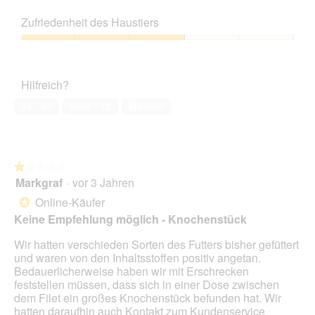
e
5
Preis-
i
g
i
l
Leistungs-
n
z
e
Zufriedenheit des Haustiers
d
Verhältnis,
m
u
s
g
3
o
Zufriedenheit
F
e
e
von
d
des
o
r
ö
5
a
Haustiers,
t
A
f
Hilfreich?
l
3
o
k
f
e
von
3
t
Ja ·
45
Nein ·
13
Melden
n
s
5
.
i
e
D
o
t
i
n
.
a
w
l
★★★★★
★★★★★
i
o
Markgraf
·
vor 3 Jahren
r
1
g
d
von
Online-Käufer
*
f
e
5
Keine Empfehlung möglich - Knochenstück
e
i
Sternen.
l
n
Wir hatten verschieden Sorten des Futters bisher gefüttert
d
m
und waren von den Inhaltsstoffen positiv angetan.
g
o
Bedauerlicherweise haben wir mit Erschrecken
e
d
feststellen müssen, dass sich in einer Dose zwischen
ö
a
dem Filet ein großes Knochenstück befunden hat. Wir
f
l
hatten daraufhin auch Kontakt zum Kundenservice
f