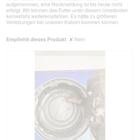
e
aufgenommen, eine Rückmeldung ist bis heute nicht
n
s
erfolgt. Wir können das Futter unter diesem Umständen
e
D
keinesfalls weiterempfehlen. Es hätte zu größeren
t
i
Verletzungen bei unseren Katzen kommen können.
.
a
l
o
Empfiehlt dieses Produkt
✘
Nein
g
f
e
l
d
g
e
ö
f
f
n
e
t
.