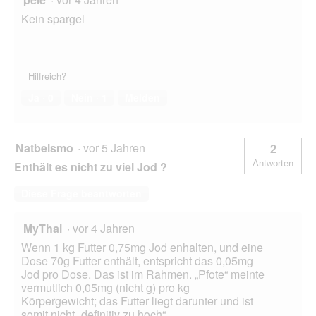
Kein spargel
Hilfreich?
Ja ·
0
Nein ·
1
Melden
Natbelsmo
·
vor 5 Jahren
2
Antworten
Enthält es nicht zu viel Jod ?
Diese Frage beantworten
MyThai
·
vor 4 Jahren
Wenn 1 kg Futter 0,75mg Jod enhalten, und eine
Dose 70g Futter enthält, entspricht das 0,05mg
Jod pro Dose. Das ist im Rahmen. „Pfote“ meinte
vermutlich 0,05mg (nicht g) pro kg
Körpergewicht; das Futter liegt darunter und ist
somit nicht „definitiv zu hoch“.