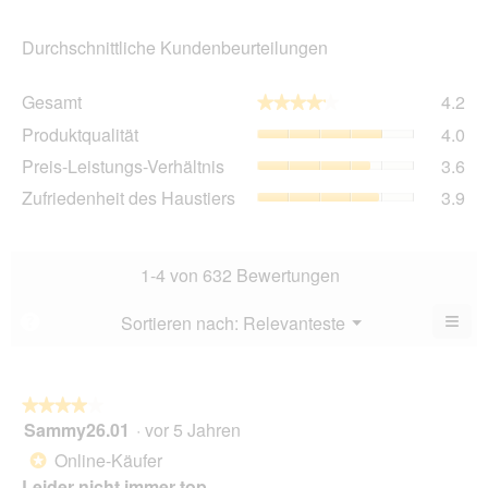
Durchschnittliche Kundenbeurteilungen
Ge
Gesamt
4.2
★★★★★
★★★★★
Dur
Pro
Produktqualität
4.0
Bew
Dur
4.2
Pre
Preis-Leistungs-Verhältnis
3.6
Bew
von
Lei
4
Zuf
Zufriedenheit des Haustiers
3.9
5.
Ver
von
des
Dur
5.
Hau
Bew
Dur
3.6
Bew
1-4 von 632 Bewertungen
von
3.9
5.
von
≡
Menü
Sortieren nach:
Relevanteste
?
▼
5.
Wen
Sie
auf
die
folg
★★★★★
★★★★★
Scha
Sammy26.01
·
vor 5 Jahren
4
klic
von
wird
Online-Käufer
*
der
5
unte
Leider nicht immer top
Sternen.