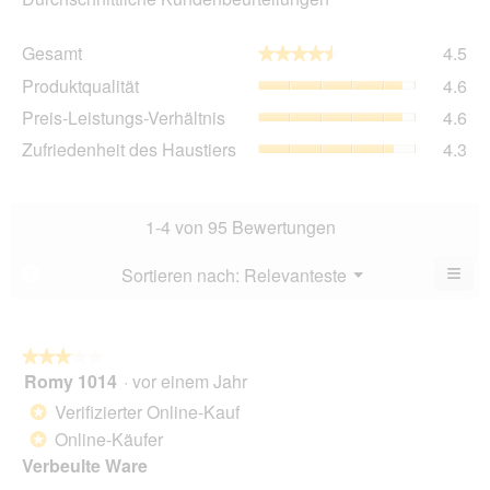
Ge
Gesamt
4.5
★★★★★
★★★★★
Dur
Pro
Produktqualität
4.6
Bew
Dur
4.5
Pre
Preis-Leistungs-Verhältnis
4.6
Bew
von
Lei
4.6
Zuf
Zufriedenheit des Haustiers
4.3
5.
Ver
von
des
Dur
5.
Hau
Bew
Dur
4.6
Bew
1-4 von 95 Bewertungen
von
4.3
5.
von
≡
Menü
Sortieren nach:
Relevanteste
?
▼
5.
Wen
Sie
auf
die
folg
★★★★★
★★★★★
Scha
Romy 1014
·
vor einem Jahr
3
klic
von
wird
Verifizierter Online-Kauf
*
der
5
unte
Online-Käufer
*
Sternen.
aufg
Verbeulte Ware
Inhal
aktua