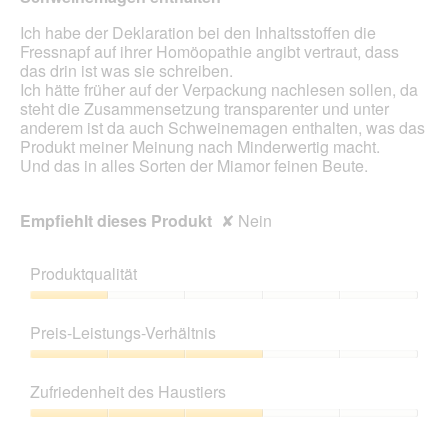
Ich habe der Deklaration bei den Inhaltsstoffen die
Fressnapf auf ihrer Homöopathie angibt vertraut, dass
das drin ist was sie schreiben.
Ich hätte früher auf der Verpackung nachlesen sollen, da
steht die Zusammensetzung transparenter und unter
anderem ist da auch Schweinemagen enthalten, was das
Produkt meiner Meinung nach Minderwertig macht.
Und das in alles Sorten der Miamor feinen Beute.
Empfiehlt dieses Produkt
✘
Nein
Produktqualität
Produktqualität,
1
Preis-Leistungs-Verhältnis
von
5
Preis-
Leistungs-
Zufriedenheit des Haustiers
Verhältnis,
3
Zufriedenheit
von
des