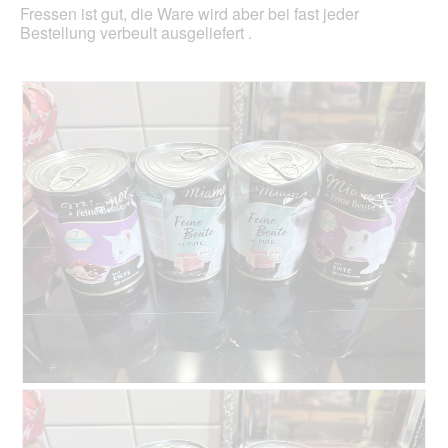
Fressen ist gut, die Ware wird aber bei fast jeder
Bestellung verbeult ausgeliefert .
B
F
e
o
w
t