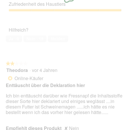
Leistungs-
e
Zufriedenheit des Haustiers
Verhältnis,
s
4
Zufriedenheit
e
von
des
r
5
Haustiers,
A
Hilfreich?
5
k
von
t
Ja ·
0
Nein ·
16
Melden
5
i
o
n
w
★★★★★
★★★★★
i
Theodora
·
vor 4 Jahren
r
2
d
von
Online-Käufer
*
e
5
Enttäuscht über die Deklaration hier
i
Sternen.
n
Ich bin enttäuscht darüber wie Fressnapf die Inhaltsstoffe
m
dieser Sorte hier deklariert und einiges weglässt ....in
o
diesem Futter ist Schweinemagen ......ich hätte es nie
d
bestellt wenn ich das vorher hier gelesen hätte......
a
l
e
Empfiehlt dieses Produkt
✘
Nein