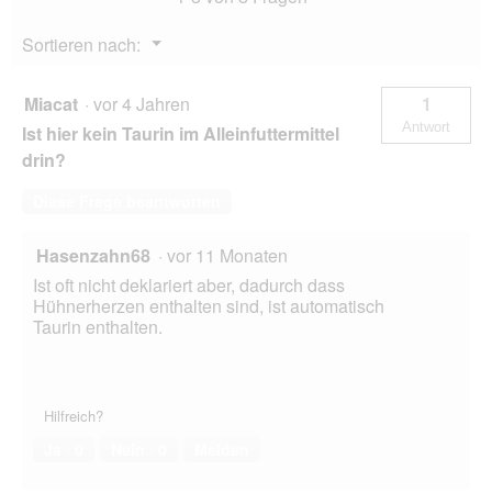
Menü
Sortieren nach:
▼
Miacat
·
vor 4 Jahren
1
Antwort
Ist hier kein Taurin im Alleinfuttermittel
drin?
Diese Frage beantworten
Hasenzahn68
·
vor 11 Monaten
Ist oft nicht deklariert aber, dadurch dass
Hühnerherzen enthalten sind, ist automatisch
Taurin enthalten.
Hilfreich?
Ja ·
0
Nein ·
0
Melden