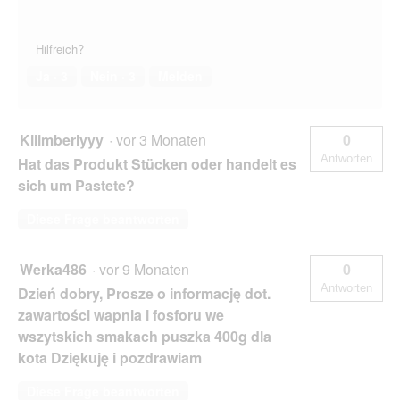
Hilfreich?
Ja ·
3
Nein ·
3
Melden
Kiiimberlyyy
·
vor 3 Monaten
0
Antworten
Hat das Produkt Stücken oder handelt es
sich um Pastete?
Diese Frage beantworten
Werka486
·
vor 9 Monaten
0
Antworten
Dzień dobry, Prosze o informację dot.
zawartości wapnia i fosforu we
wszytskich smakach puszka 400g dla
kota Dziękuję i pozdrawiam
Diese Frage beantworten