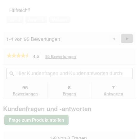
5
Haustiers,
Hilfreich?
3
von
Ja ·
4
Nein ·
9
Melden
5
1-4 von 95 Bewertungen
Zurück
◄
Weiter
►
Reviews
Revie
★★★★★
★★★★★
4.5
95 Bewertungen
Mit
dieser
4.5
von
Aktion
Hier
Hie
5
navigierst
Kundenfragen
ϙ
Kun
Sternen.
du
und
un
Bewertungen
zu
Kundenantworten
Kun
95
8
7
lesen
den
durchsuchen
du
für
Bewertungen
Fragen
Antworten
Bewertungen.
Miamor
Feine
Kundenfragen und -antworten
Beute
Rind
24x400
Frage zum Produkt stellen
g
1-8 von 8 Fragen