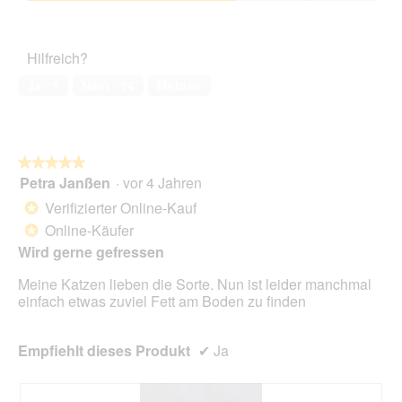
4
o
Zufriedenheit
F
e
von
d
des
o
r
5
a
Haustiers,
t
A
Hilfreich?
l
3
o
k
e
von
2
t
Ja ·
1
Nein ·
14
Melden
s
5
.
i
D
o
i
n
a
w
l
★★★★★
★★★★★
i
o
Petra Janßen
·
vor 4 Jahren
r
5
g
d
von
Verifizierter Online-Kauf
*
f
e
5
Online-Käufer
e
*
i
Sternen.
l
n
Wird gerne gefressen
d
m
g
Meine Katzen lieben die Sorte. Nun ist leider manchmal
o
e
einfach etwas zuviel Fett am Boden zu finden
d
ö
a
f
l
f
Empfiehlt dieses Produkt
✔
Ja
e
n
s
e
D
t