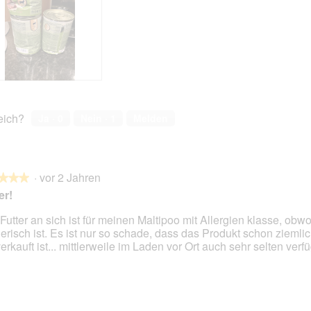
reich?
Ja ·
0
Nein ·
1
Melden
·
vor 2 Jahren
★★★
★★★
er!
Futter an sich ist für meinen Maltipoo mit Allergien klasse, obwo
erisch ist. Es ist nur so schade, dass das Produkt schon ziemli
en.
erkauft ist... mittlerweile im Laden vor Ort auch sehr selten verfü