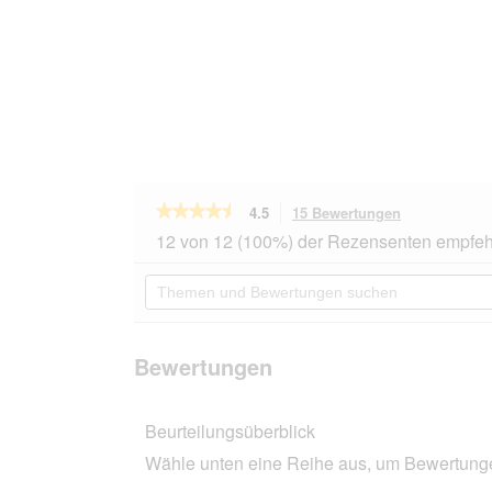
★★★★★
★★★★★
4.5
15 Bewertungen
Mit
dieser
4.5
12 von 12 (100%) der Rezensenten empfeh
von
Aktion
5
navigierst
Themen
Sternen.
du
und
Bewertungen
zu
Bewertungen
lesen
den
suchen
für
Bewertungen
HAPPY
Bewertungen
DOG
Sensible
Pure
Beurteilungsüberblick
Nassfutter
Hund
Wähle unten eine Reihe aus, um Bewertungen
Adult
6x400