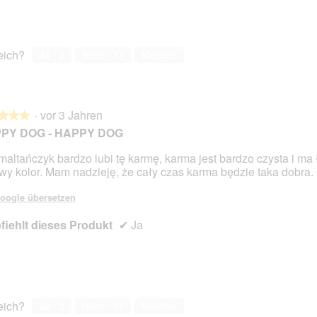
reich?
Ja ·
2
Nein ·
17
Melden
·
vor 3 Jahren
★★★
★★★
PY DOG - HAPPY DOG
maltańczyk bardzo lubi tę karmę, karma jest bardzo czysta i ma
wy kolor. Mam nadzieję, że cały czas karma będzie taka dobra.
en.
oogle übersetzen
iehlt dieses Produkt
✔
Ja
reich?
Ja ·
2
Nein ·
17
Melden