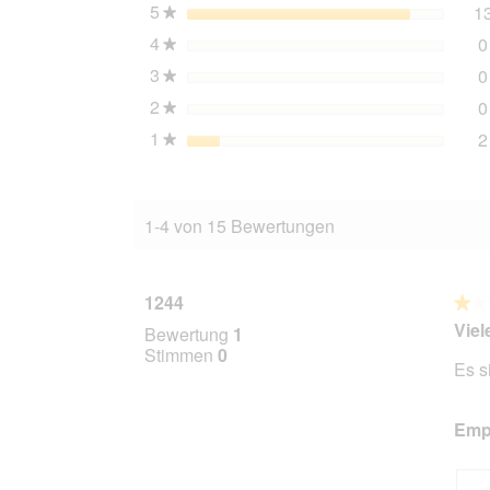
g
5
Sterne
1
★
Truthahn
4
Sterne
0
★
3
Sterne
0
★
2
Sterne
0
★
1
Sterne
2
★
1-4 von 15 Bewertungen
1244
★★
★★
1
Viel
Bewertung
1
von
Stimmen
0
Es s
5
Stern
Empf