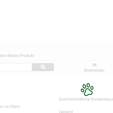
len dieses Produkt
Themen
15
ϙ
und
Suchen
Bewertungen
Bewertungen
suchen
.
Durchschnittliche Kundenbeur
 zu filtern.
Gesamt