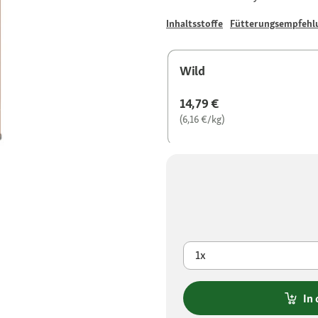
Inhaltsstoffe
Fütterungsempfehl
Wild
14,79 €
(6,16 €/kg)
1x
In