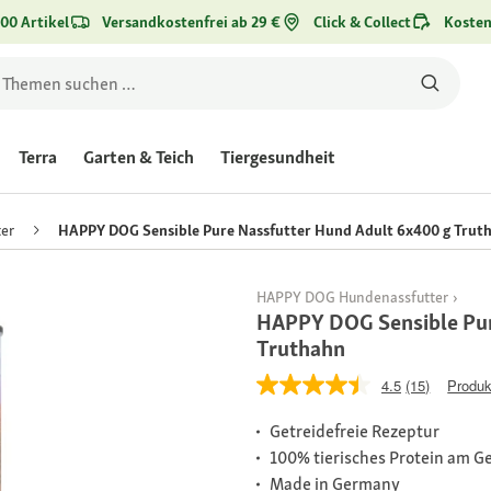
00 Artikel
Versandkostenfrei ab 29 €
Click & Collect
Kosten
Terra
Garten & Teich
Tiergesundheit
er
HAPPY DOG Sensible Pure Nassfutter Hund Adult 6x400 g Trut
HAPPY DOG Hundenassfutter
HAPPY DOG Sensible Pur
Truthahn
4.5
(15)
Produk
Getreidefreie Rezeptur
100% tierisches Protein am G
Made in Germany