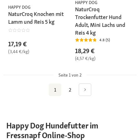
HAPPY DOG
HAPPY DOG
NaturCroq
NaturCroq Knochen mit
Trockenfutter Hund
Lamm und Reis 5 kg
Adult, Mini Lachs und
Reis 4 kg
4.8 (5)
17,19 €
18,29 €
(3,44 €/kg)
(4,57 €/kg)
Seite 1 von 2
1
2
Happy Dog Hundefutter im
Fressnapf Online-Shop