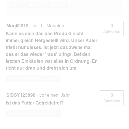
Ja ·
0
Nein ·
0
Melden
Mogli2018
·
vor 11 Monaten
0
Antworten
Kann es sein das das Produkt nicht
immer gleich Hergestellt wird. Unser Kater
frießt nur dieses. Ist jetzt das zweite mal
das er das wieder 'raus' bringt. Bei den
letzten Einkäufen war alles in Ordnung. Er
richt nur dran und dreht sich um.
Diese Frage beantworten
SISSY123890
·
vor einem Jahr
0
Antworten
Ist das Futter Getreidefrei?
Diese Frage beantworten