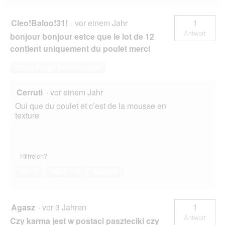
Cleo!Baloo!31!
·
vor einem Jahr
1
Antwort
bonjour bonjour estce que le lot de 12
contient uniquement du poulet merci
Diese Frage beantworten
Cerruti
·
vor einem Jahr
Oui que du poulet et c’est de la mousse en
texture
Hilfreich?
Ja ·
0
Nein ·
10
Melden
Agasz
·
vor 3 Jahren
1
Antwort
Czy karma jest w postaci paszteciki czy