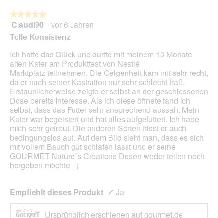
a
w
l
★★★★★
★★★★★
i
o
Claudi90
·
vor 6 Jahren
r
5
g
d
von
Tolle Konsistenz
f
e
5
e
i
Sternen.
Ich hatte das Glück und durfte mit meinem 13 Monate
l
n
alten Kater am Produkttest von Nestlé
d
m
Marktplatz teilnehmen. Die Gelgenheit kam mit sehr recht,
g
o
da er nach seiner Kastration nur sehr schlecht fraß.
e
d
Erstaunlicherweise zeigte er selbst an der geschlossenen
ö
a
Dose bereits Interesse. Als ich diese öffnete fand ich
f
l
selbst, dass das Futter sehr ansprechend aussah. Mein
f
e
Kater war begeistert und hat alles aufgefuttert. Ich habe
n
s
mich sehr gefreut. Die anderen Sorten frisst er auch
e
D
bedingungslos auf. Auf dem Bild sieht man, dass es sich
t
i
mit vollem Bauch gut schlafen lässt und er seine
.
a
GOURMET Nature´s Creations Dosen weder teilen noch
l
hergeben möchte :-)
o
g
f
Empfiehlt dieses Produkt
✔
Ja
e
l
Ursprünglich erschienen auf gourmet.de