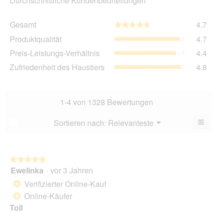
Durchschnittliche Kundenbeurteilungen
Ge
Gesamt
4.7
★★★★★
★★★★★
Dur
Pro
Produktqualität
4.7
Bew
Dur
4.7
Pre
Preis-Leistungs-Verhältnis
4.4
Bew
von
Lei
4.7
Zuf
Zufriedenheit des Haustiers
4.8
5.
Ver
von
des
Dur
5.
Hau
Bew
Dur
4.4
Bew
1-4 von 1328 Bewertungen
von
4.8
5.
von
≡
Menü
Sortieren nach:
Relevanteste
?
▼
5.
Wen
Sie
auf
die
folg
★★★★★
★★★★★
Scha
Ewelinka
·
vor 3 Jahren
5
klic
von
wird
Verifizierter Online-Kauf
*
der
5
unte
Online-Käufer
*
Sternen.
aufg
Toll
Inhal
aktua