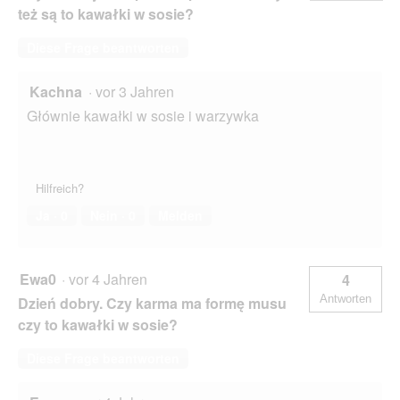
też są to kawałki w sosie?
Diese Frage beantworten
Kachna
·
vor 3 Jahren
Głównie kawałki w sosie i warzywka
Hilfreich?
Ja ·
0
Nein ·
0
Melden
Ewa0
·
vor 4 Jahren
4
Antworten
Dzień dobry. Czy karma ma formę musu
czy to kawałki w sosie?
Diese Frage beantworten