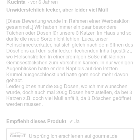
o
Kucinta
·
vor 6 Jahren
r
4
g
d
von
Unwiderstehlich lecker, aber leider viel Müll
f
e
5
e
i
Sternen.
[Diese Bewertung wurde im Rahmen einer Werbeaktion
l
n
gesammelt.] Wir haben immer ein paar besondere
d
m
Tütchen oder Dosen für unsere 3 Katzen im Haus und so
g
o
durfte die neue Sorte nicht fehlen. Luca, unser
e
d
Feinschmeckerkater, hat sich gleich nach dem öffnen des
ö
a
Döschens auf den sehr lecker riechenden Inhalt gestürzt,
f
l
wo Fleischstreifen in einer cremigen Soße mit kleinen
f
e
Gemüsestückchen zum Vorschein kamen. In nur wenigen
n
s
Augenblicken hatte er den Napf bis auf den letzten
e
D
Krümel ausgeschleckt und hätte gern noch mehr davon
t
i
gehabt.
.
a
Leider gibt es nur die 85g Dosen, wo ich mir wünschen
l
würde, doch auch mal 200g Dosen herzustellen, da bei 3
o
Katzen z.B. doch viel Müll anfällt, da 3 Döschen geöffnet
g
werden müssen.
f
e
l
Empfiehlt dieses Produkt
✔
Ja
d
g
Ursprünglich erschienen auf gourmet.de
e