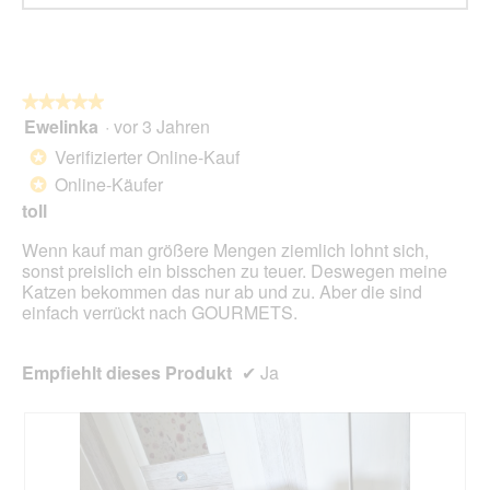
ö
f
f
n
e
★★★★★
★★★★★
t
Ewelinka
·
vor 3 Jahren
5
.
von
Verifizierter Online-Kauf
*
5
Online-Käufer
*
Sternen.
toll
Wenn kauf man größere Mengen ziemlich lohnt sich,
sonst preislich ein bisschen zu teuer. Deswegen meine
Katzen bekommen das nur ab und zu. Aber die sind
einfach verrückt nach GOURMETS.
Empfiehlt dieses Produkt
✔
Ja