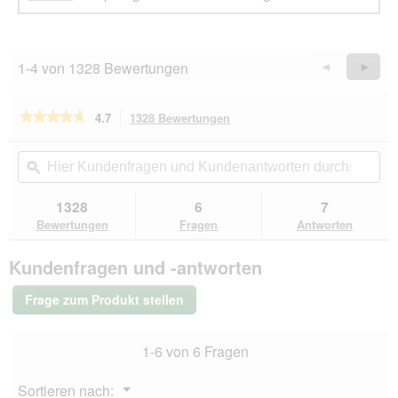
d
g
e
ö
1-4 von 1328 Bewertungen
Zurück
◄
Weiter
►
f
f
Reviews
Revie
n
★★★★★
★★★★★
4.7
1328 Bewertungen
Mit
e
dieser
t
4.7
von
Aktion
.
Hier
Hie
5
navigierst
Kundenfragen
ϙ
Kun
Sternen.
du
und
un
Bewertungen
zu
Kundenantworten
Kun
1328
6
7
lesen
den
durchsuchen
du
für
Bewertungen
Fragen
Antworten
Bewertungen.
GOURMET
Nature
Kundenfragen und -antworten
s
Creations
Huhn
Frage zum Produkt stellen
12x85
g
1-6 von 6 Fragen
Menü
Sortieren nach:
▼