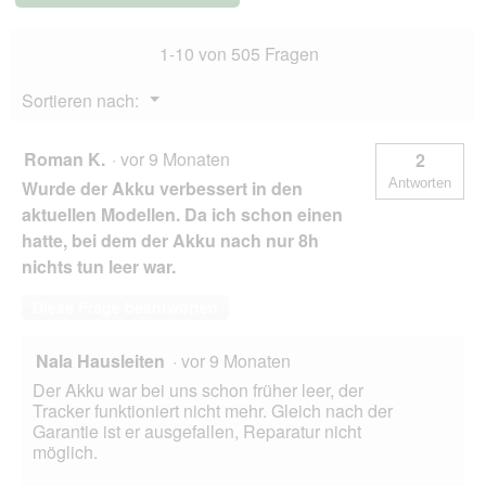
f
l
f
e
n
s
1-10 von 505 Fragen
e
D
t
i
Menü
Sortieren nach:
.
▼
a
l
o
Roman K.
·
vor 9 Monaten
2
g
Antworten
Wurde der Akku verbessert in den
f
e
aktuellen Modellen. Da ich schon einen
l
hatte, bei dem der Akku nach nur 8h
d
nichts tun leer war.
g
e
Diese Frage beantworten
ö
f
f
Nala Hausleiten
·
vor 9 Monaten
n
Der Akku war bei uns schon früher leer, der
e
Tracker funktioniert nicht mehr. Gleich nach der
t
Garantie ist er ausgefallen, Reparatur nicht
.
möglich.