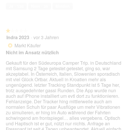
e
von
d
k
r
Ja ·
126
Nein ·
36
Melden
ö
5
a
u
A
f
l
k
f
e
t
n
s
i
e
D
★★★★★
★★★★★
o
t
i
Indra 2023
·
vor 3 Jahren
1
n
.
a
von
w
Markt Käufer
*
l
5
i
Nicht im Ansatz nützlich
o
Sternen.
r
g
d
Gekauft für den Südeuropa Camper Trip. in Deutschland
f
e
mit Samsung 2 Tage getestet getestet, ging so, war
e
i
akzeptabel. In Österreich, Italien, Slowenien sporadisch
l
n
mit viel Glück Ortbar. Aktuell in Kroatien mehr als
d
m
ungenügend. letzter Tracking Standpunkt ist 5 Tage her,
g
o
trotz ausgedehnter gassi Runden. Die App wurde nun
e
d
auch auf iPhone installiert um evtl dort zu funktionieren.
ö
a
Fehlanzeige. Der Tracker hing mittlerweile auch am
f
l
normalen Schuh für paar Ausflüge um mehr Vibrationen
f
e
zu simulieren, er hing im Auto während der Fahrten
n
s
schwingend am frontspiegel… alles vergebens. Optisch
e
D
und Haptisch ist er gut, nützt nur nichts. Anfrage an
t
i
Fressnapf ist seit 4 Tagen unbeantwortet. Aktuell einfach