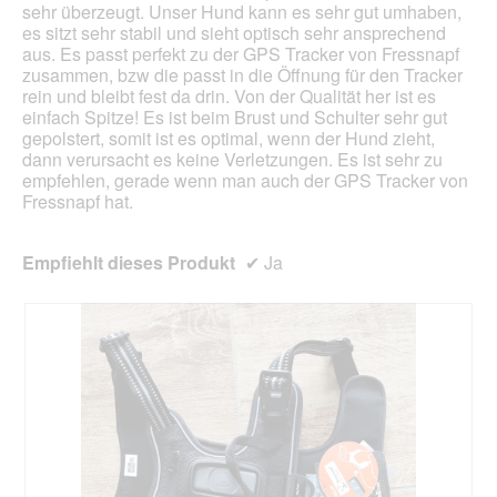
sehr überzeugt. Unser Hund kann es sehr gut umhaben,
f
es sitzt sehr stabil und sieht optisch sehr ansprechend
e
aus. Es passt perfekt zu der GPS Tracker von Fressnapf
l
zusammen, bzw die passt in die Öffnung für den Tracker
d
rein und bleibt fest da drin. Von der Qualität her ist es
g
einfach Spitze! Es ist beim Brust und Schulter sehr gut
e
gepolstert, somit ist es optimal, wenn der Hund zieht,
ö
dann verursacht es keine Verletzungen. Es ist sehr zu
f
empfehlen, gerade wenn man auch der GPS Tracker von
f
Fressnapf hat.
n
e
t
Empfiehlt dieses Produkt
✔
Ja
.