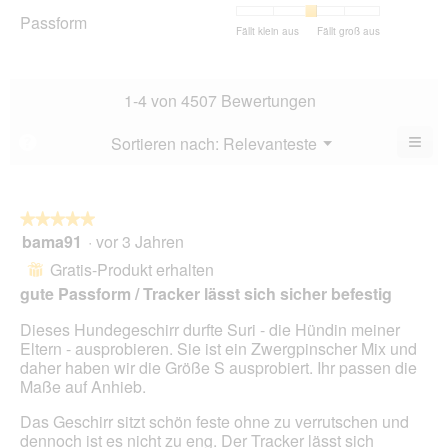
Dur
5.
Hau
Passform
Bew
Bewertung
Bewertung
Passform,
Fällt klein aus
Fällt groß aus
Dur
4.5
von
von
Durchschnittliche
Bew
von
1
5
Bewertung:
4.5
5.
bedeutet
bedeutet
3.1
von
1-4 von 4507 Bewertungen
Fällt
Fällt
von
5.
klein
groß
5.
≡
Menü
Sortieren nach:
Relevanteste
?
aus
aus
▼
Wen
Sie
auf
die
folg
★★★★★
★★★★★
Scha
bama91
·
vor 3 Jahren
5
klic
von
wird
Gratis-Produkt erhalten
⊞
der
5
unte
gute Passform / Tracker lässt sich sicher befestig
Sternen.
aufg
Inhal
Dieses Hundegeschirr durfte Suri - die Hündin meiner
aktua
Eltern - ausprobieren. Sie ist ein Zwergpinscher Mix und
daher haben wir die Größe S ausprobiert. Ihr passen die
Maße auf Anhieb.
Das Geschirr sitzt schön feste ohne zu verrutschen und
dennoch ist es nicht zu eng. Der Tracker lässt sich