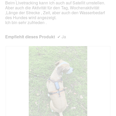
e
Beim Livetracking kann ich auch auf Satellit umstellen.
n
s
Aber auch die Aktivität für den Tag, Wochenaktivität
e
D
,Länge der Strecke , Zeit, aber auch den Wasserbedarf
t
i
des Hundes wird angezeigt.
.
a
Ich bin sehr zufrieden .
l
o
g
Empfiehlt dieses Produkt
✔
Ja
f
e
l
d
g
e
ö
f
f
n
e
t
.