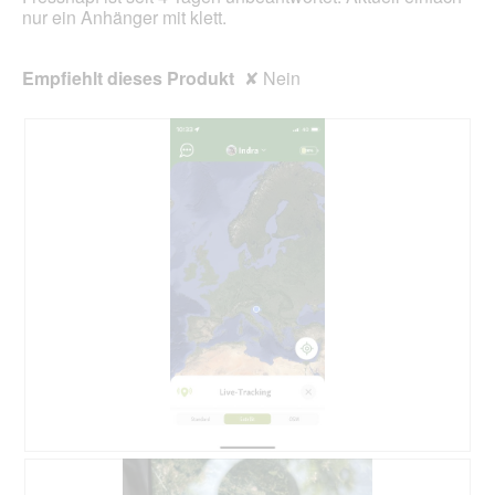
.
a
nur ein Anhänger mit klett.
l
o
g
Empfiehlt dieses Produkt
✘
Nein
f
e
l
d
g
e
ö
f
f
n
e
t
.
B
F
e
o