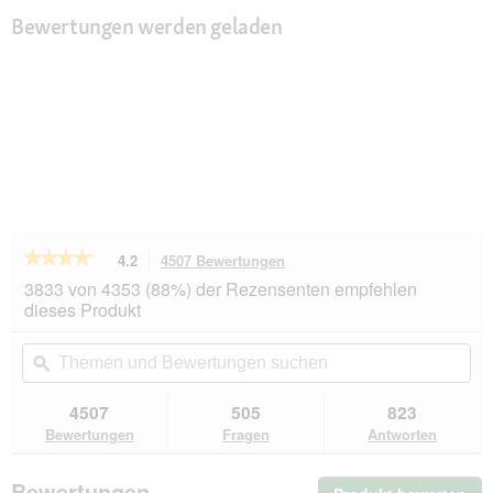
Bewertungen werden geladen
★★★★★
★★★★★
4.2
4507 Bewertungen
Mit
dieser
4.2
3833 von 4353 (88%) der Rezensenten empfehlen
von
Aktion
dieses Produkt
5
navigierst
Sternen.
du
Themen
Th
Bewertungen
zu
und
ϙ
un
lesen
den
Bewertungen
Be
für
Bewertungen.
Fressnapf
suchen
su
4507
505
823
Tracker
Bewertungen
Fragen
Antworten
Pathfinder
Geschirr
Set
Bewertungen
XL