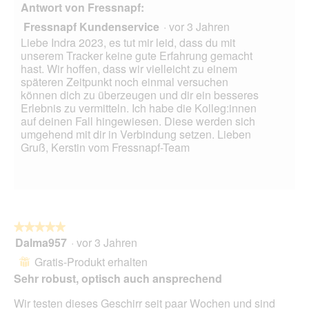
6
t
Antwort von Fressnapf:
n
s
.
i
e
D
Fressnapf Kundenservice
·
vor 3 Jahren
o
t
i
n
Liebe Indra 2023, es tut mir leid, dass du mit
.
a
w
unserem Tracker keine gute Erfahrung gemacht
l
i
hast. Wir hoffen, dass wir vielleicht zu einem
o
r
späteren Zeitpunkt noch einmal versuchen
g
d
können dich zu überzeugen und dir ein besseres
f
e
Erlebnis zu vermitteln. Ich habe die Kolleg:innen
e
i
auf deinen Fall hingewiesen. Diese werden sich
l
n
umgehend mit dir in Verbindung setzen. Lieben
d
m
Gruß, Kerstin vom Fressnapf-Team
g
o
e
d
ö
a
f
l
f
e
n
s
★★★★★
★★★★★
e
D
Dalma957
·
vor 3 Jahren
5
t
i
von
Gratis-Produkt erhalten
.
⊞
a
5
l
Sehr robust, optisch auch ansprechend
Sternen.
o
Wir testen dieses Geschirr seit paar Wochen und sind
g