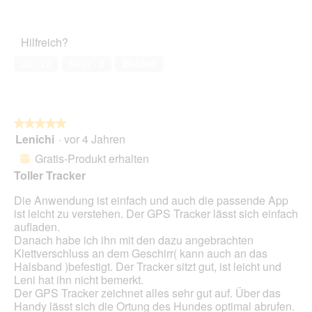
e
5
Preis-
i
g
i
l
Leistungs-
n
z
e
d
Verhältnis,
m
u
s
Hilfreich?
g
5
o
F
e
e
von
d
o
r
Ja ·
26
Nein ·
2
Melden
ö
5
a
t
A
f
l
o
k
f
e
6
t
n
s
.
i
e
D
★★★★★
★★★★★
o
t
i
Lenichi
·
vor 4 Jahren
5
n
.
a
von
w
Gratis-Produkt erhalten
⊞
l
5
i
Toller Tracker
o
Sternen.
r
g
d
Die Anwendung ist einfach und auch die passende App
f
e
ist leicht zu verstehen. Der GPS Tracker lässt sich einfach
e
i
aufladen.
l
n
Danach habe ich ihn mit den dazu angebrachten
d
m
Klettverschluss an dem Geschirr( kann auch an das
g
o
Halsband )befestigt. Der Tracker sitzt gut, ist leicht und
e
d
Leni hat ihn nicht bemerkt.
ö
a
Der GPS Tracker zeichnet alles sehr gut auf. Über das
f
l
Handy lässt sich die Ortung des Hundes optimal abrufen.
f