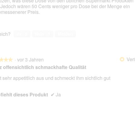
lzen, was diese Dose von den üblichen Supermarkt Produkten 
! Jedoch wären 50 Cents weniger pro Dose bei der Menge ein
messenerer Preis.
reich?
Ja ·
5
Nein ·
1
Melden
Veri
·
vor 3 Jahren
*
★★★
★★★
 offensichtlich schmackhafte Qualität
t sehr appetitlich aus und schmeckt ihm sichtlich gut
en.
iehlt dieses Produkt
✔
Ja