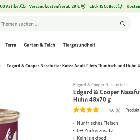
00 Artikel
Versandkostenfrei ab 29 €
Click & Collect
Kosten
Terra
Garten & Teich
Tiergesundheit
Edgard & Cooper Nassfutter Katze Adult Filets Thunfisch und Huhn 
Edgard & Cooper Nassfutter
Edgard & Cooper Nassfut
Huhn 48x70 g
4.0
(6)
Produkt
Nur frisches Fleisch
0% Zuckerzusatz
Kein Junkfood