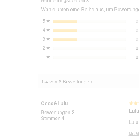
Beurteilungsüberblick
Adult
Wähle unten eine Reihe aus, um Bewertungen
Filets
Thunfisch
und
5
Sterne
2
★
Huhn
4
Sterne
2
48x70
★
g
3
Sterne
2
★
2
Sterne
0
★
1
Sterne
0
★
1-4 von 6 Bewertungen
Coco&Lulu
★★
★★
5
Lulu
Bewertungen
2
von
Stimmen
4
Lulu
5
Stern
Mit G