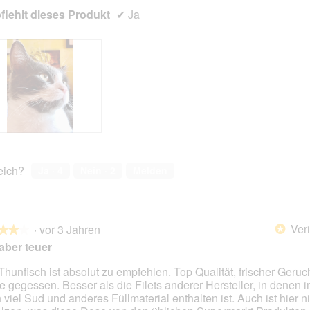
iehlt dieses Produkt
✔
Ja
reich?
Ja ·
4
Nein ·
2
Melden
Veri
·
vor 3 Jahren
*
★★★
★★★
aber teuer
Thunfisch ist absolut zu empfehlen. Top Qualität, frischer Geruc
e gegessen. Besser als die Filets anderer Hersteller, in denen 
en.
 viel Sud und anderes Füllmaterial enthalten ist. Auch ist hier n