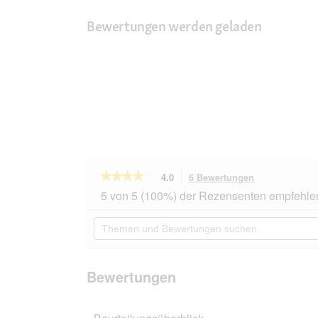
Bewertungen werden geladen
★★★★★
★★★★★
4.0
6 Bewertungen
Mit
dieser
4
5 von 5 (100%) der Rezensenten empfehle
von
Aktion
5
navigierst
Themen
Sternen.
du
und
Bewertungen
zu
Bewertungen
lesen
den
suchen
für
Bewertungen.
Edgard
Bewertungen
&
Cooper
Nassfutter
Katze