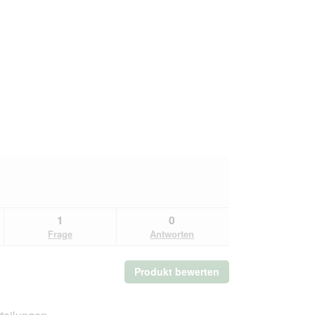
1
0
Frage
Antworten
Produkt bewerten
.
Mit
dieser
Aktion