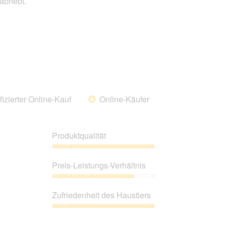
abhebt.
des
Haustiers,
5
von
5
fizierter Online-Kauf
Online-Käufer
*
Produktqualität
Produktqualität,
5
Preis-Leistungs-Verhältnis
von
5
Preis-
Leistungs-
Zufriedenheit des Haustiers
Verhältnis,
4
Zufriedenheit
von
des