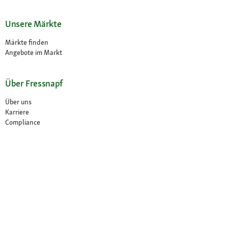
Unsere Märkte
Märkte finden
Angebote im Markt
Über Fressnapf
Über uns
Karriere
Compliance
© 2026 Fressnapf Tiernahrungs GmbH
Impressum
AGB
Datenschutz
Widerrufsbelehrung
Cookie Einstellungen
Weitere Hinweise (*,**)