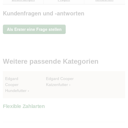
Bewertungen.
Edgard
&
Kundenfragen und -antworten
Cooper
Bites
Huhn
50
Als Erster eine Frage stellen
g
Weitere passende Kategorien
Edgard
Edgard Cooper
Cooper
Katzenfutter
Hundefutter
Flexible Zahlarten