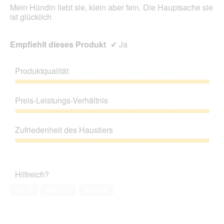
Mein Hündin liebt sie, klein aber fein. Die Hauptsache sie
ist glücklich
Empfiehlt dieses Produkt
✔
Ja
Produktqualität
Produktqualität,
5
Preis-Leistungs-Verhältnis
von
5
Preis-
Leistungs-
Zufriedenheit des Haustiers
Verhältnis,
5
Zufriedenheit
von
des
5
Haustiers,
Hilfreich?
5
von
Ja ·
0
Nein ·
0
Melden
5