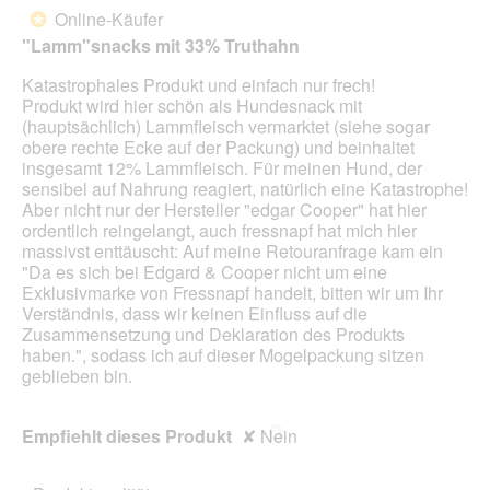
von
wird
Online-Käufer
*
der
5
unte
"Lamm"snacks mit 33% Truthahn
Sternen.
aufg
Inhal
Katastrophales Produkt und einfach nur frech!
aktua
Produkt wird hier schön als Hundesnack mit
(hauptsächlich) Lammfleisch vermarktet (siehe sogar
obere rechte Ecke auf der Packung) und beinhaltet
insgesamt 12% Lammfleisch. Für meinen Hund, der
sensibel auf Nahrung reagiert, natürlich eine Katastrophe!
Aber nicht nur der Hersteller "edgar Cooper" hat hier
ordentlich reingelangt, auch fressnapf hat mich hier
massivst enttäuscht: Auf meine Retouranfrage kam ein
"Da es sich bei Edgard & Cooper nicht um eine
Exklusivmarke von Fressnapf handelt, bitten wir um Ihr
Verständnis, dass wir keinen Einfluss auf die
Zusammensetzung und Deklaration des Produkts
haben.", sodass ich auf dieser Mogelpackung sitzen
geblieben bin.
Empfiehlt dieses Produkt
✘
Nein