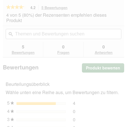
★★★★★
★★★★★
4.2
5 Bewertungen
Mit
dieser
4.2
4 von 5 (80%) der Rezensenten empfehlen dieses
von
Aktion
Produkt
5
navigierst
Sternen.
du
Themen
Th
Bewertungen
zu
und
ϙ
un
lesen
den
Bewertungen
Be
für
Bewertungen.
Edgard
suchen
su
5
0
0
&
Bewertungen
Fragen
Antworten
Cooper
Bites
Huhn
Bewertungen
Produkt bewerten
.
50
g
Mit
die
Beurteilungsüberblick
Akt
wir
Wähle unten eine Reihe aus, um Bewertungen zu filtern.
ein
mo
5
Sterne
4
4 Bewertungen mit 5 Ster
Auswählen, um nach Bewer
★
Dia
4
Sterne
0
geö
0 Bewertungen mit 4 Ster
Auswählen, um nach Bewer
★
3
Sterne
0
0 Bewertungen mit 3 Ster
Auswählen, um nach Bewer
★