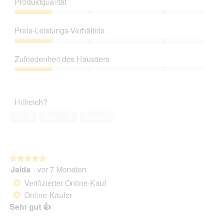
Produktqualität
Produktqualität,
1
Preis-Leistungs-Verhältnis
von
5
Preis-
Leistungs-
Zufriedenheit des Haustiers
Verhältnis,
1
Zufriedenheit
von
des
5
Haustiers,
Hilfreich?
1
von
Ja ·
0
Nein ·
10
Melden
5
★★★★★
★★★★★
Jaida
·
vor 7 Monaten
5
von
Verifizierter Online-Kauf
*
5
Online-Käufer
*
Sternen.
Sehr gut 👍