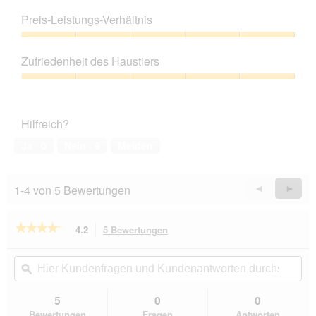
Produktqualität,
5
Preis-Leistungs-Verhältnis
von
5
Preis-
Leistungs-
Zufriedenheit des Haustiers
Verhältnis,
5
Zufriedenheit
von
des
5
Haustiers,
Hilfreich?
5
von
Ja ·
0
Nein ·
9
Melden
5
1-4 von 5 Bewertungen
Zurück
◄
Weiter
►
Reviews
Revie
★★★★★
★★★★★
4.2
5 Bewertungen
Mit
dieser
4.2
von
Aktion
Hier
Hie
5
navigierst
Kundenfragen
ϙ
Kun
Sternen.
du
und
un
Bewertungen
zu
Kundenantworten
Kun
5
0
0
lesen
den
durchsuchen
du
für
Bewertungen
Fragen
Antworten