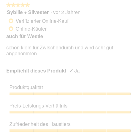
★★★★★
★★★★★
Sybille + Silvester
·
vor 2 Jahren
5
von
Verifizierter Online-Kauf
*
5
Online-Käufer
*
Sternen.
auch für Westie
schön klein für Zwischendurch und wird sehr gut
angenommen
Empfiehlt dieses Produkt
✔
Ja
Produktqualität
Produktqualität,
5
Preis-Leistungs-Verhältnis
von
5
Preis-
Leistungs-
Zufriedenheit des Haustiers
Verhältnis,
5
Zufriedenheit