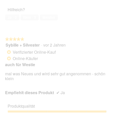
von
des
5
Haustiers,
Hilfreich?
5
von
Ja ·
0
Nein ·
9
Melden
5
★★★★★
★★★★★
Sybille + Silvester
·
vor 2 Jahren
5
von
Verifizierter Online-Kauf
*
5
Online-Käufer
*
Sternen.
auch für Westie
mal was Neues und wird sehr gut angenommen - schön
klein
Empfiehlt dieses Produkt
✔
Ja
Produktqualität