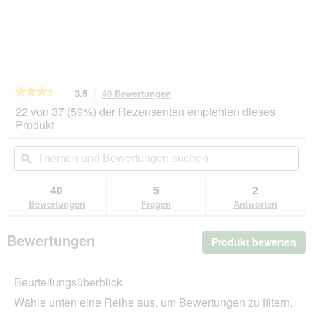
★★★★★
★★★★★
3.5
40 Bewertungen
Mit
dieser
3.5
22 von 37 (59%) der Rezensenten empfehlen dieses
von
Aktion
Produkt
5
navigierst
Sternen.
du
Themen
Th
Bewertungen
zu
und
ϙ
un
lesen
den
Bewertungen
Be
für
Bewertungen.
Dogs
suchen
su
40
5
2
Creek
Bewertungen
Fragen
Antworten
Spielzeug
Rugby
Bewertungen
Produkt bewerten
.
Mit
die
Beurteilungsüberblick
Akt
wir
Wähle unten eine Reihe aus, um Bewertungen zu filtern.
ein