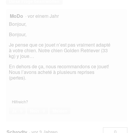
ö
Diese Frage beantworten
f
f
MoDo
·
vor einem Jahr
n
e
Bonjour,
t
.
Bonjour,
Je pense que ce jouet n’est pas vraiment adapté
à votre chien. Notre chien Golden Retriever (33
kg) y joue…
En dehors de ça, nous recommandons ce jouet!
Nous l’avons acheté à plusieurs reprises
(pertes).
Hilfreich?
Ja ·
0
Nein ·
0
Melden
Schrodty
·
vor 3 Jahren
0