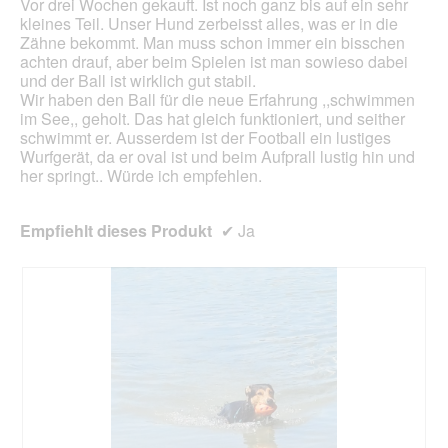
Vor drei Wochen gekauft. Ist noch ganz bis auf ein sehr
m
kleines Teil. Unser Hund zerbeisst alles, was er in die
o
Zähne bekommt. Man muss schon immer ein bisschen
d
achten drauf, aber beim Spielen ist man sowieso dabei
a
und der Ball ist wirklich gut stabil.
l
Wir haben den Ball für die neue Erfahrung ,,schwimmen
e
im See,, geholt. Das hat gleich funktioniert, und seither
s
schwimmt er. Ausserdem ist der Football ein lustiges
D
Wurfgerät, da er oval ist und beim Aufprall lustig hin und
i
her springt.. Würde ich empfehlen.
a
l
o
Empfiehlt dieses Produkt
✔
Ja
g
f
e
l
d
g
e
ö
f
f
n