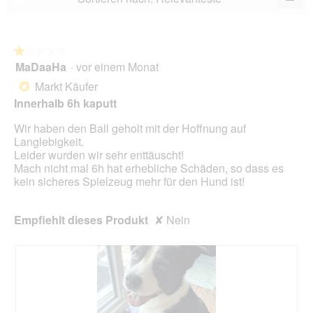
5.
Wen
Sie
auf
die
folg
★★★★★
★★★★★
Scha
MaDaaHa
·
vor einem Monat
1
klic
von
wird
Markt Käufer
*
der
5
unte
Innerhalb 6h kaputt
Sternen.
aufg
Inhal
Wir haben den Ball geholt mit der Hoffnung auf
aktua
Langlebigkeit.
Leider wurden wir sehr enttäuscht!
Mach nicht mal 6h hat erhebliche Schäden, so dass es
kein sicheres Spielzeug mehr für den Hund ist!
Empfiehlt dieses Produkt
✘
Nein