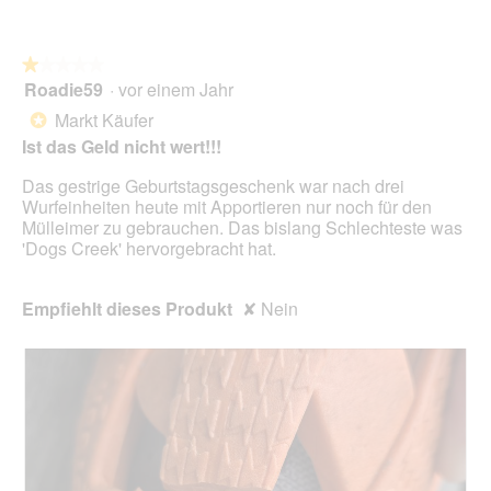
o
n
w
★★★★★
★★★★★
i
Roadie59
·
vor einem Jahr
r
1
d
von
Markt Käufer
*
e
5
Ist das Geld nicht wert!!!
i
Sternen.
n
Das gestrige Geburtstagsgeschenk war nach drei
m
Wurfeinheiten heute mit Apportieren nur noch für den
o
Mülleimer zu gebrauchen. Das bislang Schlechteste was
d
'Dogs Creek' hervorgebracht hat.
a
l
e
Empfiehlt dieses Produkt
✘
Nein
s
D
i
a
l
o
g
f
e