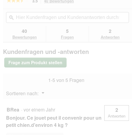
★★★★★
★★★★★
3.5
40 Bewertungen
Mit
g
d
dieser
3.5
f
e
von
Aktion
Hier
Hie
e
i
5
navigierst
Kundenfragen
ϙ
Kun
l
n
Sternen.
du
und
un
d
m
Bewertungen
zu
Kundenantworten
Kun
g
40
5
2
lesen
o
den
durchsuchen
du
e
für
Bewertungen
Fragen
Antworten
d
Bewertungen.
Dogs
ö
a
Creek
f
l
Kundenfragen und -antworten
Spielzeug
f
e
Rugby
n
s
Frage zum Produkt stellen
e
D
t
i
.
a
1-5 von 5 Fragen
l
o
Menü
Sortieren nach:
g
▼
f
e
BRea
·
vor einem Jahr
2
l
Antworten
Bonjour. Ce jouet peut il convenir pour un
d
g
petit chien.d'environ 4 kg ?
e