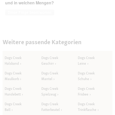
und in welchen Mengen?
Diese Frage beantworten
Weitere passende Kategorien
Dogs Creek
Dogs Creek
Dogs Creek
Halsband
Geschirr
Leine
Dogs Creek
Dogs Creek
Dogs Creek
Maulkorb
Mantel
Schuhe
Dogs Creek
Dogs Creek
Dogs Creek
Hundebett
Spielzeug
Frisbee
Dogs Creek
Dogs Creek
Dogs Creek
Ball
Futterbeutel
Trinkflasche