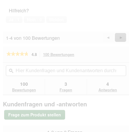
des
5
Haustiers,
Hilfreich?
5
von
Ja ·
1
Nein ·
0
Melden
5
1-4 von 100 Bewertungen
Zurück
◄
Weiter
►
Reviews
Revie
★★★★★
★★★★★
4.8
100 Bewertungen
Mit
dieser
4.8
von
Aktion
Hier
Hie
5
navigierst
Kundenfragen
ϙ
Kun
Sternen.
du
und
un
Bewertungen
zu
Kundenantworten
Kun
100
3
4
lesen
den
durchsuchen
du
für
Bewertungen
Fragen
Antworten
Bewertungen.
Cesar
Klassiker
Kundenfragen und -antworten
Rind
und
Leber
Frage zum Produkt stellen
14x150
g