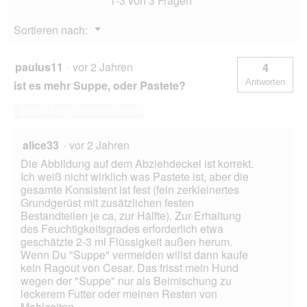
1-3 von 3 Fragen
Menü
Sortieren nach:
▼
paulus11
·
vor 2 Jahren
4
Antworten
ist es mehr Suppe, oder Pastete?
Diese Frage beantworten
alice33
·
vor 2 Jahren
Die Abbildung auf dem Abziehdeckel ist korrekt.
Ich weiß nicht wirklich was Pastete ist, aber die
gesamte Konsistent ist fest (fein zerkleinertes
Grundgerüst mit zusätzlichen festen
Bestandteilen je ca, zur Hälfte). Zur Erhaltung
des Feuchtigkeitsgrades erforderlich etwa
geschätzte 2-3 ml Flüssigkeit außen herum.
Wenn Du "Suppe" vermeiden willst dann kaufe
kein Ragout von Cesar. Das frisst mein Hund
wegen der "Suppe" nur als Beimischung zu
leckerem Futter oder meinen Resten von
Mahlzeiten.