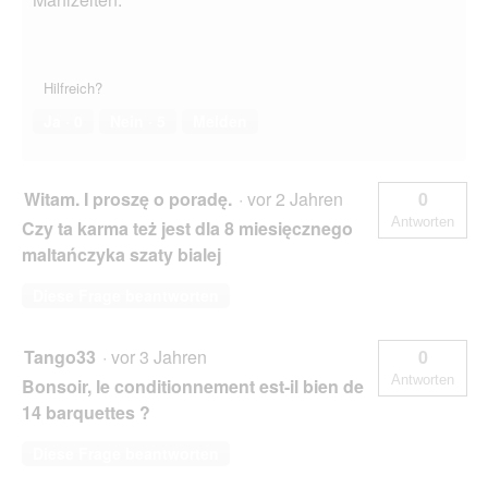
Hilfreich?
Ja ·
0
Nein ·
5
Melden
Witam. I proszę o poradę.
·
vor 2 Jahren
0
Antworten
Czy ta karma też jest dla 8 miesięcznego
maltańczyka szaty bialej
Diese Frage beantworten
Tango33
·
vor 3 Jahren
0
Antworten
Bonsoir, le conditionnement est-il bien de
14 barquettes ?
Diese Frage beantworten