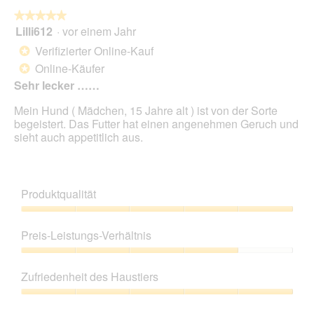
★★★★★
★★★★★
Lilli612
·
vor einem Jahr
5
von
Verifizierter Online-Kauf
*
5
Online-Käufer
*
Sternen.
Sehr lecker ……
Mein Hund ( Mädchen, 15 Jahre alt ) ist von der Sorte
begeistert. Das Futter hat einen angenehmen Geruch und
sieht auch appetitlich aus.
Produktqualität
Produktqualität,
5
Preis-Leistungs-Verhältnis
von
5
Preis-
Leistungs-
Zufriedenheit des Haustiers
Verhältnis,
4
Zufriedenheit
von