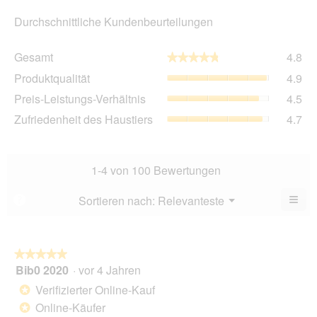
Durchschnittliche Kundenbeurteilungen
Ge
Gesamt
4.8
★★★★★
★★★★★
Dur
Pro
Produktqualität
4.9
Bew
Dur
4.8
Pre
Preis-Leistungs-Verhältnis
4.5
Bew
von
Lei
4.9
Zuf
Zufriedenheit des Haustiers
4.7
5.
Ver
von
des
Dur
5.
Hau
Bew
Dur
4.5
Bew
1-4 von 100 Bewertungen
von
4.7
5.
von
≡
Menü
Sortieren nach:
Relevanteste
?
▼
5.
Wen
Sie
auf
die
folg
★★★★★
★★★★★
Scha
Bib0 2020
·
vor 4 Jahren
5
klic
von
wird
Verifizierter Online-Kauf
*
der
5
unte
Online-Käufer
*
Sternen.
aufg