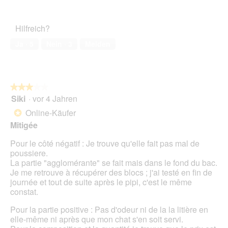
Zufriedenheit
von
des
5
Haustiers,
Hilfreich?
4
von
Ja ·
5
Nein ·
3
Melden
5
★★★★★
★★★★★
Siki
·
vor 4 Jahren
3
von
Online-Käufer
*
5
Mitigée
Sternen.
Pour le côté négatif : Je trouve qu'elle fait pas mal de
poussiere.
La partie "agglomérante" se fait mais dans le fond du bac.
Je me retrouve à récupérer des blocs ; j'ai testé en fin de
journée et tout de suite après le pipi, c'est le même
constat.
Pour la partie positive : Pas d'odeur ni de la la litière en
elle-même ni après que mon chat s'en soit servi.