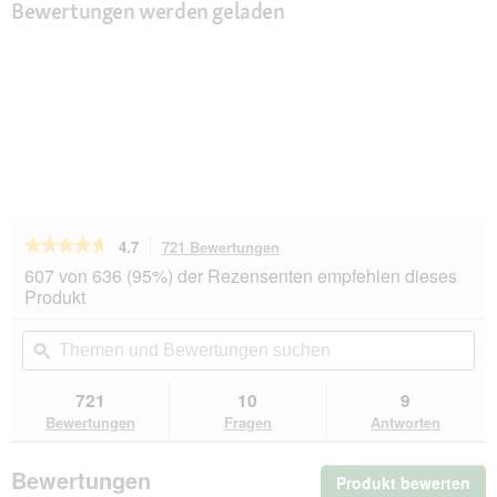
Bewertungen werden geladen
★★★★★
★★★★★
4.7
721 Bewertungen
Mit
dieser
4.7
607 von 636 (95%) der Rezensenten empfehlen dieses
von
Aktion
Produkt
5
navigierst
Sternen.
du
Themen
Th
Bewertungen
zu
und
ϙ
un
lesen
den
Bewertungen
Be
für
Bewertungen.
CATSAN
suchen
su
721
10
9
Natural
Bewertungen
Fragen
Antworten
Klumpstreu
20
l
Bewertungen
Produkt bewerten
.