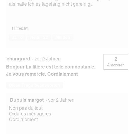
als hätte ich es tagelang nicht gereinigt.
Hilfreich?
Ja ·
0
Nein ·
23
Melden
changrard
·
vor 2 Jahren
2
Antworten
Bonjour La litière est telle compostable.
Je vous remercie. Cordialement
Diese Frage beantworten
Dupuis margot
·
vor 2 Jahren
Non pas du tout
Ordures ménagères
Cordialement