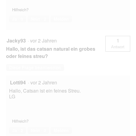
Hilfreich?
Ja ·
0
Nein ·
2
Melden
Jacky93
·
vor 2 Jahren
1
Antwort
Hallo, ist das catsan natural ein grobes
oder feines streu?
Diese Frage beantworten
Lotti94
·
vor 2 Jahren
Hallo, Catsan ist ein feines Streu.
LG
Hilfreich?
Ja ·
2
Nein ·
0
Melden