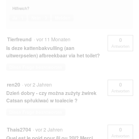
Hilfreich?
Ja ·
1
Nein ·
3
Melden
Tierfreund
·
vor 11 Monaten
0
Antworten
Is deze kattenbakvulling (aan
uitwerpselen) afbreekbaar via het toilet?
Diese Frage beantworten
ren20
·
vor 2 Jahren
0
Antworten
Dzień dobry - czy można zużyty żwirek
Catsan spłukiwać w toalecie ?
Diese Frage beantworten
Thais2704
·
vor 2 Jahren
0
Antworten
Quel est le poid pour 8l ou 20l? Merci