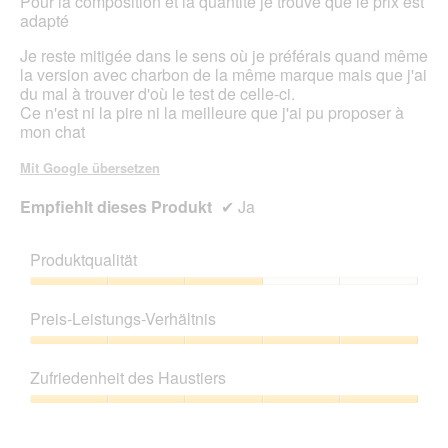
Pour la composition et la quantité je trouve que le prix est
adapté
Je reste mitigée dans le sens où je préférais quand même
la version avec charbon de la même marque mais que j'ai
du mal à trouver d'où le test de celle-ci.
Ce n'est ni la pire ni la meilleure que j'ai pu proposer à
mon chat
Mit Google übersetzen
Empfiehlt dieses Produkt
✔
Ja
Produktqualität
Produktqualität,
3
Preis-Leistungs-Verhältnis
von
5
Preis-
Leistungs-
Zufriedenheit des Haustiers
Verhältnis,
5
Zufriedenheit
von
des