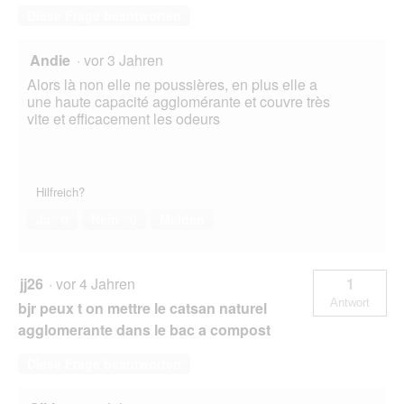
Diese Frage beantworten
Andie
·
vor 3 Jahren
Alors là non elle ne poussières, en plus elle a
une haute capacité agglomérante et couvre très
vite et efficacement les odeurs
Hilfreich?
Ja ·
0
Nein ·
0
Melden
jj26
·
vor 4 Jahren
1
Antwort
bjr peux t on mettre le catsan naturel
agglomerante dans le bac a compost
Diese Frage beantworten