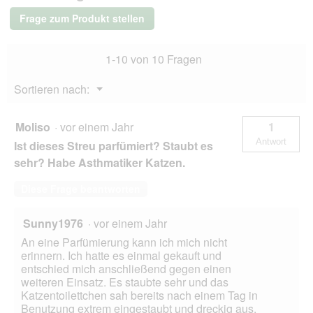
l
Frage zum Produkt stellen
1-10 von 10 Fragen
Menü
Sortieren nach:
▼
Moliso
·
vor einem Jahr
1
Antwort
Ist dieses Streu parfümiert? Staubt es
sehr? Habe Asthmatiker Katzen.
Diese Frage beantworten
Sunny1976
·
vor einem Jahr
An eine Parfümierung kann ich mich nicht
erinnern. Ich hatte es einmal gekauft und
entschied mich anschließend gegen einen
weiteren Einsatz. Es staubte sehr und das
Katzentoilettchen sah bereits nach einem Tag in
Benutzung extrem eingestaubt und dreckig aus,