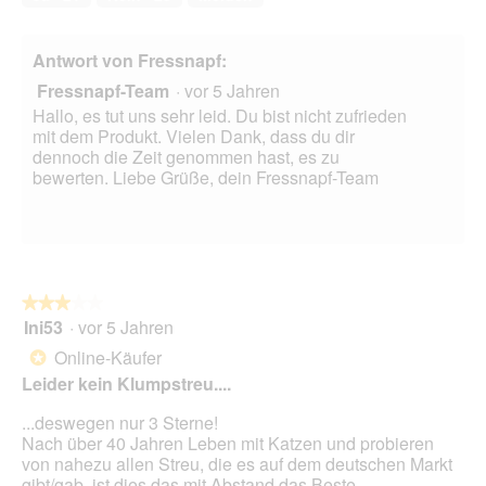
5
Antwort von Fressnapf:
Fressnapf-Team
·
vor 5 Jahren
Hallo, es tut uns sehr leid. Du bist nicht zufrieden
mit dem Produkt. Vielen Dank, dass du dir
dennoch die Zeit genommen hast, es zu
bewerten. Liebe Grüße, dein Fressnapf-Team
★★★★★
★★★★★
Ini53
·
vor 5 Jahren
3
von
Online-Käufer
*
5
Leider kein Klumpstreu....
Sternen.
...deswegen nur 3 Sterne!
Nach über 40 Jahren Leben mit Katzen und probieren
von nahezu allen Streu, die es auf dem deutschen Markt
gibt/gab, ist dies das mit Abstand das Beste.