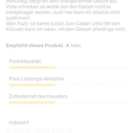
vernünftig) steigt ein sehr unangenehmer Geruch auf.
Viele schreiben es würde von den Katzen nicht so
breitgetragen werden, auch hier kann ich absolut nicht
zustimmen!
Mein Fazit: ich kehre zurück zum Catsan Ultra! Mit den
Krümeln kann ich leben, mit dem Geruch allerdings nicht.
Empfiehlt dieses Produkt
✘
Nein
Produktqualität
Produktqualität,
2
Preis-Leistungs-Verhältnis
von
5
Preis-
Leistungs-
Zufriedenheit des Haustiers
Verhältnis,
2
Zufriedenheit
von
des
5
Haustiers,
Hilfreich?
2
von
Ja ·
21
Nein ·
25
Melden