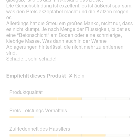
Die Geruchsbindung ist exzellent, es ist äußerst sparsam,
was den Preis akzeptabel macht und die Katzen mögen
es.
Allerdings hat die Streu ein großes Manko, nicht nur, dass
es nicht klumpt. Je nach Menge der Flüssigkeit, bildet es
eine "Betonschicht" am Boden oder eine schmierige,
klebrige Masse. Was dann auch in der Wanne
Ablagerungen hinterlässt, die nicht mehr zu entfernen
sind.
Schade... sehr schade!
Empfiehlt dieses Produkt
✘
Nein
Produktqualität
Produktqualität,
3
Preis-Leistungs-Verhältnis
von
5
Preis-
Leistungs-
Zufriedenheit des Haustiers
Verhältnis,
1