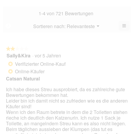
Hau
Bew
Dur
3.8
Bew
1-4 von 721 Bewertungen
von
4.3
5.
von
≡
Menü
Sortieren nach:
Relevanteste
?
▼
5.
Wen
Sie
auf
die
folg
★★★★★
★★★★★
Scha
Sally&Kira
·
vor 5 Jahren
2
klic
von
wird
Verifizierter Online-Kauf
*
der
5
unte
Online-Käufer
*
Sternen.
aufg
Catsan Natural
Inhal
aktua
Ich habe dieses Streu ausprobiert, da es zahlreiche gute
Bewertungen bekommen hat.
Leider bin ich damit nicht so zufrieden wie es die anderen
Käufer sind!
Wenn ich den Raum betrete in dem die 2 Toiletten stehen
rieche ich deutlich den Katzenurin. Ich nutze 1 Sack je
Toilette, an mangelndem Streu kann es also nicht liegen.
Beim täglichen aussieben der Klumpen (das tut es