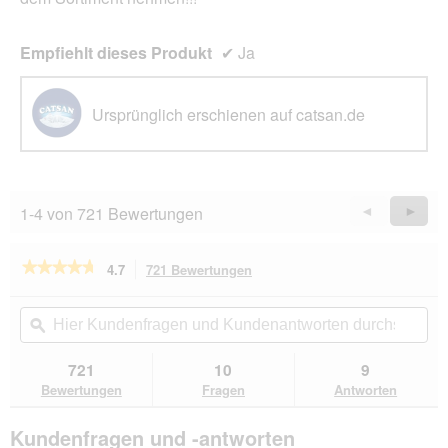
Empfiehlt dieses Produkt
✔
Ja
Ursprünglich erschienen auf catsan.de
1-4 von 721 Bewertungen
Zurück
◄
Weiter
►
Reviews
Revie
★★★★★
★★★★★
4.7
721 Bewertungen
Mit
dieser
4.7
von
Aktion
Hier
Hie
5
navigierst
Kundenfragen
ϙ
Kun
Sternen.
du
und
un
Bewertungen
zu
Kundenantworten
Kun
721
10
9
lesen
den
durchsuchen
du
für
Bewertungen
Fragen
Antworten
Bewertungen.
CATSAN
Natural
Kundenfragen und -antworten
Klumpstreu
20