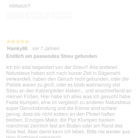
5
Haustiers,
Hilfreich?
5
von
Ja ·
4
Nein ·
26
Melden
5
★★★★★
★★★★★
Hanky86
·
vor 7 Jahren
5
von
Endlich ein passendes Streu gefunden
5
Sternen.
Ich bin total begeistert von der Streu!!! Alle anderen
Natursteus haben sich nach kurzer Zeit in Sägemehl
verwandelt, haben den Geruch nicht gebunden, oder die
Pellets waren zu groß, oder es blieb wahnsinnig viel
Streu an den Katzenpfoten kleben... und anschließend an
meinen Füßen. Hier habe ich alles was ich gesucht habe.
Feste klumpen, eine im vergleich zu anderen Naturstreus
super Geruchsbindung und die Körner sind schwer
genug, dass sie nicht extrem an den Pfoten haften
bleiben. Einziges Mako: die Pipi Klumpen backen
manchmal ziemlich fest am Boden oder am Rand des
Klos fest. Aber damit kann ich leben. Bitte nie weider aus
dem Sortiment nehmen!!!