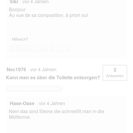
Siki
·
vor 4 Jahren
Bonjour
Au vue de sa composition, à priori oui
Hilfreich?
Ja ·
0
Nein ·
1
Melden
Nec1976
·
vor 4 Jahren
2
Antworten
Kann man es über die Toilette entsorgen?
Diese Frage beantworten
Hase-Oase
·
vor 4 Jahren
Nein das sind Steine die schmeißt man in die
Mülltonne.