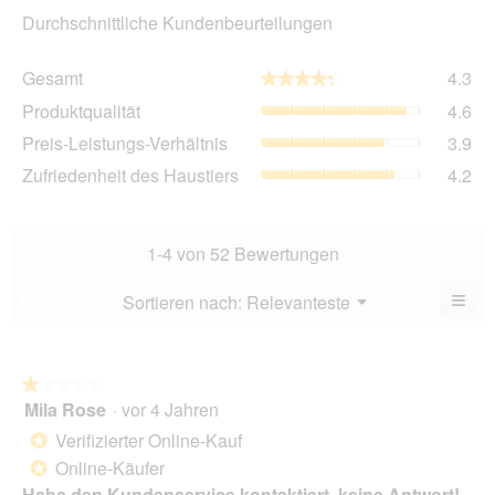
Durchschnittliche Kundenbeurteilungen
Ge
Gesamt
4.3
★★★★★
★★★★★
Dur
Pro
Produktqualität
4.6
Bew
Dur
4.3
Pre
Preis-Leistungs-Verhältnis
3.9
Bew
von
Lei
4.6
Zuf
Zufriedenheit des Haustiers
4.2
5.
Ver
von
des
Dur
5.
Hau
Bew
Dur
3.9
Bew
1-4 von 52 Bewertungen
von
4.2
5.
von
≡
Menü
Sortieren nach:
Relevanteste
?
▼
5.
Wen
Sie
auf
die
folg
★★★★★
★★★★★
Scha
Mila Rose
·
vor 4 Jahren
1
klic
von
wird
Verifizierter Online-Kauf
*
der
5
unte
Online-Käufer
*
Sternen.
aufg
Habe den Kundenservice kontaktiert, keine Antwort!
Inhal