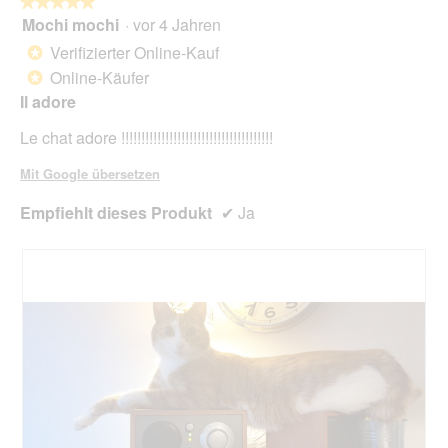
★★★★★
★★★★★
i
Mochi mochi
·
vor 4 Jahren
5
n
von
e
Verifizierter Online-Kauf
*
5
A
Online-Käufer
*
Sternen.
n
Il adore
t
w
Le chat adore !!!!!!!!!!!!!!!!!!!!!!!!!!!!!!!!!!!!!!
o
r
Mit Google übersetzen
t
v
Empfiehlt dieses Produkt
✔
Ja
o
m
K
u
n
d
e
n
s
e
r
v
i