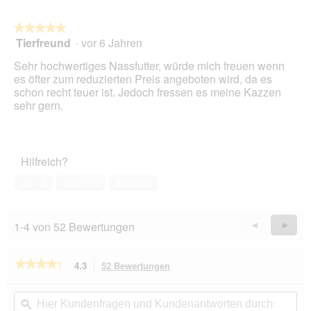
n
w
★★★★★
★★★★★
i
Tierfreund
·
vor 6 Jahren
r
5
d
von
Sehr hochwertiges Nassfutter, würde mich freuen wenn
e
5
es öfter zum reduzierten Preis angeboten wird, da es
i
Sternen.
schon recht teuer ist. Jedoch fressen es meine Kazzen
n
sehr gern.
m
o
d
a
Hilfreich?
l
e
Ja ·
5
Nein ·
3
Melden
s
D
i
1-4 von 52 Bewertungen
Zurück
◄
Weiter
►
a
Reviews
Revie
l
o
★★★★★
★★★★★
4.3
52 Bewertungen
Mit
g
dieser
f
4.3
von
Aktion
Hier
Hie
e
5
navigierst
Kundenfragen
ϙ
Kun
l
Sternen.