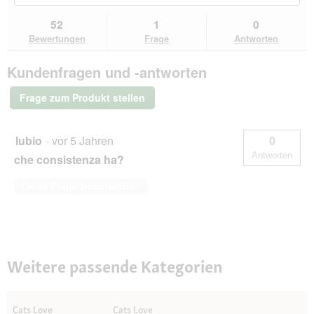
du
und
un
d
Bewertungen
zu
Kundenantworten
Kun
g
52
1
0
lesen
den
durchsuchen
du
e
für
Bewertungen
Frage
Antworten
Bewertungen.
CAT'S
ö
LOVE
f
Kundenfragen und -antworten
Nassfutter
f
Katze
n
Adult
Frage zum Produkt stellen
e
in
Gelee
t
Lachs
.
und
lubio
·
vor 5 Jahren
0
Huhn
Antworten
che consistenza ha?
12x85
g
Diese Frage beantworten
Weitere passende Kategorien
Cats Love
Cats Love