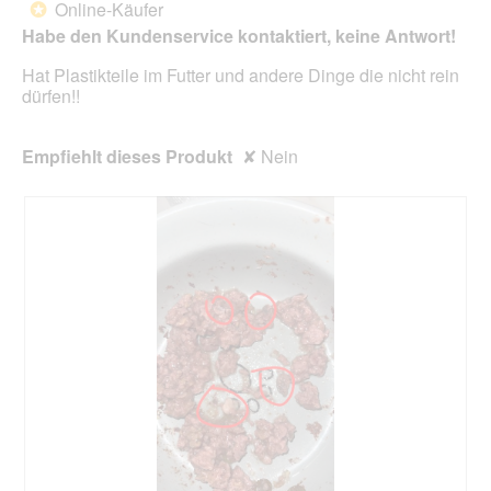
unte
Online-Käufer
*
Sternen.
aufg
Habe den Kundenservice kontaktiert, keine Antwort!
Inhal
aktua
Hat Plastikteile im Futter und andere Dinge die nicht rein
dürfen!!
Empfiehlt dieses Produkt
✘
Nein