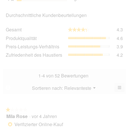
Durchschnittliche Kundenbeurteilungen
Ge
Gesamt
4.3
★★★★★
★★★★★
Dur
Pro
Produktqualität
4.6
Bew
Dur
4.3
Pre
Preis-Leistungs-Verhältnis
3.9
Bew
von
Lei
4.6
Zuf
Zufriedenheit des Haustiers
4.2
5.
Ver
von
des
Dur
5.
Hau
Bew
Dur
3.9
Bew
1-4 von 52 Bewertungen
von
4.2
5.
von
≡
Menü
Sortieren nach:
Relevanteste
?
▼
5.
Wen
Sie
auf
die
folg
★★★★★
★★★★★
Scha
Mila Rose
·
vor 4 Jahren
1
klic
von
wird
Verifizierter Online-Kauf
*
der
5