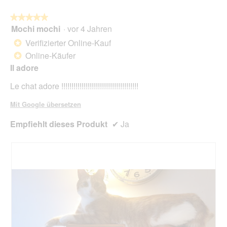
k
.
e
★★★★★
★★★★★
i
Mochi mochi
·
vor 4 Jahren
5
n
von
e
Verifizierter Online-Kauf
*
5
A
Online-Käufer
*
Sternen.
n
Il adore
t
w
Le chat adore !!!!!!!!!!!!!!!!!!!!!!!!!!!!!!!!!!!!!!
o
r
Mit Google übersetzen
t
v
Empfiehlt dieses Produkt
✔
Ja
o
m
K
u
n
d
e
n
s
e
r