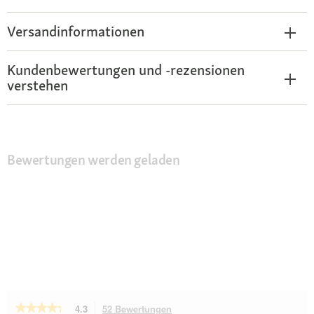
Versandinformationen
Kundenbewertungen und -rezensionen
verstehen
Bewertungen werden geladen
★★★★★
★★★★★
4.3
52 Bewertungen
Mit