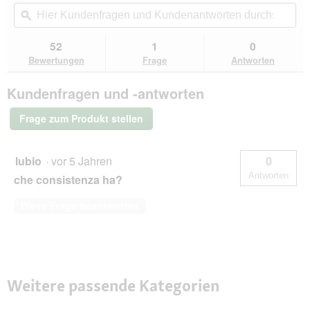
Aktion
Hier
Hie
e
5
navigierst
Kundenfragen
ϙ
Kun
l
Sternen.
du
und
un
d
Bewertungen
zu
Kundenantworten
Kun
g
52
1
0
lesen
den
durchsuchen
du
e
für
Bewertungen
Frage
Antworten
Bewertungen.
CAT'S
ö
LOVE
f
Kundenfragen und -antworten
Nassfutter
f
Katze
n
Adult
Frage zum Produkt stellen
e
in
Gelee
t
Huhn
.
pur
lubio
·
vor 5 Jahren
0
48x85
Antworten
che consistenza ha?
g
Diese Frage beantworten
Weitere passende Kategorien