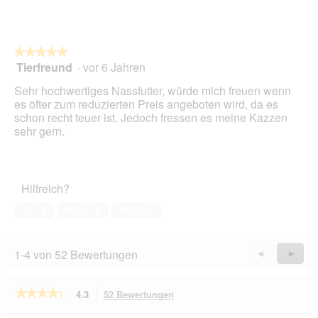
.
i
o
n
w
★★★★★
★★★★★
i
Tierfreund
·
vor 6 Jahren
r
5
d
von
Sehr hochwertiges Nassfutter, würde mich freuen wenn
e
5
es öfter zum reduzierten Preis angeboten wird, da es
i
Sternen.
schon recht teuer ist. Jedoch fressen es meine Kazzen
n
sehr gern.
m
o
d
a
Hilfreich?
l
e
Ja ·
5
Nein ·
3
Melden
s
D
i
1-4 von 52 Bewertungen
Zurück
◄
Weiter
►
a
Reviews
Revie
l
o
★★★★★
★★★★★
4.3
52 Bewertungen
Mit
g
dieser
f
4.3
von