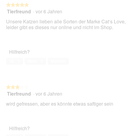
★★★★★
★★★★★
Tierfreund
·
vor 6 Jahren
5
von
Unsere Katzen lieben alle Sorten der Marke Cat‘s Love,
5
leider gibt es dieses nur online und nicht im Shop.
Sternen.
Hilfreich?
Ja ·
1
Nein ·
0
Melden
★★★★★
★★★★★
Tierfreund
·
vor 6 Jahren
3
von
wird gefressen, aber es könnte etwas saftiger sein
5
Sternen.
Hilfreich?