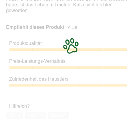
habe, ist das Leben mit meiner Katze viel leichter
geworden.
Empfiehlt dieses Produkt
✔
Ja
Produktqualität
Produktqualität,
5
Preis-Leistungs-Verhältnis
von
5
Preis-
Leistungs-
Zufriedenheit des Haustiers
Verhältnis,
5
Zufriedenheit
von
des
5
Haustiers,
Hilfreich?
5
von
Ja ·
5
Nein ·
1
Melden
5