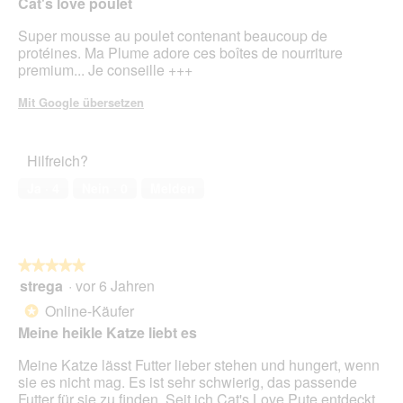
Cat's love poulet
Inhal
aktua
Super mousse au poulet contenant beaucoup de
protéines. Ma Plume adore ces boîtes de nourriture
premium... Je conseille +++
Mit Google übersetzen
Hilfreich?
Ja ·
4
Nein ·
0
Melden
★★★★★
★★★★★
strega
·
vor 6 Jahren
5
von
Online-Käufer
*
5
Meine heikle Katze liebt es
Sternen.
Meine Katze lässt Futter lieber stehen und hungert, wenn
sie es nicht mag. Es ist sehr schwierig, das passende
Futter für sie zu finden. Seit ich Cat's Love Pute entdeckt