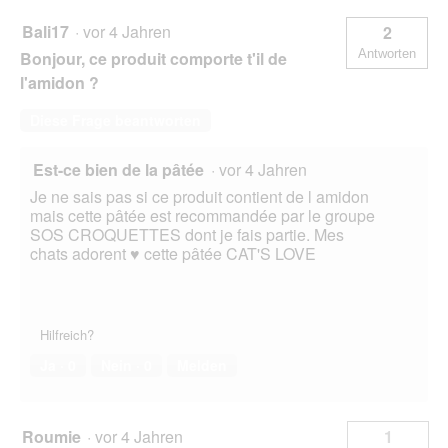
Bali17
·
vor 4 Jahren
2
Antworten
Bonjour, ce produit comporte t'il de
l'amidon ?
Diese Frage beantworten
Est-ce bien de la pâtée
·
vor 4 Jahren
Je ne sais pas si ce produit contient de l amidon
mais cette pâtée est recommandée par le groupe
SOS CROQUETTES dont je fais partie. Mes
chats adorent ♥ cette pâtée CAT'S LOVE
Hilfreich?
Ja ·
0
Nein ·
0
Melden
Roumie
·
vor 4 Jahren
1