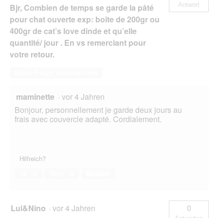
Antwort
Bjr, Combien de temps se garde la pâté
pour chat ouverte exp: boîte de 200gr ou
400gr de cat’s love dinde et qu’elle
quantité/ jour . En vs remerciant pour
votre retour.
Diese Frage beantworten
maminette
·
vor 4 Jahren
Bonjour, personnellement je garde deux jours au
frais avec couvercle adapté. Cordialement.
Hilfreich?
Ja ·
0
Nein ·
0
Melden
Lui&Nino
·
vor 4 Jahren
0