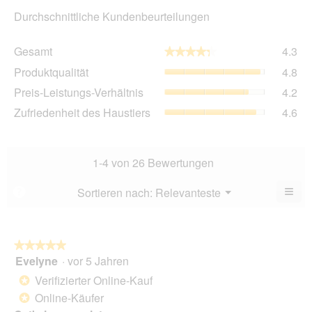
Durchschnittliche Kundenbeurteilungen
Ge
Gesamt
4.3
★★★★★
★★★★★
Dur
Pro
Produktqualität
4.8
Bew
Dur
4.3
Pre
Preis-Leistungs-Verhältnis
4.2
Bew
von
Lei
4.8
Zuf
Zufriedenheit des Haustiers
4.6
5.
Ver
von
des
Dur
5.
Hau
Bew
Dur
4.2
Bew
1-4 von 26 Bewertungen
von
4.6
5.
von
≡
Menü
Sortieren nach:
Relevanteste
?
▼
5.
Wen
Sie
auf
die
folg
★★★★★
★★★★★
Scha
Evelyne
·
vor 5 Jahren
5
klic
von
wird
Verifizierter Online-Kauf
*
der
5
unte
Online-Käufer
*
Sternen.
aufg