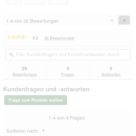
Ja ·
2
Nein ·
1
Melden
1-4 von 26 Bewertungen
Zurück
◄
Weiter
►
Reviews
Revie
★★★★★
★★★★★
4.3
26 Bewertungen
Mit
dieser
4.3
von
Aktion
Hier
Hie
5
navigierst
Kundenfragen
ϙ
Kun
Sternen.
du
und
un
Bewertungen
zu
Kundenantworten
Kun
26
4
5
lesen
den
durchsuchen
du
für
Bewertungen
Fragen
Antworten
Bewertungen.
CAT'S
LOVE
Kundenfragen und -antworten
Nassfutter
Katze
Adult
Frage zum Produkt stellen
Fisch
und
Huhn
1-4 von 4 Fragen
24x200
g
Menü
Sortieren nach:
▼