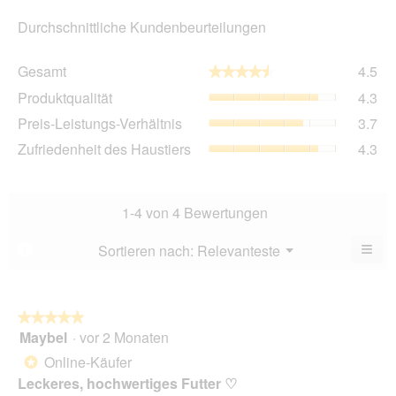
Durchschnittliche Kundenbeurteilungen
Ge
Gesamt
4.5
★★★★★
★★★★★
Dur
Pro
Produktqualität
4.3
Bew
Dur
4.5
Pre
Preis-Leistungs-Verhältnis
3.7
Bew
von
Lei
4.3
Zuf
Zufriedenheit des Haustiers
4.3
5.
Ver
von
des
Dur
5.
Hau
Bew
Dur
3.7
Bew
1-4 von 4 Bewertungen
von
4.3
5.
von
≡
Menü
Sortieren nach:
Relevanteste
?
▼
5.
Wen
Sie
auf
die
folg
★★★★★
★★★★★
Scha
Maybel
·
vor 2 Monaten
5
klic
von
wird
Online-Käufer
*
der
5
unte
Leckeres, hochwertiges Futter ♡
Sternen.
aufg