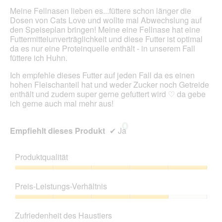
Inhal
Meine Fellnasen lieben es...füttere schon länger die
aktua
Dosen von Cats Love und wollte mal Abwechslung auf
den Speiseplan bringen! Meine eine Fellnase hat eine
Futtermittelunverträglichkeit und diese Futter ist optimal
da es nur eine Proteinquelle enthält - in unserem Fall
füttere ich Huhn.
Ich empfehle dieses Futter auf jeden Fall da es einen
hohen Fleischanteil hat und weder Zucker noch Getreide
enthält und zudem super gerne gefuttert wird ♡ da gebe
ich gerne auch mal mehr aus!
Empfiehlt dieses Produkt
✔
Ja
Produktqualität
Produktqualität,
5
Preis-Leistungs-Verhältnis
von
5
Preis-
Leistungs-
Zufriedenheit des Haustiers