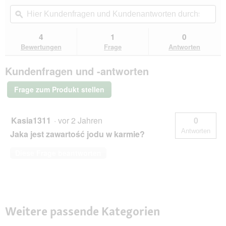
von
Aktion
Hier
Hie
5
navigierst
Kundenfragen
ϙ
Kun
Sternen.
du
und
un
Bewertungen
zu
Kundenantworten
Kun
4
1
0
lesen
den
durchsuchen
du
für
Bewertungen
Frage
Antworten
Bewertungen.
CAT'S
LOVE
Kundenfragen und -antworten
Bio
Nassfutter
Katze
Frage zum Produkt stellen
Adult
in
Gelee
Ente
Kasia1311
·
vor 2 Jahren
0
6x100
Antworten
Jaka jest zawartość jodu w karmie?
g
Diese Frage beantworten
Weitere passende Kategorien