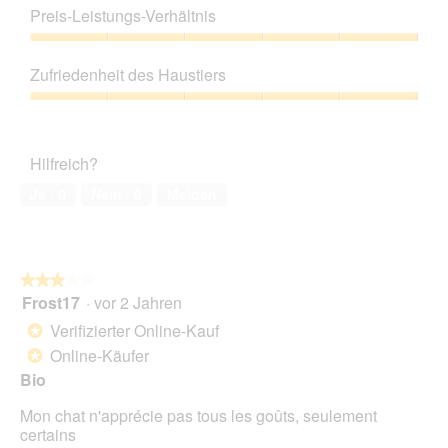
5
Preis-Leistungs-Verhältnis
von
5
Preis-
Leistungs-
Zufriedenheit des Haustiers
Verhältnis,
5
Zufriedenheit
von
des
5
Haustiers,
Hilfreich?
5
von
Ja ·
0
Nein ·
0
Melden
5
★★★★★
★★★★★
Frost17
·
vor 2 Jahren
3
von
Verifizierter Online-Kauf
*
5
Online-Käufer
*
Sternen.
Bio
Mon chat n'apprécie pas tous les goûts, seulement
certains