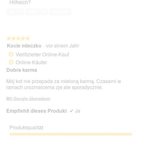
Hilfreich?
Ja ·
1
Nein ·
0
Melden
★★★★★
★★★★★
Kocie mleczko
·
vor einem Jahr
5
von
Verifizierter Online-Kauf
*
5
Online-Käufer
*
Sternen.
Dobra karma
Mój kot nie przepada za mieloną karmą. Czasami w
ramach urozmaicenia zje ale sporadycznie.
Mit Google übersetzen
Empfiehlt dieses Produkt
✔
Ja
Produktqualität
Produktqualität,