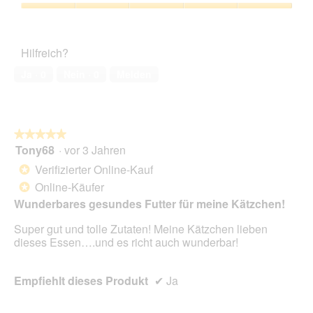
Verhältnis,
4
Zufriedenheit
von
des
5
Haustiers,
Hilfreich?
5
von
Ja ·
0
Nein ·
0
Melden
5
★★★★★
★★★★★
Tony68
·
vor 3 Jahren
5
von
Verifizierter Online-Kauf
*
5
Online-Käufer
*
Sternen.
Wunderbares gesundes Futter für meine Kätzchen!
Super gut und tolle Zutaten! Meine Kätzchen lieben
dieses Essen….und es richt auch wunderbar!
Empfiehlt dieses Produkt
✔
Ja