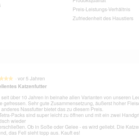
Produktqualität
4
24 Bewertungen mit 4 Sternen.
Auswählen, um nach Bewertungen mit 4 Sternen zu filtern.
Preis-Leistungs-Verhältnis
1
11 Bewertungen mit 3 Sternen.
Auswählen, um nach Bewertungen mit 3 Sternen zu filtern.
Zufriedenheit des Haustiers
3 Bewertungen mit 2 Sternen.
Auswählen, um nach Bewertungen mit 2 Sternen zu filtern.
9 Bewertungen mit 1 Stern.
Auswählen, um nach Bewertungen mit 1 Stern zu filtern.
·
vor 5 Jahren
★★★
★★★
llentes Katzenfutter
 seit über 10 Jahren in beinahe allen Varianten von unseren L
e gefressen. Sehr gute Zusammensetzung, äußerst hoher Fleisc
en.
 anderes Nassfutter bietet das zu diesem Preis.
Tetra-Packs sind super leicht zu öffnen und mit ein zwei Handgr
tisch wieder
erschließen. Ob in Soße oder Gelee - es wird geliebt. Die Katze
nd, das Fell sieht topp aus. Kauft es!