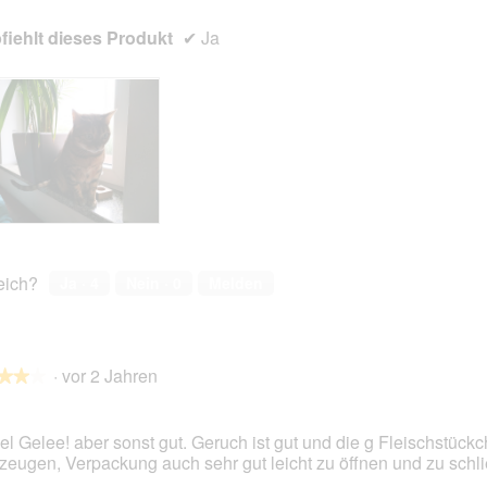
iehlt dieses Produkt
✔
Ja
reich?
Ja ·
4
Nein ·
0
Melden
·
vor 2 Jahren
★★★
★★★
iel Gelee! aber sonst gut. Geruch ist gut und die g Fleischstück
zeugen, Verpackung auch sehr gut leicht zu öffnen und zu schl
en.