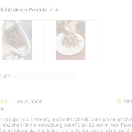
iehlt dieses Produkt
✔
Ja
B
F
e
o
w
t
reich?
Ja ·
1
Nein ·
0
Melden
e
o
r
M
t
i
u
t
Veri
·
vor 3 Jahren
n
d
*
★★★
★★★
g
i
er
z
e
u
s
er ist super, die Lieferung auch sehr schnell, dennoch muss ich 
F
e
n abziehen für die Verpackung beim Futter. Es kommt kein Paket
en.
o
r
Dosen/Tetrapacks sind fallen lose im Karton rum, sind eingedellt