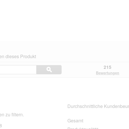
en dieses Produkt
Themen
215
ϙ
und
Suchen
Bewertungen
Bewertungen
suchen
n.
Durchschnittliche Kundenbeur
 zu filtern.
Gesamt
8
168 Bewertungen mit 5 Sternen.
Auswählen, um nach Bewertungen mit 5 Sternen zu filtern.