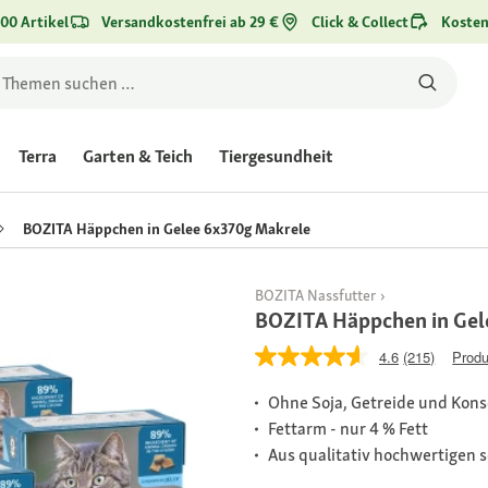
00 Artikel
Versandkostenfrei ab 29 €
Click & Collect
Kosten
Terra
Garten & Teich
Tiergesundheit
BOZITA Häppchen in Gelee 6x370g Makrele
BOZITA Nassfutter
BOZITA Häppchen in Gel
4.6
(215)
Produ
Ohne Soja, Getreide und Kons
Fettarm - nur 4 % Fett
Aus qualitativ hochwertigen 