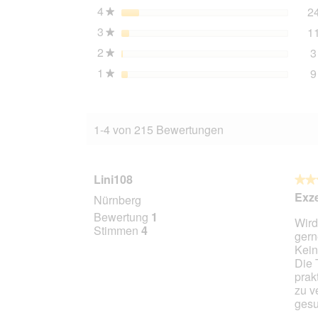
4
Sterne
2
★
3
Sterne
1
★
2
Sterne
3
★
1
Sterne
9
★
1-4 von 215 Bewertungen
Lini108
★★
★★
5
Exze
Nürnberg
von
Bewertung
1
Wird
5
Stimmen
4
gern
Stern
Kein
Die 
prak
zu v
gesu