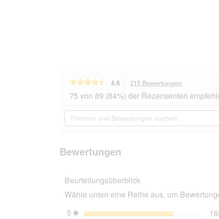
★★★★★
★★★★★
4.6
215 Bewertungen
Mit
dieser
4.6
75 von 89 (84%) der Rezensenten empfehl
von
Aktion
5
navigierst
Themen
Sternen.
du
und
Bewertungen
zu
Bewertungen
lesen
den
suchen
für
Bewertunge
BOZITA
Bewertungen
Häppchen
in
Gelee
Beurteilungsüberblick
6x370g
Makrele
Wähle unten eine Reihe aus, um Bewertungen
5
Sterne
16
★