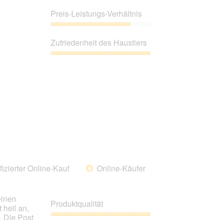
Produktqualität,
3
Preis-Leistungs-Verhältnis
von
5
Preis-
Leistungs-
Zufriedenheit des Haustiers
Verhältnis,
4
Zufriedenheit
von
des
5
Haustiers,
5
von
5
fizierter Online-Kauf
Online-Käufer
*
einen
Produktqualität
 heil an,
. Die Post