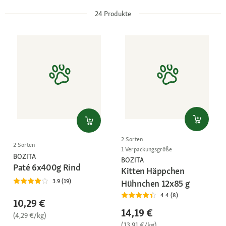
24
Produkte
2 Sorten
2 Sorten
1 Verpackungsgröße
BOZITA
BOZITA
Paté 6x400g Rind
Kitten Häppchen
3.9 (19)
Hühnchen 12x85 g
4.4 (8)
10,29 €
14,19 €
(4,29 €/kg)
(13,91 €/kg)