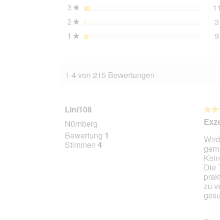
3
Sterne
1
★
2
Sterne
3
★
1
Sterne
9
★
1-4 von 215 Bewertungen
Lini108
★★
★★
5
Exze
Nürnberg
von
Bewertung
1
Wird
5
Stimmen
4
gern
Stern
Kein
Die 
prak
zu v
gesu