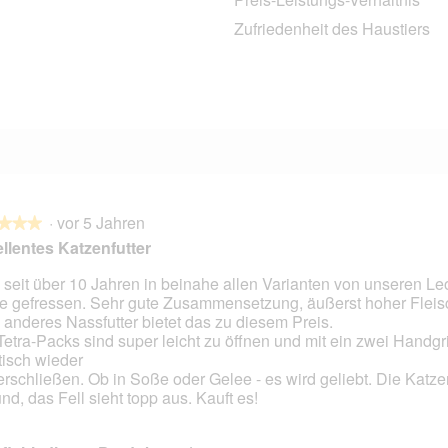
1
11 Bewertungen mit 3 Sternen.
Auswählen, um nach Bewertungen mit 3 Sternen zu filtern.
Zufriedenheit des Haustiers
3 Bewertungen mit 2 Sternen.
Auswählen, um nach Bewertungen mit 2 Sternen zu filtern.
9 Bewertungen mit 1 Stern.
Auswählen, um nach Bewertungen mit 1 Stern zu filtern.
·
vor 5 Jahren
★★★
★★★
llentes Katzenfutter
 seit über 10 Jahren in beinahe allen Varianten von unseren L
e gefressen. Sehr gute Zusammensetzung, äußerst hoher Fleisc
en.
 anderes Nassfutter bietet das zu diesem Preis.
Tetra-Packs sind super leicht zu öffnen und mit ein zwei Handgr
tisch wieder
erschließen. Ob in Soße oder Gelee - es wird geliebt. Die Katze
nd, das Fell sieht topp aus. Kauft es!