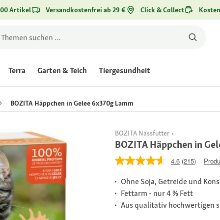
00 Artikel
Versandkostenfrei ab 29 €
Click & Collect
Kosten
Terra
Garten & Teich
Tiergesundheit
BOZITA Häppchen in Gelee 6x370g Lamm
BOZITA Nassfutter
BOZITA Häppchen in Ge
4.6
(215)
Produ
Ohne Soja, Getreide und Kons
Fettarm - nur 4 % Fett
Aus qualitativ hochwertigen 