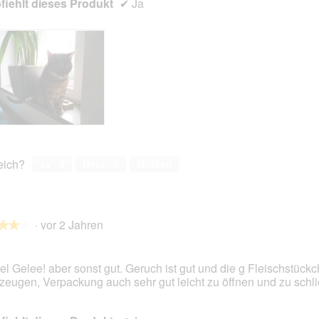
iehlt dieses Produkt
✔
Ja
reich?
Ja ·
4
Nein ·
0
Melden
·
vor 2 Jahren
★★★
★★★
iel Gelee! aber sonst gut. Geruch ist gut und die g Fleischstück
zeugen, Verpackung auch sehr gut leicht zu öffnen und zu schl
en.