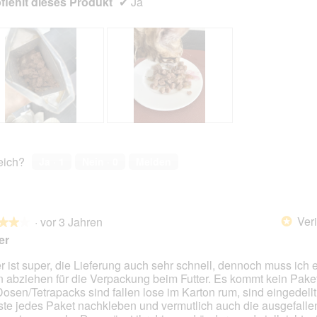
iehlt dieses Produkt
✔
Ja
B
F
e
o
w
t
reich?
Ja ·
1
Nein ·
0
Melden
e
o
r
M
t
i
u
t
Veri
·
vor 3 Jahren
n
d
*
★★★
★★★
g
i
er
z
e
u
s
er ist super, die Lieferung auch sehr schnell, dennoch muss ich 
F
e
n abziehen für die Verpackung beim Futter. Es kommt kein Paket
en.
o
r
Dosen/Tetrapacks sind fallen lose im Karton rum, sind eingedellt
t
A
te jedes Paket nachkleben und vermutlich auch die ausgefalle