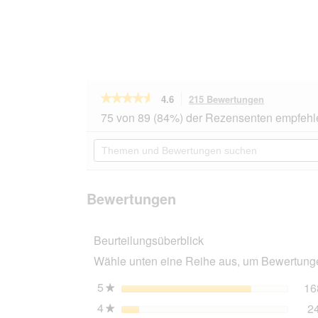
★★★★★
★★★★★
4.6
215 Bewertungen
Mit
dieser
4.6
75 von 89 (84%) der Rezensenten empfehl
von
Aktion
5
navigierst
Themen
Sternen.
du
und
Bewertungen
zu
Bewertungen
lesen
den
suchen
für
Bewertunge
BOZITA
Bewertungen
Häppchen
in
Gelee
Beurteilungsüberblick
6x370g
Lamm
Wähle unten eine Reihe aus, um Bewertungen
5
Sterne
16
★
4
Sterne
2
★