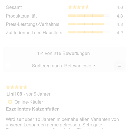
Ge
Gesamt
4.6
★★★★★
★★★★★
Dur
Pro
Produktqualität
4.3
Bew
Dur
4.6
Pre
Preis-Leistungs-Verhältnis
4.3
Bew
von
Lei
4.3
Zuf
Zufriedenheit des Haustiers
4.2
5.
Ver
von
des
Dur
5.
Hau
Bew
Dur
4.3
Bew
1-4 von 215 Bewertungen
von
4.2
5.
von
≡
Menü
Sortieren nach:
Relevanteste
?
▼
5.
Wen
Sie
auf
die
folg
★★★★★
★★★★★
Scha
Lini108
·
vor 5 Jahren
5
klic
von
wird
Online-Käufer
*
der
5
unte
Exzellentes Katzenfutter
Sternen.
aufg
Inhal
Wird seit über 10 Jahren in beinahe allen Varianten von
aktua
unseren Leoparden gerne gefressen. Sehr gute