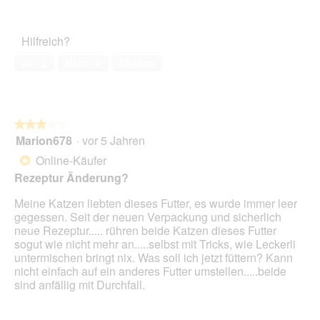
5
Zufriedenheit
.
von
des
5
Haustiers,
Hilfreich?
5
von
Ja ·
2
Nein ·
0
Melden
5
★★★★★
★★★★★
Marion678
·
vor 5 Jahren
3
von
Online-Käufer
*
5
Rezeptur Änderung?
Sternen.
Meine Katzen liebten dieses Futter, es wurde immer leer
gegessen. Seit der neuen Verpackung und sicherlich
neue Rezeptur..... rühren beide Katzen dieses Futter
sogut wie nicht mehr an.....selbst mit Tricks, wie Leckerli
untermischen bringt nix. Was soll ich jetzt füttern? Kann
nicht einfach auf ein anderes Futter umstellen.....beide
sind anfällig mit Durchfall.