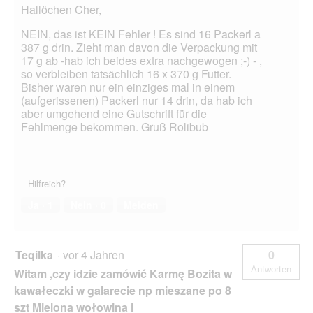
Hallöchen Cher,
NEIN, das ist KEIN Fehler ! Es sind 16 Packerl a
387 g drin. Zieht man davon die Verpackung mit
17 g ab -hab ich beides extra nachgewogen ;-) - ,
so verbleiben tatsächlich 16 x 370 g Futter.
Bisher waren nur ein einziges mal in einem
(aufgerissenen) Packerl nur 14 drin, da hab ich
aber umgehend eine Gutschrift für die
Fehlmenge bekommen. Gruß Rolibub
Hilfreich?
Ja ·
1
Nein ·
0
Melden
Teqilka
·
vor 4 Jahren
0
Antworten
Witam ,czy idzie zamówić Karmę Bozita w
kawałeczki w galarecie np mieszane po 8
szt Mielona wołowina i