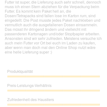
g
Futter ist super, die Lieferung auch sehr schnell, dennoch
o
e
muss ich einen Stern abziehen für die Verpackung beim
d
ö
Futter. Es kommt kein Paket heil an, die
a
f
Dosen/Tetrapacks sind fallen lose im Karton rum, sind
l
f
eingedellt. Die Post musste jedes Paket nachkleben und
e
n
vermutlich auch die ausgefallenen Dosen einsammeln.
s
e
Das müsst ihr dringend ändern und vielleicht mit
D
t
passenderen Kartonagen und/oder Stopfpapier arbeiten.
i
.
Ansonsten sind wir sehr zufrieden. Meistens versuche ich
a
auch mein Futter vor Ort bei euch im Laden zu kaufen,
l
aber wenn man doch mal den Online Shop nutzt wäre
o
eine heile Lieferung super :)
g
f
e
l
d
Produktqualität
g
e
Produktqualität,
ö
5
Preis-Leistungs-Verhältnis
f
von
f
5
Preis-
n
Leistungs-
Zufriedenheit des Haustiers
e
Verhältnis,
t