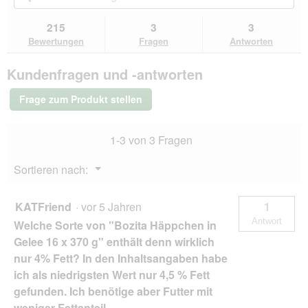
Sternen.
du
und
un
Bewertungen
zu
Kundenantworten
Kun
215
3
3
lesen
den
durchsuchen
du
für
Bewertungen
Fragen
Antworten
Bewertungen.
BOZITA
Häppchen
Kundenfragen und -antworten
in
Gelee
6x370g
Frage zum Produkt stellen
Huhn
1-3 von 3 Fragen
Menü
Sortieren nach:
▼
KATFriend
·
vor 5 Jahren
1
Antwort
Welche Sorte von "Bozita Häppchen in
Gelee 16 x 370 g" enthält denn wirklich
nur 4% Fett? In den Inhaltsangaben habe
ich als niedrigsten Wert nur 4,5 % Fett
gefunden. Ich benötige aber Futter mit
weniger Fettanteil.