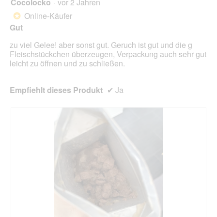
Cocolocko
·
vor 2 Jahren
r
4
d
von
Online-Käufer
*
e
5
Gut
i
Sternen.
n
zu viel Gelee! aber sonst gut. Geruch ist gut und die g
m
Fleischstückchen überzeugen, Verpackung auch sehr gut
o
leicht zu öffnen und zu schließen.
d
a
l
Empfiehlt dieses Produkt
✔
Ja
e
s
D
i
a
l
o
g
f
e
l
d
g
e