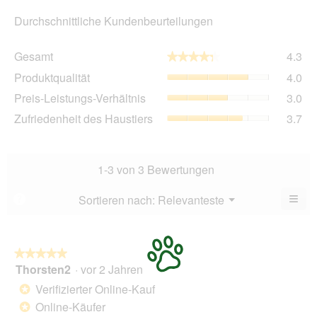
Durchschnittliche Kundenbeurteilungen
Ge
Gesamt
4.3
★★★★★
★★★★★
Dur
Pro
Produktqualität
4.0
Bew
Dur
4.3
Pre
Preis-Leistungs-Verhältnis
3.0
Bew
von
Lei
4
Zuf
Zufriedenheit des Haustiers
3.7
5.
Ver
von
des
Dur
5.
Hau
Bew
Dur
3
Bew
1-3 von 3 Bewertungen
von
3.7
5.
von
≡
Menü
Sortieren nach:
Relevanteste
?
▼
5.
Wen
Sie
auf
die
folg
★★★★★
★★★★★
Scha
Thorsten2
·
vor 2 Jahren
5
klic
von
wird
Verifizierter Online-Kauf
*
der
5
unte
Online-Käufer
*
Sternen.
aufg