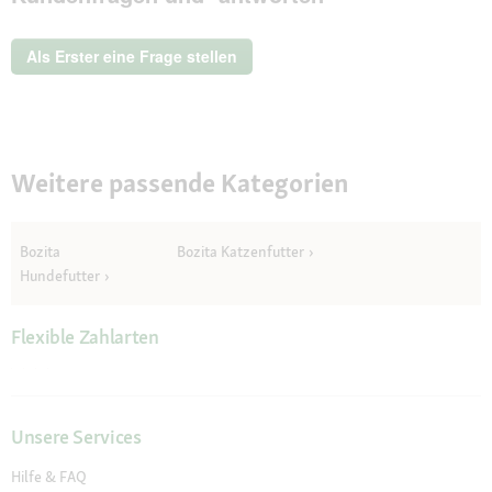
Puppy
&
Junior
Als Erster eine Frage stellen
12
kg
Weitere passende Kategorien
Bozita
Bozita Katzenfutter
Hundefutter
Flexible Zahlarten
Unsere Services
Hilfe & FAQ