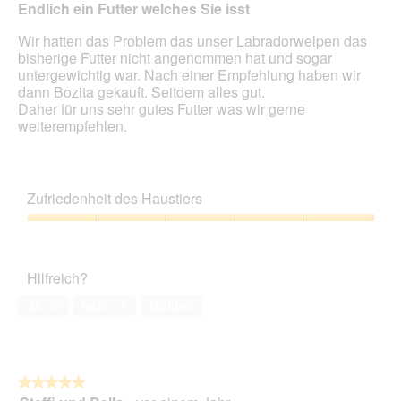
Endlich ein Futter welches Sie isst
Inhal
aktua
Wir hatten das Problem das unser Labradorwelpen das
bisherige Futter nicht angenommen hat und sogar
untergewichtig war. Nach einer Empfehlung haben wir
dann Bozita gekauft. Seitdem alles gut.
Daher für uns sehr gutes Futter was wir gerne
weiterempfehlen.
Zufriedenheit des Haustiers
Zufriedenheit
des
Haustiers,
Hilfreich?
5
von
Ja ·
0
Nein ·
1
Melden
5
★★★★★
★★★★★
5