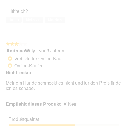
von
des
5
Haustiers,
Hilfreich?
5
von
Ja ·
0
Nein ·
0
Melden
5
★★★★★
★★★★★
AndreasWilly
·
vor 3 Jahren
3
von
Verifizierter Online-Kauf
*
5
Online-Käufer
*
Sternen.
Nicht lecker
Meinem Hunde schmeckt es nicht und für den Preis finde
ich es schade.
Empfiehlt dieses Produkt
✘
Nein
Produktqualität