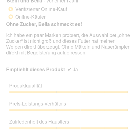
Steffi und Bella
·
vor einem Jahr
von
Verifizierter Online-Kauf
*
5
Online-Käufer
*
Sternen.
Ohne Zucker, Bella schmeckt es!
Ich habe ein paar Marken probiert, die Auswahl bei „ohne
Zucker“ ist nicht groß und dieses Futter hat meinen
Welpen direkt überzeugt. Ohne Mäkeln und Naserümpfen
direkt mit Begeisterung aufgefressen.
Empfiehlt dieses Produkt
✔
Ja
Produktqualität
Produktqualität,
5
Preis-Leistungs-Verhältnis
von
5
Preis-
Leistungs-
Zufriedenheit des Haustiers
Verhältnis,
5
Zufriedenheit