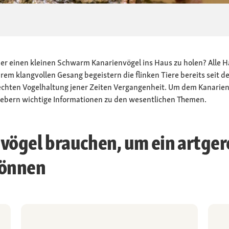
er einen kleinen Schwarm Kanarienvögel ins Haus zu holen? Alle Hal
rem klangvollen Gesang begeistern die flinken Tiere bereits seit 
erechten Vogelhaltung jener Zeiten Vergangenheit. Um dem Kanarie
tgebern wichtige Informationen zu den wesentlichen Themen.
vögel brauchen, um ein artger
können