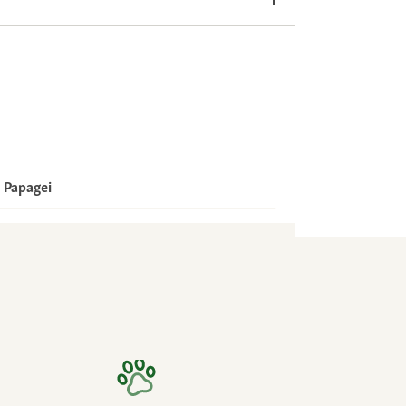
Papagei