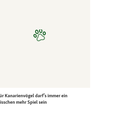
ür Kanarienvögel darf’s immer ein
isschen mehr Spiel sein