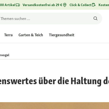
00 Artikel
Versandkostenfrei ab 29 €
Click & Collect
Kosten
Terra
Garten & Teich
Tiergesundheit
nvogel
nswertes über die Haltung d