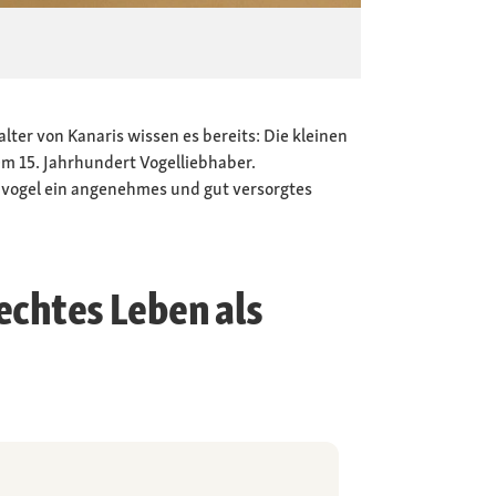
ter von Kanaris wissen es bereits: Die kleinen
dem 15. Jahrhundert Vogelliebhaber.
nvogel ein angenehmes und gut versorgtes
echtes Leben als