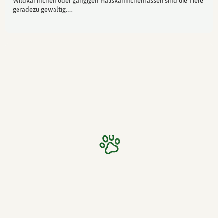
Wildkaninchen oder gängigen Hauskaninchenrassen sind die Tiere
geradezu gewaltig.…