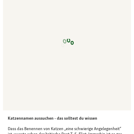
Katzennamen aussuchen - das solltest du wissen
Dass das Benennen von Katzen „eine schwierige Angelegenheit“
ist, wusste schon der britische Poet T. S. Eliot. Immerhin ist es gar